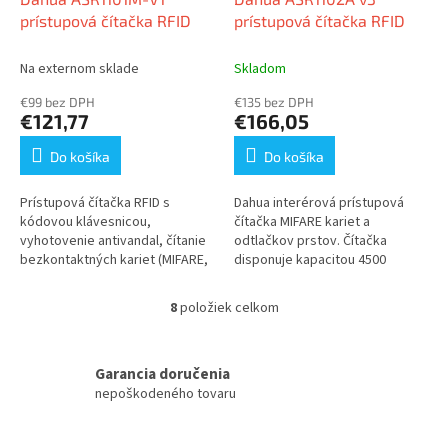
prístupová čítačka RFID
prístupová čítačka RFID
Na externom sklade
Skladom
€99 bez DPH
€135 bez DPH
€121,77
€166,05
Do košíka
Do košíka
Prístupová čítačka RFID s
Dahua interérová prístupová
kódovou klávesnicou,
čítačka MIFARE kariet a
vyhotovenie antivandal, čítanie
odtlačkov prstov. Čítačka
bezkontaktných kariet (MIFARE,
disponuje kapacitou 4500
13,56 MHz), RS-485 komunikácia
odtlačkov prstov. Komunikácia s
(2 vodiče) alebo wiegand34 s...
riadiacou jednotkou...
8
položiek celkom
O
v
l
á
Garancia doručenia
d
nepoškodeného tovaru
a
c