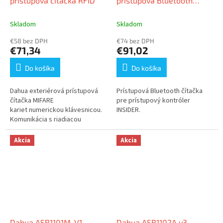
prístupová čítačka RFID
prístupová Bluetooth
čítačka
Skladom
Skladom
€58 bez DPH
€74 bez DPH
€71,34
€91,02
Do košíka
Do košíka
Dahua exteriérová prístupová
Prístupová Bluetooth čítačka
čítačka MIFARE
pre prístupový kontróler
kariet numerickou klávesnicou.
INSIDER.
Komunikácia s riadiacou
jednotkou prebieha po
dvojvodiči cez protokol RS-485.
Akcia
Akcia
Samozrejmosťou je...
Dahua ASR1101M-V1
Dahua ASR1102A v3