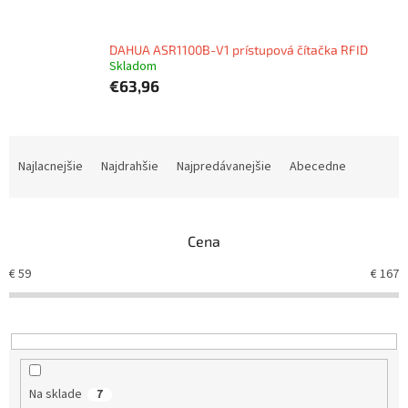
DAHUA ASR1100B-V1 prístupová čítačka RFID
Skladom
€63,96
R
a
Najlacnejšie
Najdrahšie
Najpredávanejšie
Abecedne
d
e
n
Cena
i
e
€
59
€
167
p
r
o
d
u
k
Na sklade
7
t