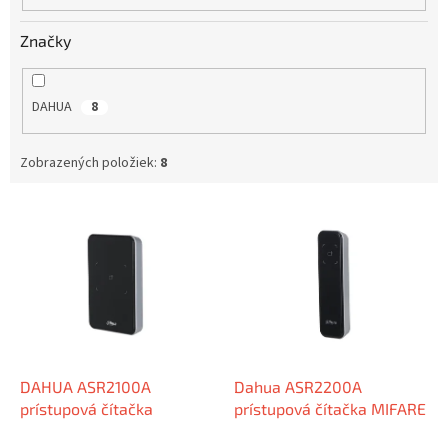
o
v
Značky
DAHUA
8
Zobrazených položiek:
8
V
ý
p
i
s
p
r
o
d
DAHUA ASR2100A
Dahua ASR2200A
u
prístupová čítačka
prístupová čítačka MIFARE
k