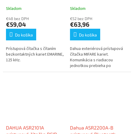
EMARINE
Skladom
Skladom
€48 bez DPH
€52 bez DPH
€59,04
€63,96
Do košíka
Do košíka
Prístupová čítačka s čítaním
Dahua exteriérová prístupová
bezkontaktných kariet EMARINE,
čítačka MIFARE kariet.
125 kHz.
Komunikácia s riadiacou
jednotkou prebieha po
dvojvodiči cez protokol RS-485.
Samozrejmosťou je zvuková a
LED...
DAHUA ASR2101A
Dahua ASR2200A-B