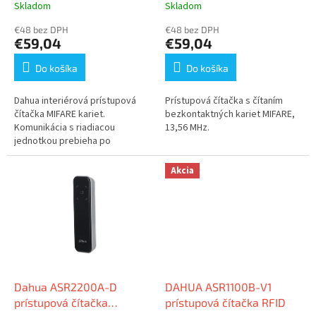
t
Skladom
Skladom
o
€48 bez DPH
€48 bez DPH
v
€59,04
€59,04
Do košíka
Do košíka
Dahua interiérová prístupová
Prístupová čítačka s čítaním
čítačka MIFARE kariet.
bezkontaktných kariet MIFARE,
Komunikácia s riadiacou
13,56 MHz.
jednotkou prebieha po
dvojvodiči cez protokol RS485.
Samozrejmosťou je zvuková a
Akcia
LED signalizácia.
Dahua ASR2200A-D
DAHUA ASR1100B-V1
prístupová čítačka
prístupová čítačka RFID