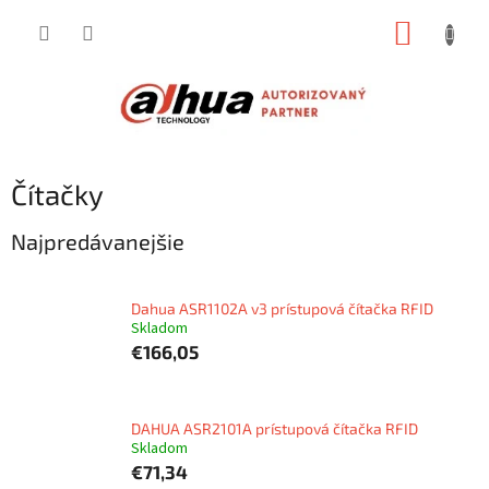
Prejsť
NÁKUP
na
obsah
KOŠÍK
Čítačky
Najpredávanejšie
Dahua ASR1102A v3 prístupová čítačka RFID
Skladom
€166,05
DAHUA ASR2101A prístupová čítačka RFID
Skladom
€71,34