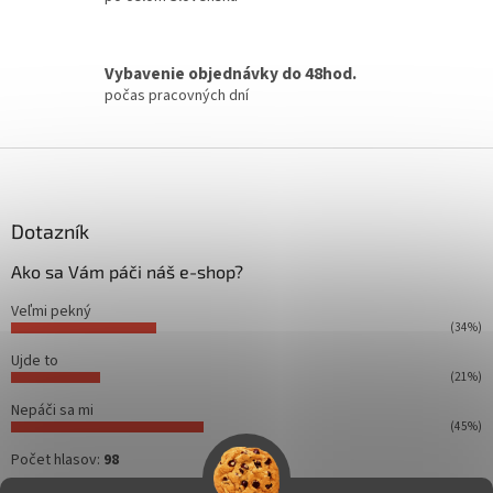
r
v
k
Vybavenie objednávky do 48hod.
y
počas pracovných dní
v
ý
p
Z
i
á
s
p
u
ä
Dotazník
t
Ako sa Vám páči náš e-shop?
i
e
Veľmi pekný
(34%)
Ujde to
(21%)
Nepáči sa mi
(45%)
Počet hlasov:
98