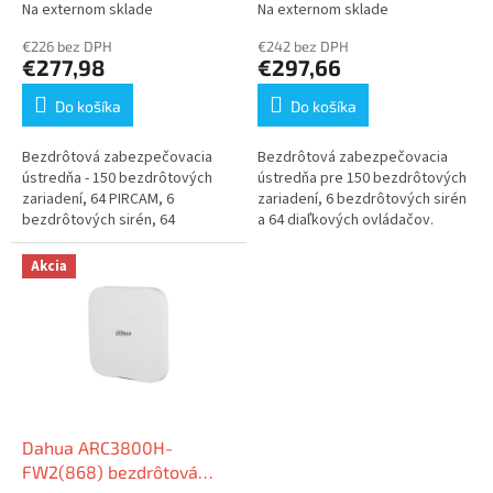
t
Na externom sklade
Na externom sklade
o
€226 bez DPH
€242 bez DPH
v
€277,98
€297,66
Do košíka
Do košíka
Bezdrôtová zabezpečovacia
Bezdrôtová zabezpečovacia
ústredňa - 150 bezdrôtových
ústredňa pre 150 bezdrôtových
zariadení, 64 PIRCAM, 6
zariadení, 6 bezdrôtových sirén
bezdrôtových sirén, 64
a 64 diaľkových ovládačov.
diaľkových ovládačov, 8
bezdrôtových klávesníc, 4
Akcia
opakovače
Dahua ARC3800H-
FW2(868) bezdrôtová