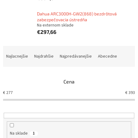
Dahua ARC3000H-GW2(868) bezdrôtová
zabezpečovacia ústredňa
Na externom sklade
€297,66
R
a
Najlacnejšie
Najdrahšie
Najpredávanejšie
Abecedne
d
e
n
Cena
i
e
€
277
€
393
p
r
o
d
u
k
Na sklade
1
t