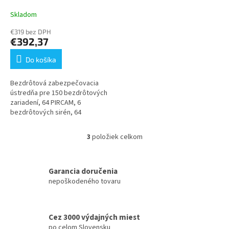
zabezpečovacia ústredňa
Skladom
€319 bez DPH
€392,37
Do košíka
Bezdrôtová zabezpečovacia
ústredňa pre 150 bezdrôtových
zariadení, 64 PIRCAM, 6
bezdrôtových sirén, 64
diaľkových ovládačov, 8
bezdrôtových klávesníc a 4
3
položiek celkom
O
opakovače
v
l
á
Garancia doručenia
d
nepoškodeného tovaru
a
c
i
Cez 3000 výdajných miest
e
po celom Slovensku
p