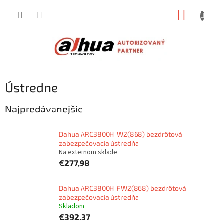
Prejsť
NÁKUP
na
obsah
KOŠÍK
Ústredne
Najpredávanejšie
Dahua ARC3800H-W2(868) bezdrôtová
zabezpečovacia ústredňa
Na externom sklade
€277,98
Dahua ARC3800H-FW2(868) bezdrôtová
zabezpečovacia ústredňa
Skladom
€392,37