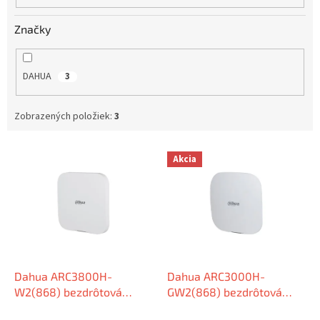
o
v
Značky
DAHUA
3
Zobrazených položiek:
3
V
Akcia
ý
p
i
s
p
r
o
d
Dahua ARC3800H-
Dahua ARC3000H-
u
W2(868) bezdrôtová
GW2(868) bezdrôtová
k
zabezpečovacia ústredňa
zabezpečovacia ústredňa