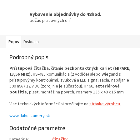
Vybavenie objednávky do 48hod.
počas pracovných dní
Popis
Diskusia
Podrobný popis
Prístupová čítačka
, čítanie
bezkontaktných kariet (MIFARE,
13,56 MHz)
, RS-485 komunikácia (2 vodiče) alebo Wiegand s
prístupovýmy kontrolérmi, zvuková a LED signalizácia, napájanie
500 mA / 12 V DC (zdroj nie je súčasťou), IP 66,
exteriérové
použitie
, plast, montáž na povrch, rozmery 135 x 40 x 15 mm
Viac technických informácií si prečítajte na
stránke výrobcu.
www.dahuakamery.sk
Dodatočné parametre
Kategória
:
Čítačky