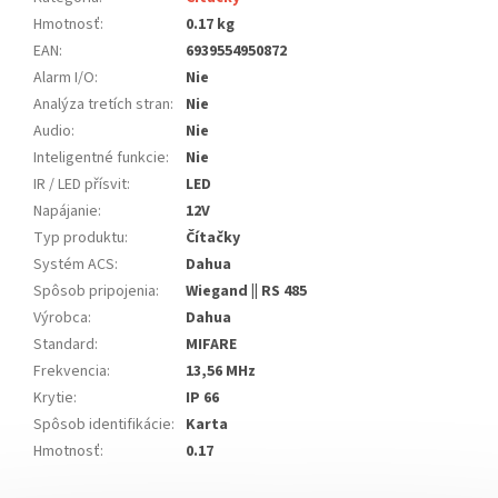
Hmotnosť
:
0.17 kg
EAN
:
6939554950872
Alarm I/O
:
Nie
Analýza tretích stran
:
Nie
Audio
:
Nie
Inteligentné funkcie
:
Nie
IR / LED přísvit
:
LED
Napájanie
:
12V
Typ produktu
:
Čítačky
Systém ACS
:
Dahua
Spôsob pripojenia
:
Wiegand || RS 485
Výrobca
:
Dahua
Standard
:
MIFARE
Frekvencia
:
13,56 MHz
Krytie
:
IP 66
Spôsob identifikácie
:
Karta
Hmotnosť
:
0.17