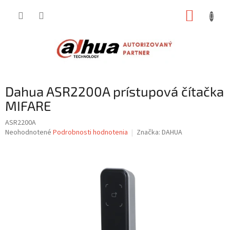
Prejsť
NÁKUP
na
obsah
KOŠÍK
Dahua ASR2200A prístupová čítačka
MIFARE
ASR2200A
Priemerné
Neohodnotené
Podrobnosti hodnotenia
Značka:
DAHUA
hodnotenie
produktu
je
0,0
z
5
hviezdičiek.