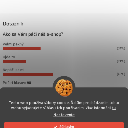
Z
á
p
ä
Dotazník
t
Ako sa Vám páči náš e-shop?
i
e
Veľmi pekný
(34%)
Ujde to
(21%)
Nepáči sa mi
(45%)
Počet hlasov:
98
Tento web používa súbory cookie. Ďalším prechádzaním tohto
webu vyjadrujete súhlas s ich používaním. Viac informácií
tu
.
Vytvoril Shoptet
Nastavenie
Copyright 2026
Dahuakamery.sk
. Všetky práva vyhradené.
Súhlasím