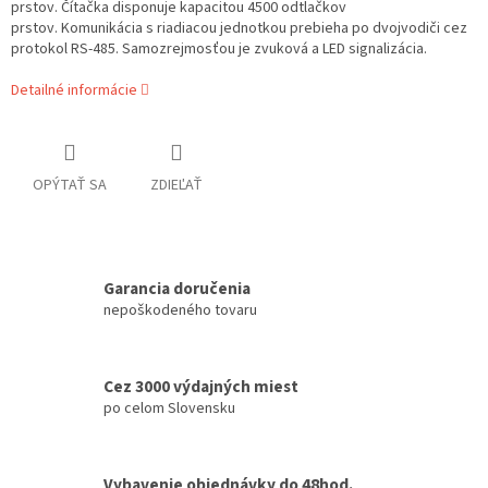
prstov. Čítačka disponuje kapacitou 4500 odtlačkov
prstov. Komunikácia s riadiacou jednotkou prebieha po dvojvodiči cez
protokol RS-485. Samozrejmosťou je zvuková a LED signalizácia.
Detailné informácie
OPÝTAŤ SA
ZDIEĽAŤ
Garancia doručenia
nepoškodeného tovaru
Cez 3000 výdajných miest
po celom Slovensku
Vybavenie objednávky do 48hod.