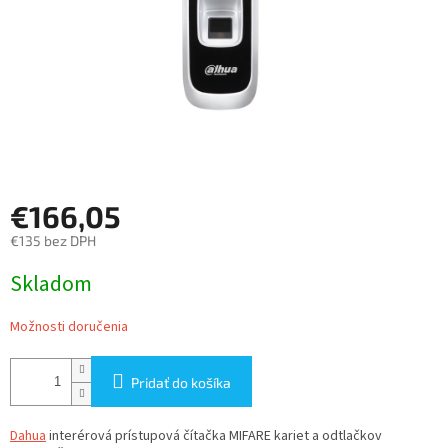
€166,05
€135 bez DPH
Jednotková
Skladom
cena:
Možnosti doručenia
Pridať do košíka
Dahua
interérová
prístupová čítačka MIFARE kariet a odtlačkov