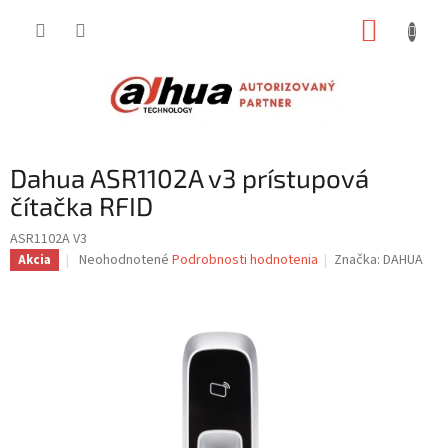
Prejsť
NÁKUP
na
obsah
KOŠÍK
Dahua ASR1102A v3 prístupová
čítačka RFID
ASR1102A V3
Priemerné
Neohodnotené
Podrobnosti hodnotenia
Značka:
DAHUA
Akcia
hodnotenie
produktu
je
0,0
z
5
hviezdičiek.