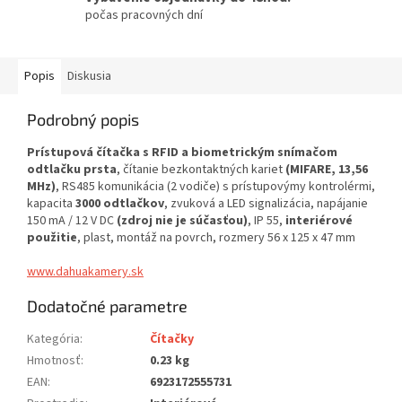
počas pracovných dní
Popis
Diskusia
Podrobný popis
Prístupová čítačka s RFID a biometrickým snímačom
odtlačku prsta
, čítanie bezkontaktných kariet
(MIFARE, 13,56
MHz)
, RS485 komunikácia (2 vodiče) s prístupovýmy kontrolérmi,
kapacita
3000 odtlačkov
, zvuková a LED signalizácia, napájanie
150 mA / 12 V DC
(zdroj nie je súčasťou)
, IP 55,
interiérové
použitie
, plast, montáž na povrch, rozmery 56 x 125 x 47 mm
www.dahuakamery.sk
Dodatočné parametre
Kategória
:
Čítačky
Hmotnosť
:
0.23 kg
EAN
:
6923172555731