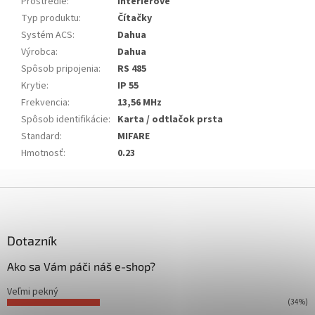
Prostredie
:
Interiérové
Typ produktu
:
Čítačky
Systém ACS
:
Dahua
Výrobca
:
Dahua
Spôsob pripojenia
:
RS 485
Krytie
:
IP 55
Frekvencia
:
13,56 MHz
Spôsob identifikácie
:
Karta / odtlačok prsta
Standard
:
MIFARE
Hmotnosť
:
0.23
Z
á
p
ä
Dotazník
t
Ako sa Vám páči náš e-shop?
i
e
Veľmi pekný
(34%)