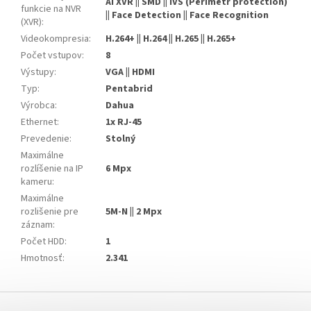
AI XVR || SMD || IVS (Perimetr protection)
funkcie na NVR
|| Face Detection || Face Recognition
(XVR)
:
Videokompresia
:
H.264+ || H.264 || H.265 || H.265+
Počet vstupov
:
8
Výstupy
:
VGA || HDMI
Typ
:
Pentabrid
Výrobca
:
Dahua
Ethernet
:
1x RJ-45
Prevedenie
:
Stolný
Maximálne
rozlíšenie na IP
6 Mpx
kameru
:
Maximálne
rozlišenie pre
5M-N || 2 Mpx
záznam
:
Počet HDD
:
1
Hmotnosť
:
2.341
Z