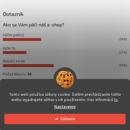
á
p
ä
Dotazník
t
Ako sa Vám páči náš e-shop?
i
e
Veľmi pekný
(34%)
Ujde to
(21%)
Nepáči sa mi
(45%)
Počet hlasov:
98
Tento web používa súbory cookie. Ďalším prechádzaním tohto
webu vyjadrujete súhlas s ich používaním. Viac informácií
tu
.
Vytvoril Shoptet
Nastavenie
Copyright 2026
Dahuakamery.sk
. Všetky práva vyhradené.
Súhlasím