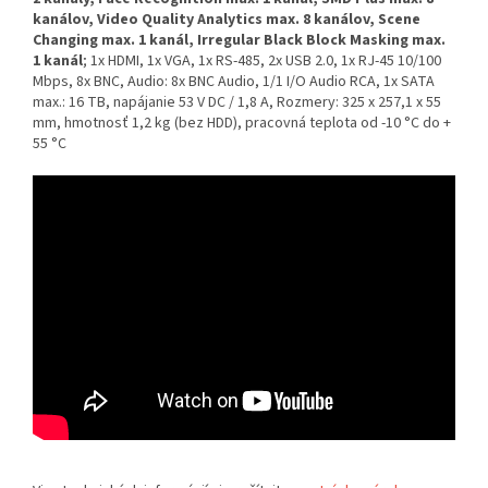
kanálov, Video Quality Analytics max. 8 kanálov, Scene
Changing max. 1 kanál, Irregular Black Block Masking max.
1 kanál
; 1x HDMI, 1x VGA, 1x RS-485, 2x USB 2.0, 1x RJ-45 10/100
Mbps, 8x BNC, Audio: 8x BNC Audio, 1/1 I/O Audio RCA, 1x SATA
max.: 16 TB, napájanie 53 V DC / 1,8 A, Rozmery: 325 x 257,1 x 55
mm, hmotnosť 1,2 kg (bez HDD), pracovná teplota od -10 °C do +
55 °C