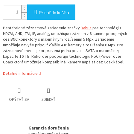
Pridať do košíka
Pentabridné záznamové zariadenie značky
Dahua
pre technológiu
HDCVI, AHD, TVI, IP, analóg, umožňujúci záznam z 8 kamier pripojených
cez BNC konektory s maximálnym rozlíšením 5 Mpx. Zariadenie
umožňuje navyše pripojiť ďalšie 4 IP kamery s rozlíšením 6 Mpx. Pre
záznamové média je pripravená jedna pozícia SATA o maximálnej
kapacite 16 TB. Rekordér podporuje technológiu PoC (Power over
Coax) ktorá umožnuje kompatibilné kamery napájať cez Coax kábel.
Detailné informácie
OPÝTAŤ SA
ZDIEĽAŤ
Garancia doručenia
nepoškodeného tovaru