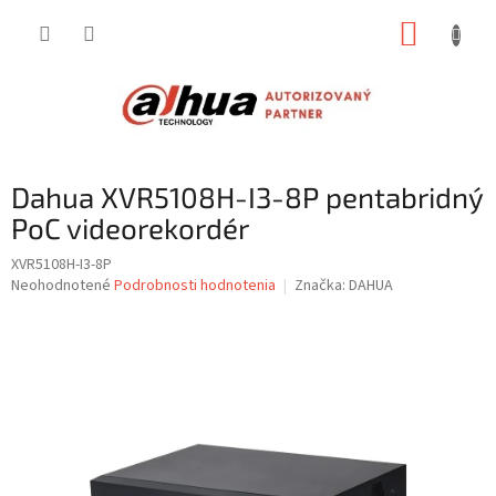
Prejsť
NÁKUP
na
obsah
KOŠÍK
Dahua XVR5108H-I3-8P pentabridný
PoC videorekordér
XVR5108H-I3-8P
Priemerné
Neohodnotené
Podrobnosti hodnotenia
Značka:
DAHUA
hodnotenie
produktu
je
0,0
z
5
hviezdičiek.