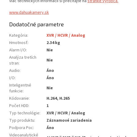
Viac technických informácií si prečítajte na
stránke výrobca.
www.dahuakamery.sk
Dodatočné parametre
Kategória
:
XVR / HCVR / Analog
Hmotnosť
:
2.34 kg
Alarm I/O
:
Nie
Analýza tretích
Nie
stran
:
Audio
:
Áno
I/O
:
Áno
Inteligentné
Nie
funkcie
:
Kódovanie
:
H.264, H.265
Počet HDD
:
1
Typ technológie
:
XVR / HCVR / Analog
Typ produktu
:
Záznamové zariadenia
Podpora Poc
:
Áno
Videoanalytické