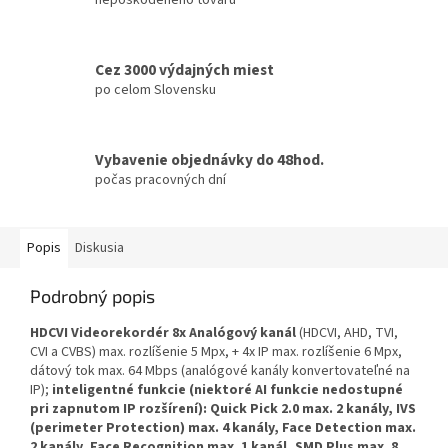
Cez 3000 výdajných miest
po celom Slovensku
Vybavenie objednávky do 48hod.
počas pracovných dní
Popis
Diskusia
Podrobný popis
HDCVI Videorekordér 8x Analógový kanál
(HDCVI, AHD, TVI,
CVI a CVBS) max. rozlíšenie 5 Mpx, + 4x IP max. rozlíšenie 6 Mpx,
dátový tok max. 64 Mbps (analógové kanály konvertovateľné na
IP);
inteligentné funkcie (niektoré AI funkcie nedostupné
pri zapnutom IP rozšírení): Quick Pick 2.0 max. 2 kanály, IVS
(perimeter Protection) max. 4 kanály, Face Detection max.
2 kanály, Face Recognition max. 1 kanál, SMD Plus max. 8