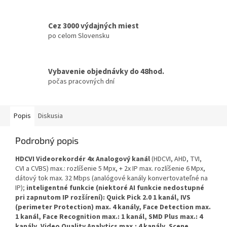
Cez 3000 výdajných miest
po celom Slovensku
Vybavenie objednávky do 48hod.
počas pracovných dní
Popis
Diskusia
Podrobný popis
HDCVI Videorekordér 4x Analogový kanál
(HDCVI, AHD, TVI,
CVI a CVBS) max.: rozlíšenie 5 Mpx, + 2x IP max. rozlíšenie 6 Mpx,
dátový tok max. 32 Mbps (analógové kanály konvertovateľné na
IP);
inteligentné funkcie (niektoré AI funkcie nedostupné
pri zapnutom IP rozšírení): Quick Pick 2.0 1 kanál, IVS
(perimeter Protection) max. 4 kanály, Face Detection max.
1 kanál, Face Recognition max.: 1 kanál, SMD Plus max.: 4
kanály, Video Quality Analytics max.: 4 kanály, Scene