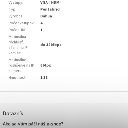
Výstupy
:
VGA || HDMI
Typ
:
Pentabrid
Výrobca
:
Dahua
Počet vstupov
:
4
Počet HDD
:
1
Maximálna
rýchlosť
do 32 Mbps
záznamu IP
kamier
:
Maximálne
rozlíšenie na IP
6 Mpx
kameru
:
Hmotnosť
:
1.38
Z
á
p
ä
Dotazník
t
Ako sa Vám páči náš e-shop?
i