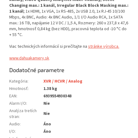
Changing max.: 1 kanál, Irregular Black Block Masking max.:
1 kanál
; 1x HDMI, 1x VGA, 1x RS-485, 2x USB 2.0, 1x RJ-45 10/100
Mbps, 4x BNC, Audio: 4x BNC Audio, 1/1 I/O Audio RCA, 1x SATA
max.: 16 TB, napájanie 12 V DC / 1,5 A, Rozmery: 260 x 237,8 x 47,6
mm, hmotnosť 0,84 kg (bez HDD), pracovná teplota od -10 °C do
+ 55 °C.
Viac technických informácií si prečítajte na
stránke výrobca.
www.dahuakamery.sk
Dodatočné parametre
Kategória
:
XVR / HCVR / Analog
Hmotnosť
:
1.38 kg
EAN
:
6939554930348
Alarm I/O
:
Nie
Analýza tretích
Nie
stran
:
Audio
:
Áno
I/O
:
Áno