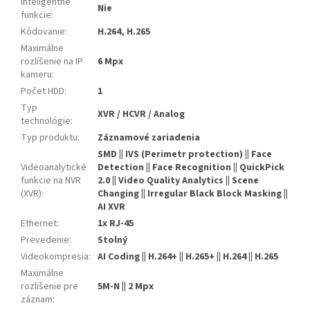
Inteligentné
Nie
funkcie
:
Kódovanie
:
H.264, H.265
Maximálne
rozlíšenie na IP
6 Mpx
kameru
:
Počet HDD
:
1
Typ
XVR / HCVR / Analog
technológie
:
Typ produktu
:
Záznamové zariadenia
SMD || IVS (Perimetr protection) || Face
Videoanalytické
Detection || Face Recognition || QuickPick
funkcie na NVR
2.0 || Video Quality Analytics || Scene
(XVR)
:
Changing || Irregular Black Block Masking ||
AI XVR
Ethernet
:
1x RJ-45
Prevedenie
:
Stolný
Videokompresia
:
AI Coding || H.264+ || H.265+ || H.264 || H.265
Maximálne
rozlišenie pre
5M-N || 2 Mpx
záznam
: