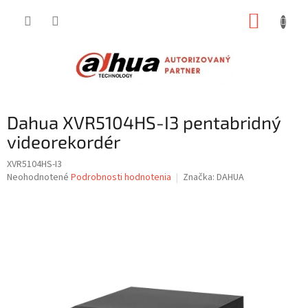
Prejsť
NÁKUP
na
obsah
KOŠÍK
Dahua XVR5104HS-I3 pentabridný
videorekordér
XVR5104HS-I3
Priemerné
Neohodnotené
Podrobnosti hodnotenia
Značka:
DAHUA
hodnotenie
produktu
je
0,0
z
5
hviezdičiek.