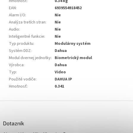
Hmotnosť
:
0.34 kg
EAN
:
6939554918452
Alarm I/O
:
Nie
Analýza tretích stran
:
Nie
Audio
:
Nie
Inteligentné funkcie
:
Nie
Typ produktu
:
Modulárny systém
Systém DDZ
:
Dahua
Modul dvernej jednotky
:
Biometrický modul
Výrobca
:
Dahua
Typ
:
Video
Použité vodiče
:
DAHUA IP
Hmotnosť
:
0.341
Z
á
p
ä
Dotazník
t