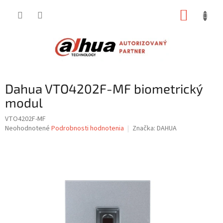
Prejsť
NÁKUP
na
obsah
KOŠÍK
Dahua VTO4202F-MF biometrický
modul
VTO4202F-MF
Priemerné
Neohodnotené
Podrobnosti hodnotenia
Značka:
DAHUA
hodnotenie
produktu
je
0,0
z
5
hviezdičiek.