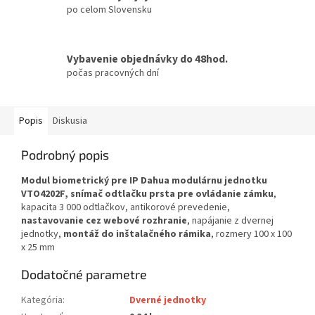
po celom Slovensku
Vybavenie objednávky do 48hod.
počas pracovných dní
Popis
Diskusia
Podrobný popis
Modul biometrický pre IP Dahua modulárnu jednotku
VTO4202F, snímač odtlačku prsta pre ovládanie zámku
,
kapacita 3 000 odtlačkov, antikorové prevedenie,
nastavovanie cez webové rozhranie
, napájanie z dvernej
jednotky,
montáž do inštalačného rámika
, rozmery 100 x 100
x 25 mm
Dodatočné parametre
Kategória
:
Dverné jednotky