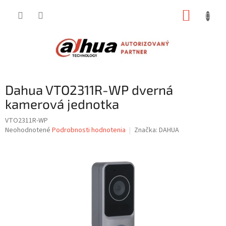
Prejsť
NÁKUP
na
obsah
KOŠÍK
Dahua VTO2311R-WP dverná
kamerová jednotka
VTO2311R-WP
Priemerné
Neohodnotené
Podrobnosti hodnotenia
Značka:
DAHUA
hodnotenie
produktu
je
0,0
z
5
hviezdičiek.