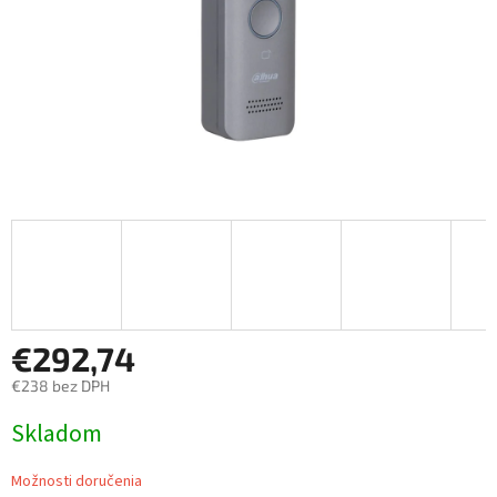
€292,74
€238 bez DPH
Jednotková
Skladom
cena:
Možnosti doručenia