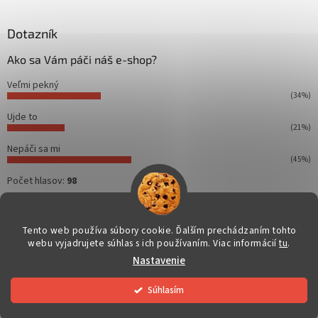
á
p
ä
Dotazník
t
Ako sa Vám páči náš e-shop?
i
e
Veľmi pekný
(34%)
Ujde to
(21%)
Nepáči sa mi
(45%)
Počet hlasov:
98
Tento web používa súbory cookie. Ďalším prechádzaním tohto
webu vyjadrujete súhlas s ich používaním. Viac informácií
tu
.
Vytvoril Shoptet
Nastavenie
Copyright 2026
Dahuakamery.sk
. Všetky práva vyhradené.
Súhlasím