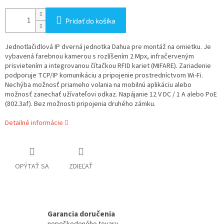
Pridať do košíka
Jednotlačidlová IP dverná jednotka Dahua pre montáž na omietku. Je
vybavená farebnou kamerou s rozlíšením 2 Mpx, infračerveným
prisvietením a integrovanou čítačkou RFID kariet (MIFARE). Zariadenie
podporuje TCP/IP komunikáciu a pripojenie prostredníctvom Wi-Fi.
Nechýba možnosť priameho volania na mobilnú aplikáciu alebo
možnosť zanechať užívateľovi odkaz. Napájanie 12 V DC / 1 A alebo PoE
(802.3af). Bez možnosti pripojenia druhého zámku.
Detailné informácie
OPÝTAŤ SA
ZDIEĽAŤ
Garancia doručenia
nepoškodeného tovaru