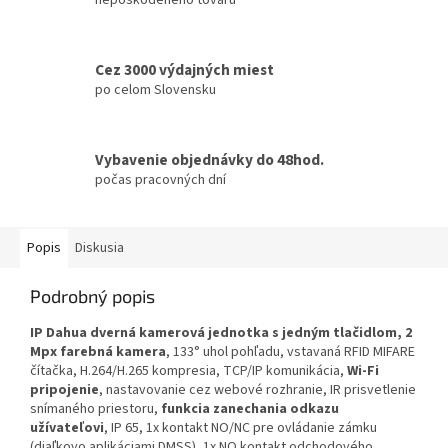
Cez 3000 výdajných miest
po celom Slovensku
Vybavenie objednávky do 48hod.
počas pracovných dní
Popis
Diskusia
Podrobný popis
IP Dahua dverná kamerová jednotka s jedným tlačidlom, 2
Mpx farebná kamera
, 133° uhol pohľadu, vstavaná RFID MIFARE
čítačka, H.264/H.265 kompresia, TCP/IP komunikácia,
Wi-Fi
pripojenie
, nastavovanie cez webové rozhranie, IR prisvetlenie
snímaného priestoru,
funkcia zanechania odkazu
užívateľovi
, IP 65, 1x kontakt NO/NC pre ovládanie zámku
(diaľkovo aplikáciami DMSS), 1x NO kontakt odchodového