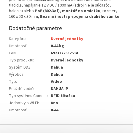
tlačidla, napájanie 12 V DC / 1000 mA (zdroj nie je súčasťou
balenia) alebo
PoE (802.3af), montáž na omietku
, rozmery
160 x 50 x 30 mm,
Bez možnosti pripojenia druhého zámku
Dodatočné parametre
Kategória
:
Dverné jednotky
Hmotnosť
:
0.44 kg
EAN
:
6923172532534
Typ produktu
:
Dverné jednotky
Systém DDZ
:
Dahua
Výrobca
:
Dahua
Typ
:
Video
Použité vodiče
:
DAHUA IP
Typ systému Comelit
:
RFID čítačka
Jednotky s Wi-Fi
:
Ano
Hmotnosť
:
0.44
Z