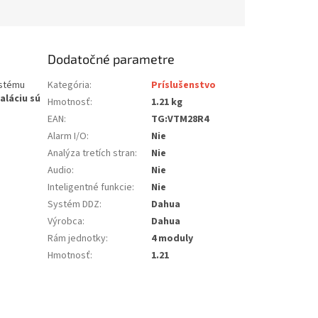
Dodatočné parametre
ystému
Kategória
:
Príslušenstvo
aláciu sú
Hmotnosť
:
1.21 kg
EAN
:
TG:VTM28R4
Alarm I/O
:
Nie
Analýza tretích stran
:
Nie
Audio
:
Nie
Inteligentné funkcie
:
Nie
Systém DDZ
:
Dahua
Výrobca
:
Dahua
Rám jednotky
:
4 moduly
Hmotnosť
:
1.21