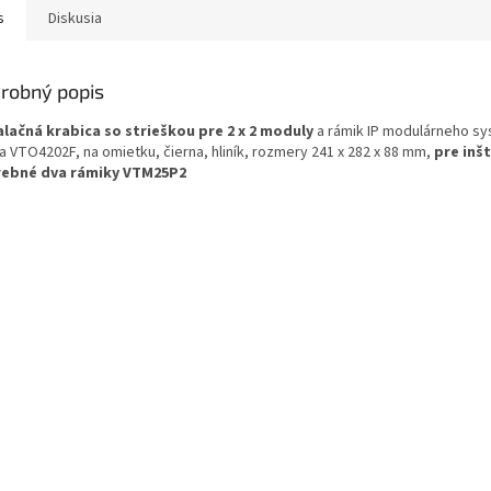
s
Diskusia
robný popis
alačná krabica so strieškou pre 2 x 2 moduly
a rámik IP modulárneho s
a VTO4202F, na omietku, čierna, hliník, rozmery 241 x 282 x 88 mm,
pre inšt
ebné dva rámiky VTM25P2