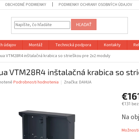
OBCHODNÉ PODMIENKY
PODMIENKY OCHRANY OSOBNÝCH ÚDAJOV
HĽADAŤ
h údajov
Montáž
Technická podpora
Kontakty
Re
ua VTM28R4 inštalačná krabica so strieškou pre 2x2 moduly
ua VTM28R4 inštalačná krabica so str
né
notené
Podrobnosti hodnotenia
Značka:
DAHUA
nie
€16
u
€131 bez
Jednotk
Na ob
cena:
iek.
Možnosti