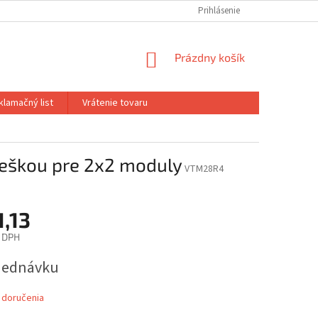
Prihlásenie
NÁKUPNÝ
Prázdny košík
KOŠÍK
klamačný list
Vrátenie tovaru
ieškou pre 2x2 moduly
VTM28R4
1,13
 DPH
ová
jednávku
 doručenia