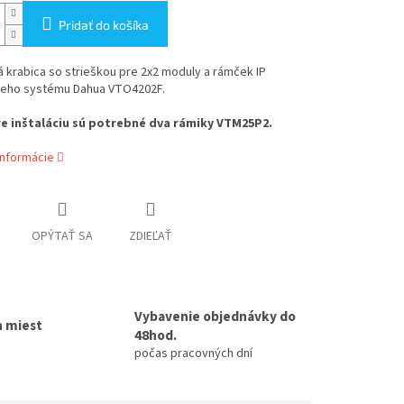
Pridať do košíka
á krabica so strieškou pre 2x2 moduly a rámček IP
eho systému Dahua VTO4202F.
e inštaláciu sú potrebné dva rámiky VTM25P2.
informácie
OPÝTAŤ SA
ZDIEĽAŤ
Vybavenie objednávky do
h miest
48hod.
počas pracovných dní