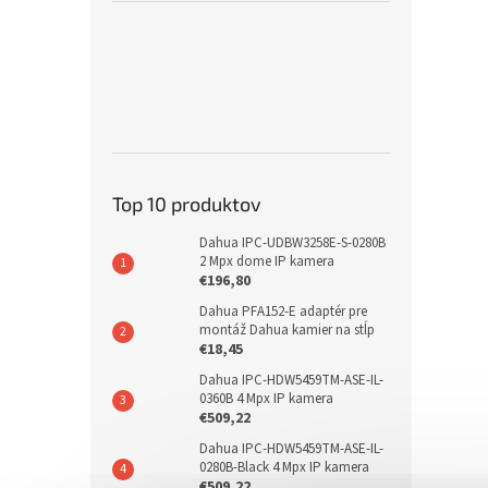
Top 10 produktov
Dahua IPC-UDBW3258E-S-0280B
2 Mpx dome IP kamera
€196,80
Dahua PFA152-E adaptér pre
montáž Dahua kamier na stĺp
€18,45
Dahua IPC-HDW5459TM-ASE-IL-
0360B 4 Mpx IP kamera
€509,22
Dahua IPC-HDW5459TM-ASE-IL-
0280B-Black 4 Mpx IP kamera
€509,22