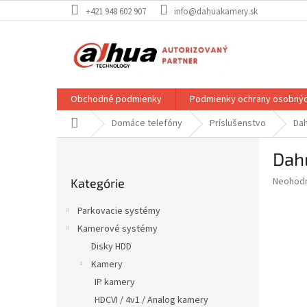
Prejsť
+421 948 602 907
info@dahuakamery.sk
na
obsah
Obchodné podmienky
Podmienky ochrany osobnýc
Domov
Domáce telefóny
Príslušenstvo
Dah
B
Dah
o
Preskočiť
č
Priemer
Neohod
Kategórie
kategórie
n
hodnote
ý
produkt
Parkovacie systémy
p
je
Kamerové systémy
0,0
a
z
Disky HDD
n
5
e
Kamery
hviezdič
l
IP kamery
HDCVI / 4v1 / Analog kamery