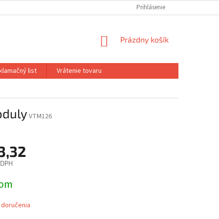
Prihlásenie
NÁKUPNÝ
Prázdny košík
KOŠÍK
klamačný list
Vrátenie tovaru
oduly
VTM126
3,32
 DPH
ová
dom
 doručenia