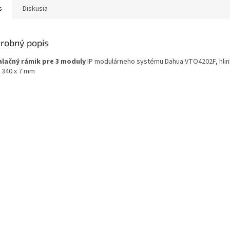
s
Diskusia
robný popis
alačný rámik pre 3 moduly
IP modulárneho systému Dahua VTO4202F, hlin
x 340 x 7 mm