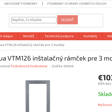
OBCHODNÉ PODMIENKY
PODMIENKY OCHRANY OSOBNÝCH ÚDAJOV
HĽADAŤ
h údajov
Montáž
Technická podpora
Kontakty
Re
ua VTM126 inštalačný rámček pre 3 moduly
ua VTM126 inštalačný rámček pre 3 m
né
notené
Podrobnosti hodnotenia
Značka:
DAHUA
nie
€10
u
€84 bez
Jednotk
Skla
cena:
iek.
Možnosti