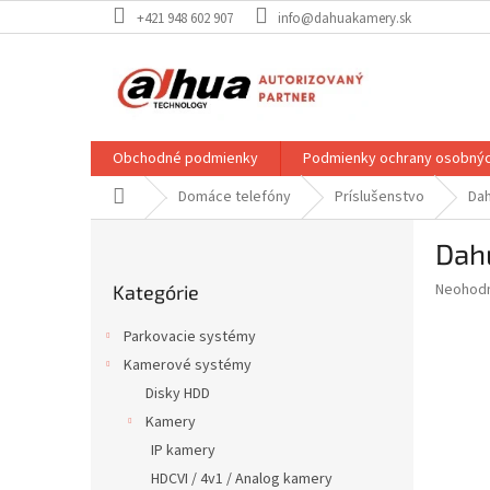
Prejsť
+421 948 602 907
info@dahuakamery.sk
na
obsah
Obchodné podmienky
Podmienky ochrany osobnýc
Domov
Domáce telefóny
Príslušenstvo
Dah
B
Dah
o
Preskočiť
č
Priemer
Neohod
Kategórie
kategórie
n
hodnote
ý
produkt
Parkovacie systémy
p
je
Kamerové systémy
0,0
a
z
Disky HDD
n
5
e
Kamery
hviezdič
l
IP kamery
HDCVI / 4v1 / Analog kamery