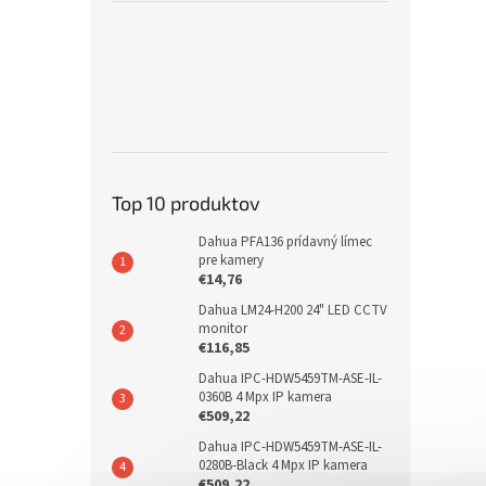
Top 10 produktov
Dahua PFA136 prídavný límec
pre kamery
€14,76
Dahua LM24-H200 24" LED CCTV
monitor
€116,85
Dahua IPC-HDW5459TM-ASE-IL-
0360B 4 Mpx IP kamera
€509,22
Dahua IPC-HDW5459TM-ASE-IL-
0280B-Black 4 Mpx IP kamera
€509,22