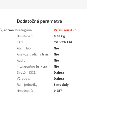
Dodatočné parametre
ík, rozmery
Kategória
:
Príslušenstvo
Hmotnosť
:
0.96 kg
EAN
:
TG:VTM126
Alarm I/O
:
Nie
Analýza tretích stran
:
Nie
Audio
:
Nie
Inteligentné funkcie
:
Nie
Systém DDZ
:
Dahua
Výrobca
:
Dahua
Rám jednotky
:
3 moduly
Hmotnosť
:
0.957