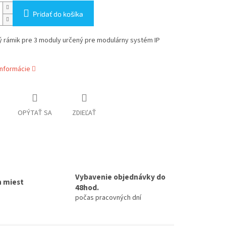
Pridať do košíka
ý rámik pre 3 moduly určený pre modulárny systém IP
informácie
OPÝTAŤ SA
ZDIEĽAŤ
Vybavenie objednávky do
h miest
48hod.
počas pracovných dní