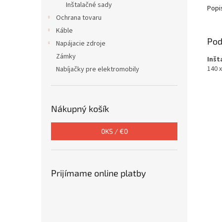
Inštalačné sady
Popi
Ochrana tovaru
Káble
Pod
Napájacie zdroje
Zámky
Inšt
140 
Nabíjačky pre elektromobily
Nákupný košík
0
KS /
€0
Prijímame online platby