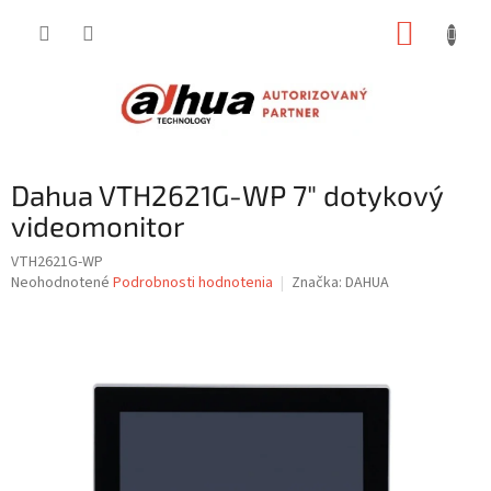
Prejsť
NÁKUP
na
obsah
KOŠÍK
Dahua VTH2621G-WP 7" dotykový
videomonitor
VTH2621G-WP
Priemerné
Neohodnotené
Podrobnosti hodnotenia
Značka:
DAHUA
hodnotenie
produktu
je
0,0
z
5
hviezdičiek.