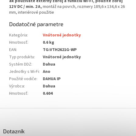
ak používate externý zdroj a funkciu Wi‑Fi, použite zdroj
12 V DC / min. 2 A,
montáž na povrch, rozmery 189,6 x 134,6 x 26
mm, interiérové použitie
Dodatočné parametre
Kategória
:
Vnútorné jednotky
Hmotnosť
:
0.6 kg
EAN
:
TG:VTH2621G-WP
Typ produktu
:
Vnútorné jednotky
Systém DDZ
:
Dahua
Jednotky s Wi-Fi
:
Ano
Použité vodiče
:
DAHUA IP
Výrobca
:
Dahua
Hmotnosť
:
0.604
Z
á
p
ä
Dotazník