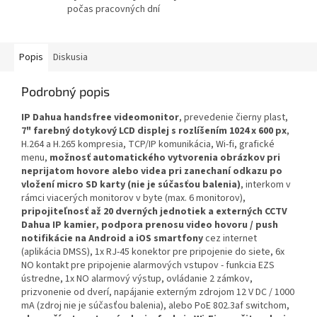
počas pracovných dní
Popis
Diskusia
Podrobný popis
IP Dahua handsfree videomonitor
, prevedenie čierny plast,
7" farebný dotykový LCD displej s rozlíšením 1024 x 600 px
,
H.264 a H.265 kompresia, TCP/IP komunikácia, Wi-fi, grafické
menu,
možnosť automatického vytvorenia obrázkov pri
neprijatom hovore alebo videa pri zanechaní odkazu po
vložení micro SD karty (nie je súčasťou balenia)
, interkom v
rámci viacerých monitorov v byte (max. 6 monitorov),
pripojiteľnosť až 20 dverných jednotiek a externých CCTV
Dahua IP kamier, podpora prenosu video hovoru / push
notifikácie na Android a iOS smartfony
cez internet
(aplikácia DMSS), 1x RJ-45 konektor pre pripojenie do siete, 6x
NO kontakt pre pripojenie alarmových vstupov - funkcia EZS
ústredne, 1x NO alarmový výstup, ovládanie 2 zámkov,
prizvonenie od dverí, napájanie externým zdrojom 12 V DC / 1000
mA (zdroj nie je súčasťou balenia), alebo PoE 802.3af switchom,