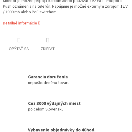
Monitor je možné pripojiť káblom alebo používať cez Wi-fi. Podpora
Push oznámenia na telefón. Napájanie je možné externým zdrojom 12 V
/ 1000 mA alebo PoE switchom.
Detailné informácie
OPÝTAŤ SA
ZDIEĽAŤ
Garancia doručenia
nepoškodeného tovaru
Cez 3000 výdajných miest
po celom Slovensku
Vybavenie objednávky do 48hod.