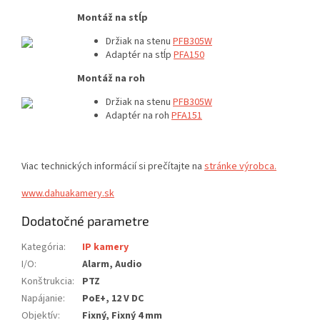
Montáž na stĺp
Držiak na stenu
PFB305W
Adaptér na stĺp
PFA150
Montáž na roh
Držiak na stenu
PFB305W
Adaptér na roh
PFA151
Viac technických informácií si prečítajte na
stránke výrobca.
www.dahuakamery.sk
Dodatočné parametre
Kategória
:
IP kamery
I/O
:
Alarm, Audio
Konštrukcia
:
PTZ
Napájanie
:
PoE+, 12 V DC
Objektív
:
Fixný, Fixný 4 mm