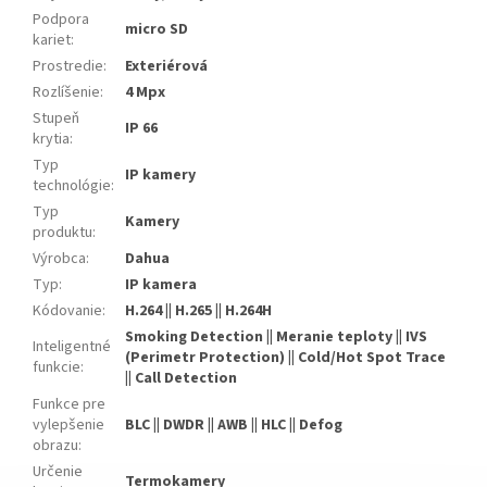
Podpora
micro SD
kariet
:
Prostredie
:
Exteriérová
Rozlíšenie
:
4 Mpx
Stupeň
IP 66
krytia
:
Typ
IP kamery
technológie
:
Typ
Kamery
produktu
:
Výrobca
:
Dahua
Typ
:
IP kamera
Kódovanie
:
H.264 || H.265 || H.264H
Smoking Detection || Meranie teploty || IVS
Inteligentné
(Perimetr Protection) || Cold/Hot Spot Trace
funkcie
:
|| Call Detection
Funkce pre
vylepšenie
BLC || DWDR || AWB || HLC || Defog
obrazu
:
Určenie
Termokamery