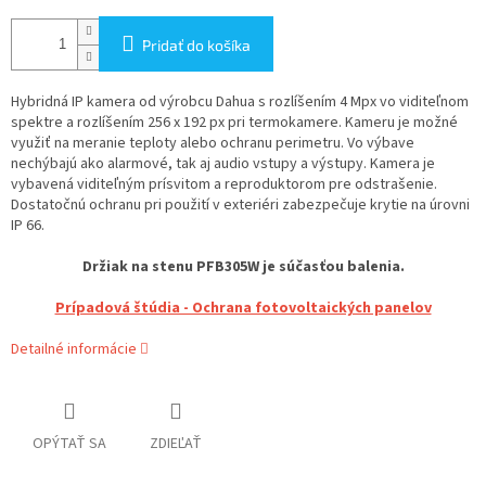
Pridať do košíka
Hybridná IP kamera od výrobcu Dahua s rozlíšením 4 Mpx vo viditeľnom
spektre a rozlíšením 256 x 192 px pri termokamere. Kameru je možné
využiť na meranie teploty alebo ochranu perimetru. Vo výbave
nechýbajú ako alarmové, tak aj audio vstupy a výstupy. Kamera je
vybavená viditeľným prísvitom a reproduktorom pre odstrašenie.
Dostatočnú ochranu pri použití v exteriéri zabezpečuje krytie na úrovni
IP 66.
Držiak na stenu PFB305W je súčasťou balenia.
Prípadová štúdia - Ochrana fotovoltaických panelov
Detailné informácie
OPÝTAŤ SA
ZDIEĽAŤ