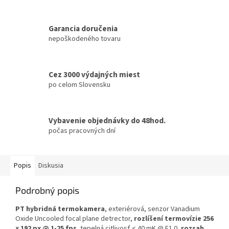
Garancia doručenia
nepoškodeného tovaru
Cez 3000 výdajných miest
po celom Slovensku
Vybavenie objednávky do 48hod.
počas pracovných dní
Popis
Diskusia
Podrobný popis
PT hybridná termokamera
, exteriérová, senzor Vanadium
Oxide Uncooled focal plane detrector,
rozlíšení termovízie 256
× 192 px @ 1-25 fps
, tepelná citlivosť < 40 mK @ F1.0,
rozsah