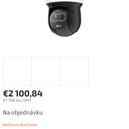
€2 100,84
€1 708 bez DPH
Jednotková
Na objednávku
cena:
Možnosti doručenia