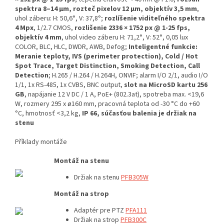
spektra 8–14 µm, rozteč pixelov 12 µm, objektív 3,5 mm
,
uhol záberu: H: 50,6°, V: 37,8°;
rozlíšenie viditeľného spektra
4 Mpx
, 1/2.7 CMOS,
rozlišenie 2336 × 1752 px @ 1-25 fps,
objektív 4 mm
, uhol video záberu H: 71,2°, V: 52°, 0,05 lux
COLOR, BLC, HLC, DWDR, AWB, Defog;
Inteligentné funkcie:
Meranie teploty, IVS (perimeter protection), Cold / Hot
Spot Trace, Target Distinction, Smoking Detection, Call
Detection
; H.265 / H.264 / H.264H, ONVIF; alarm I/O 2/1, audio I/O
1/1, 1x RS-485, 1x CVBS, BNC output,
slot na MicroSD kartu 256
GB
, napájanie 12 V DC / 1 A, PoE+ (802.3at), spotreba max. <19,6
W, rozmery 295 x ø160 mm, pracovná teplota od -30 °C do +60
°C, hmotnosť <3,2 kg,
IP 66, súčasťou balenia je držiak na
stenu
Příklady montáže
Montáž na stenu
Držiak na stenu
PFB305W
Montáž na strop
Adaptér pre PTZ
PFA111
Držiak na strop
PFB300C