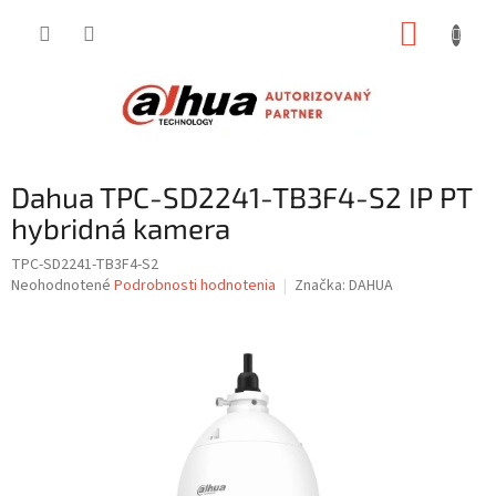
Prejsť
NÁKUP
na
obsah
KOŠÍK
Dahua TPC-SD2241-TB3F4-S2 IP PT
hybridná kamera
TPC-SD2241-TB3F4-S2
Priemerné
Neohodnotené
Podrobnosti hodnotenia
Značka:
DAHUA
hodnotenie
produktu
je
0,0
z
5
hviezdičiek.