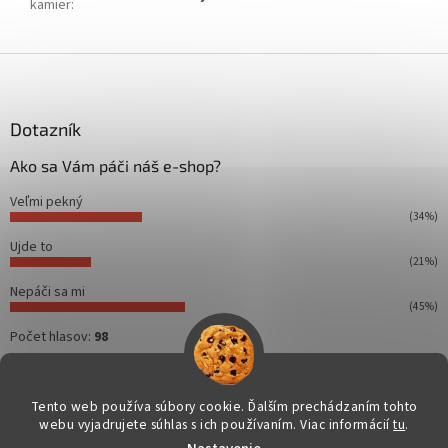
kamier
:
Z
á
p
ä
Dotazník
t
Ako sa Vám páči náš e-shop?
i
e
Veľmi pekný
(34%)
Ujde to
(21%)
Nepáči sa mi
(45%)
Počet hlasov:
98
Tento web používa súbory cookie. Ďalším prechádzaním tohto
webu vyjadrujete súhlas s ich používaním. Viac informácií
tu
.
Vytvoril Shoptet