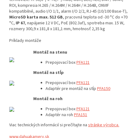
ROI, kompresia H.265 / H.264M / H.264H / H.264B, ONVIF
kompatibilné, audio I/O 1/1, alarm I/O 2/2, RJ-45 (10/100 Base-T),
MicroSD karta max. 512 GB
, pracovná teplota od -30 °C do +70
°C,
IP 67
, napájanie 12 V DC, PoE (802.3af), spotreba max. 15 W,
rozmery 300,9 x 181,8 x 181,1 mm, hmotnosť 2,35 kg
Príklady montáže
Montáž na stenu
Prepojovací box
PFA121
Montáž na stĺp
Prepojovací box
PFA121
Adaptér pre montáž na stĺp
PFA150
Montáž na roh
Prepojovací box
PFA121
Adaptér na roh
PFA151
Viac technických informácií si prečítajte na
stránke výrobca.
www.dahuakamery.sk