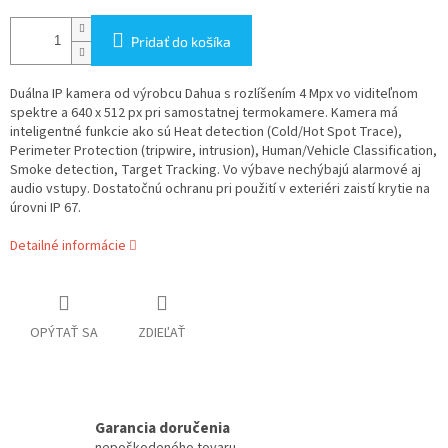
Pridať do košíka
Duálna IP kamera od výrobcu Dahua s rozlíšením 4 Mpx vo viditeľnom
spektre a 640 x 512 px pri samostatnej termokamere. Kamera má
inteligentné funkcie ako sú Heat detection (Cold/Hot Spot Trace),
Perimeter Protection (tripwire, intrusion), Human/Vehicle Classification,
Smoke detection, Target Tracking. Vo výbave nechýbajú alarmové aj
audio vstupy. Dostatočnú ochranu pri použití v exteriéri zaistí krytie na
úrovni IP 67.
Detailné informácie
OPÝTAŤ SA
ZDIEĽAŤ
Garancia doručenia
nepoškodeného tovaru