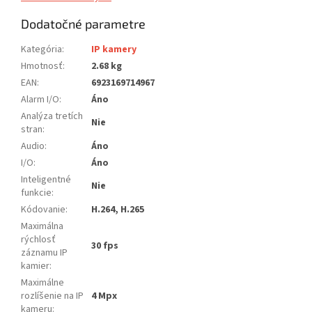
Dodatočné parametre
Kategória
:
IP kamery
Hmotnosť
:
2.68 kg
EAN
:
6923169714967
Alarm I/O
:
Áno
Analýza tretích
Nie
stran
:
Audio
:
Áno
I/O
:
Áno
Inteligentné
Nie
funkcie
:
Kódovanie
:
H.264, H.265
Maximálna
rýchlosť
30 fps
záznamu IP
kamier
:
Maximálne
rozlíšenie na IP
4 Mpx
kameru
: