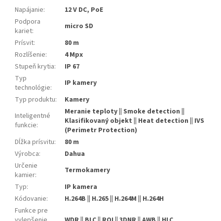
Napájanie
:
12 V DC, PoE
Podpora
micro SD
kariet
:
Prísvit
:
80 m
Rozlíšenie
:
4 Mpx
Stupeň krytia
:
IP 67
Typ
IP kamery
technológie
:
Typ produktu
:
Kamery
Meranie teploty || Smoke detection ||
Inteligentné
Klasifikovaný objekt || Heat detection || IVS
funkcie
:
(Perimetr Protection)
Dĺžka prísvitu
:
80 m
Výrobca
:
Dahua
Určenie
Termokamery
kamier
:
Typ
:
IP kamera
Kódovanie
:
H.264B || H.265 || H.264M || H.264H
Funkce pre
vylepšenie
WDR || BLC || ROI || 3DNR || AWB || HLC