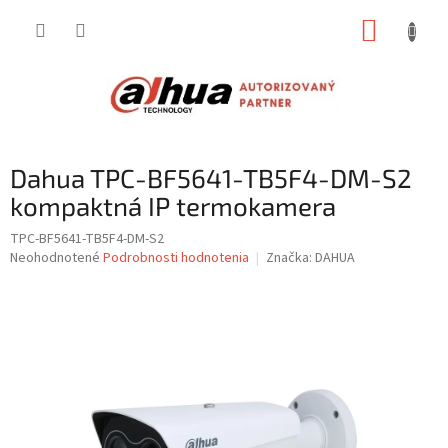
Prejsť
NÁKUP
na
obsah
KOŠÍK
Dahua TPC-BF5641-TB5F4-DM-S2
kompaktná IP termokamera
TPC-BF5641-TB5F4-DM-S2
Priemerné
Neohodnotené
Podrobnosti hodnotenia
Značka:
DAHUA
hodnotenie
produktu
je
0,0
z
5
hviezdičiek.