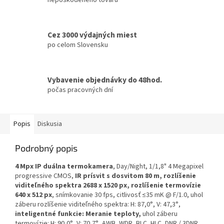
Cez 3000 výdajných miest
po celom Slovensku
Vybavenie objednávky do 48hod.
počas pracovných dní
Popis
Diskusia
Podrobný popis
4 Mpx IP duálna termokamera
, Day/Night, 1/1,8" 4 Megapixel
progressive CMOS,
IR prísvit s dosvitom 80 m, rozlíšenie
viditeľného spektra 2688 x 1520 px, rozlíšenie termovízie
640 x 512 px
, snímkovanie 30 fps, citlivosť ≤35 mK @ F/1.0, uhol
záberu rozlíšenie viditeľného spektra: H: 87,0°, V: 47,3°,
inteligentné funkcie: Meranie teploty,
uhol záberu
termovízie: H: 90,0°, V: 70,7°, AWB, WDR, BLC, HLC, DNR / 3DNR,