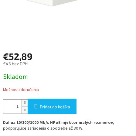
€52,89
€43 bez DPH
Jednotková
Skladom
cena:
Možnosti doručenia
Pridať do košíka
Dahua 10/100/1000 Mb/s HPoE injektor malých rozmerov
,
podporujúce zariadenia o spotrebe až 30 W.