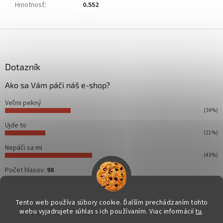
Hmotnosť
:
0.552
Z
á
p
ä
Dotazník
t
Ako sa Vám páči náš e-shop?
i
e
Veľmi pekný
(34%)
Ujde to
(21%)
Nepáči sa mi
(45%)
Počet hlasov:
98
Tento web používa súbory cookie. Ďalším prechádzaním tohto
webu vyjadrujete súhlas s ich používaním. Viac informácií
tu
.
Vytvoril Shoptet