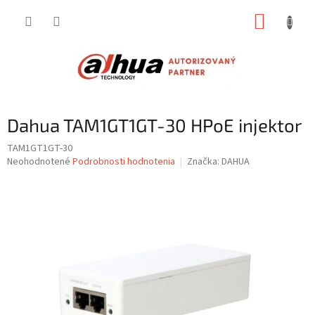
Prejsť
NÁKUP
na
obsah
KOŠÍK
Dahua TAM1GT1GT-30 HPoE injektor
TAM1GT1GT-30
Priemerné
Neohodnotené
Podrobnosti hodnotenia
Značka:
DAHUA
hodnotenie
produktu
je
0,0
z
5
hviezdičiek.