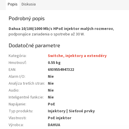
Popis
Diskusia
Podrobný popis
Dahua 10/100/1000 Mb/s HPoE injektor malých rozmerov
,
podporujúce zariadenia o spotrebe až 30 W.
Dodatočné parametre
Kategória
:
Switche, injektory a extendéry
Hmotnosť
:
0.55 kg
EAN
:
6939554947322
Alarm I/O
:
Nie
Analýza tretích stran
:
Nie
Audio
:
Nie
Inteligentné funkcie
:
Nie
Napájanie
:
PoE
Typ produktu
:
Injektory || Sieťové prvky
Vlastnosti
:
PoE injektor
Výrobca
:
DAHUA