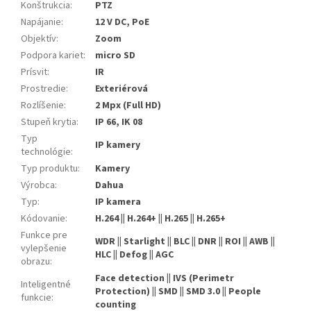
Konštrukcia
:
PTZ
Napájanie
:
12 V DC, PoE
Objektív
:
Zoom
Podpora kariet
:
micro SD
Prísvit
:
IR
Prostredie
:
Exteriérová
Rozlíšenie
:
2 Mpx (Full HD)
Stupeň krytia
:
IP 66, IK 08
Typ
IP kamery
technológie
:
Typ produktu
:
Kamery
Výrobca
:
Dahua
Typ
:
IP kamera
Kódovanie
:
H.264 || H.264+ || H.265 || H.265+
Funkce pre
WDR || Starlight || BLC || DNR || ROI || AWB ||
vylepšenie
HLC || Defog || AGC
obrazu
:
Face detection || IVS (Perimetr
Inteligentné
Protection) || SMD || SMD 3.0 || People
funkcie
:
counting