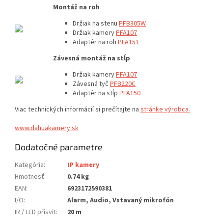
Montáž na roh
Držiak na stenu
PFB305W
Držiak kamery
PFA107
Adaptér na roh
PFA151
Závesná montáž na stĺp
Držiak kamery
PFA107
Závesná tyč
PFB220C
Adaptér na stĺp
PFA150
Viac technických informácií si prečítajte na
stránke výrobca.
www.dahuakamery.sk
Dodatočné parametre
Kategória
:
IP kamery
Hmotnosť
:
0.74 kg
EAN
:
6923172590381
I/O
:
Alarm, Audio, Vstavaný mikrofón
IR / LED přísvit
:
20 m