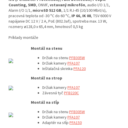
Counting, SMD
, ONVIF,
vstavaný mikrofón
, audio I/O 1/1,
Alarm I/O 1/1,
microSD 512 GB
, 1/1 RJ-45 (10/100 Mbit/s),
pracovná teplota od -30 °C do 60 °C,
IP 66, IK 08
, TSV 6000 V
napájanie DC 12 V / 2 A, PoE (802.3af), spotreba max. 13 W,
rozmery ø128,0 x 65,4 mm, hmotnosť 0,5 kg
Príklady montáže
Montáž na stenu
Držiak na stenu
PFB305W
Držiak kamery
PFA107
Inštalačná skrinka
PFA120
Montáž na strop
Držiak kamery
PFA107
Závesná tyč
PFB220C
Montáž na stĺp
Držiak na stenu
PFB305W
Držiak kamery
PFA107
Adaptér na stĺp
PFA150