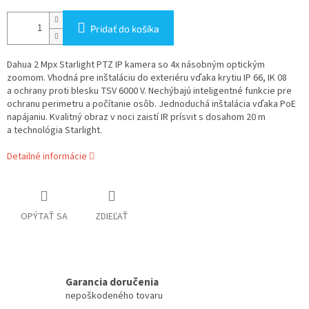
Pridať do košíka
Dahua 2 Mpx Starlight PTZ IP kamera so 4x násobným optickým
zoomom. Vhodná pre inštaláciu do exteriéru vďaka krytiu IP 66, IK 08
a ochrany proti blesku TSV 6000 V. Nechýbajú inteligentné funkcie pre
ochranu perimetru a počítanie osôb. Jednoduchá inštalácia vďaka PoE
napájaniu. Kvalitný obraz v noci zaistí IR prísvit s dosahom 20 m
a technológia Starlight.
Detailné informácie
OPÝTAŤ SA
ZDIEĽAŤ
Garancia doručenia
nepoškodeného tovaru