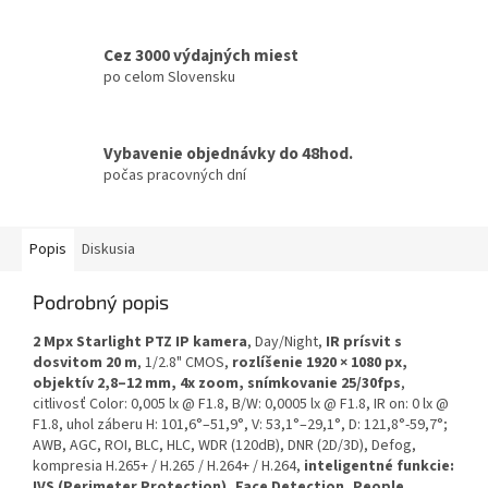
Cez 3000 výdajných miest
po celom Slovensku
Vybavenie objednávky do 48hod.
počas pracovných dní
Popis
Diskusia
Podrobný popis
2 Mpx Starlight PTZ IP kamera
, Day/Night,
IR prísvit s
dosvitom 20 m
, 1/2.8" CMOS,
rozlíšenie 1920 × 1080 px,
objektív 2,8–12 mm, 4x zoom, snímkovanie 25/30fps
,
citlivosť Color: 0,005 lx @ F1.8, B/W: 0,0005 lx @ F1.8, IR on: 0 lx @
F1.8, uhol záberu H: 101,6°–51,9°, V: 53,1°–29,1°, D: 121,8°-59,7°;
AWB, AGC, ROI, BLC, HLC, WDR (120dB), DNR (2D/3D), Defog,
kompresia H.265+ / H.265 / H.264+ / H.264,
inteligentné funkcie:
IVS (Perimeter Protection), Face Detection, People