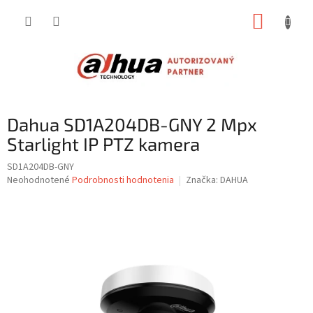
Prejsť
NÁKUP
na
obsah
KOŠÍK
Dahua SD1A204DB-GNY 2 Mpx
Starlight IP PTZ kamera
SD1A204DB-GNY
Priemerné
Neohodnotené
Podrobnosti hodnotenia
Značka:
DAHUA
hodnotenie
produktu
je
0,0
z
5
hviezdičiek.