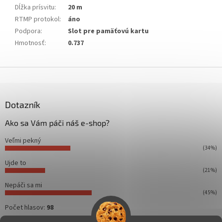
Dĺžka prísvitu
:
20 m
RTMP protokol
:
áno
Podpora
:
Slot pre pamäťovú kartu
Hmotnosť
:
0.737
Z
á
p
ä
Dotazník
t
Ako sa Vám páči náš e-shop?
i
e
Veľmi pekný
(34%)
Ujde to
(21%)
Nepáči sa mi
(45%)
Počet hlasov:
98