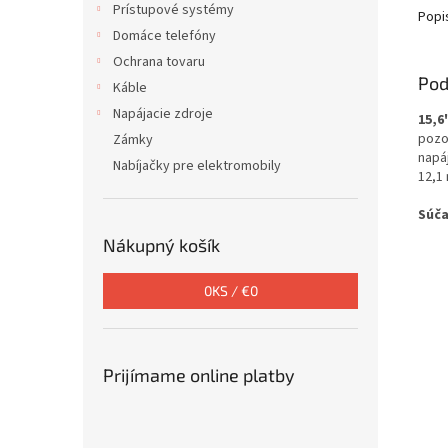
Prístupové systémy
Popi
Domáce telefóny
Ochrana tovaru
Pod
Káble
Napájacie zdroje
15,6
pozor
Zámky
napá
Nabíjačky pre elektromobily
12,1
Súča
Nákupný košík
0
KS /
€0
Prijímame online platby