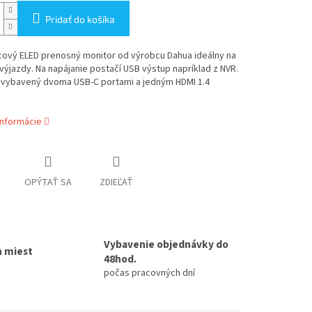
Pridať do košíka
cový ELED prenosný monitor od výrobcu Dahua ideálny na
výjazdy. Na napájanie postačí USB výstup napríklad z NVR.
e vybavený dvoma USB-C portami a jedným HDMI 1.4
informácie
OPÝTAŤ SA
ZDIEĽAŤ
Vybavenie objednávky do
h miest
48hod.
počas pracovných dní