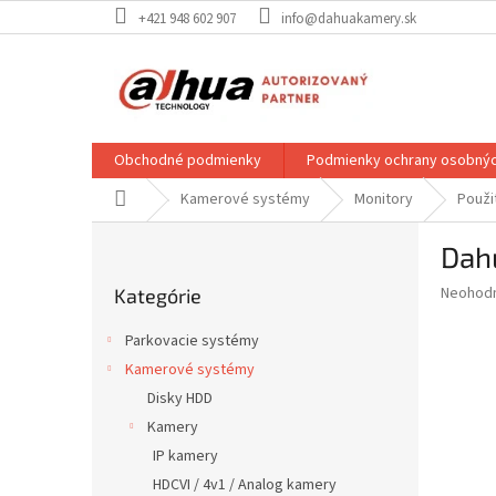
Prejsť
+421 948 602 907
info@dahuakamery.sk
na
obsah
Obchodné podmienky
Podmienky ochrany osobnýc
Domov
Kamerové systémy
Monitory
Použi
B
Dah
o
Preskočiť
č
Priemer
Neohod
Kategórie
kategórie
n
hodnote
ý
produkt
Parkovacie systémy
p
je
Kamerové systémy
0,0
a
z
Disky HDD
n
5
e
Kamery
hviezdič
l
IP kamery
HDCVI / 4v1 / Analog kamery