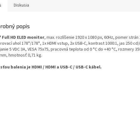
s
Diskusia
robný popis
" Full HD ELED monitor
, max. rozlíšenie 1920 x 1080 px, 60Hz, pomer strán 
ovací uhol 178°/178°, 1x HDMI vstup, 2x USB-C, kontrast 1000:1, jas 250 cd
janie 5 VDC 3A, VESA 75x75, pracovná teplota od 0 °C do +40 °C, rozmery 358
 mm, hmotnosť 0,71 kg.
sťou balenia je HDMI / HDMI a USB-C / USB-C kábel.