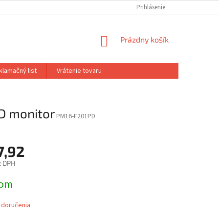
Prihlásenie
NÁKUPNÝ
Prázdny košík
KOŠÍK
klamačný list
Vrátenie tovaru
D monitor
PM16-F201PD
7,92
z DPH
ová
dom
 doručenia