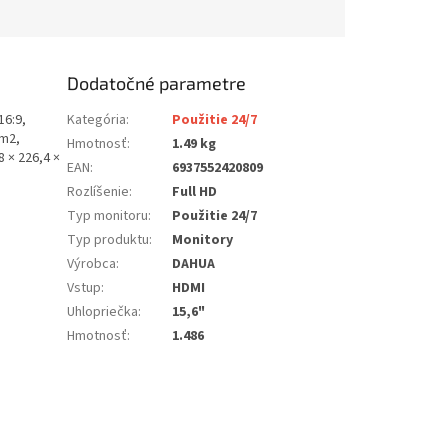
Dodatočné parametre
16:9,
Kategória
:
Použitie 24/7
/m2,
Hmotnosť
:
1.49 kg
 × 226,4 ×
EAN
:
6937552420809
Rozlíšenie
:
Full HD
Typ monitoru
:
Použitie 24/7
Typ produktu
:
Monitory
Výrobca
:
DAHUA
Vstup
:
HDMI
Uhlopriečka
:
15,6"
Hmotnosť
:
1.486