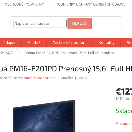
OBCHODNÉ PODMIENKY
PODMIENKY OCHRANY OSOBNÝCH ÚDAJOV
HĽADAŤ
h údajov
Montáž
Technická podpora
Kontakty
Re
tie 24/7
Dahua PM16-F201PD Prenosný 15,6“ Full HD monitor
ua PM16-F201PD Prenosný 15,6“ Full H
né
notené
Podrobnosti hodnotenia
Značka:
DAHUA
nie
€12
u
€104 be
Jednotk
Skla
cena:
iek.
Možnosti