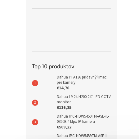
Top 10 produktov
Dahua PFA136 prídavný límec
pre kamery
€14,76
Dahua LM24-H200 24" LED CCTV
monitor
€116,85
Dahua IPC-HDW5459TM-ASE-IL-
0360B 4 Mpx IP kamera
€509,22
Dahua IPC-HDW5459TM-ASE-IL-