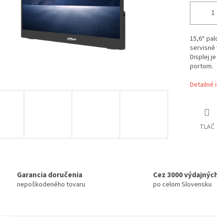
15,6“ pal
servisné 
Displej j
portom.
Detailné 
TLAČ
Garancia doručenia
Cez 3000 výdajnýc
nepoškodeného tovaru
po celom Slovensku