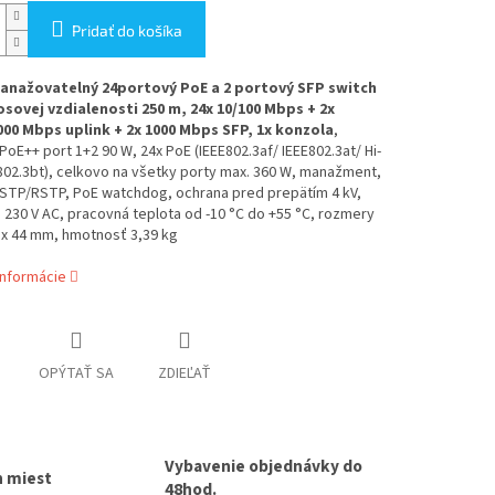
Pridať do košíka
anažovatelný 24portový PoE a 2 portový SFP switch
sovej vzdialenosti 250 m, 24x 10/100 Mbps + 2x
000 Mbps uplink + 2x 1000 Mbps SFP, 1x konzola
,
oE++ port 1+2 90 W, 24x PoE (IEEE802.3af/ IEEE802.3at/ Hi-
02.3bt), celkovo na všetky porty max. 360 W, manažment,
STP/RSTP, PoE watchdog, ochrana pred prepätím 4 kV,
 230 V AC, pracovná teplota od -10 °C do +55 °C, rozmery
 x 44 mm, hmotnosť 3,39 kg
informácie
OPÝTAŤ SA
ZDIEĽAŤ
Vybavenie objednávky do
h miest
48hod.