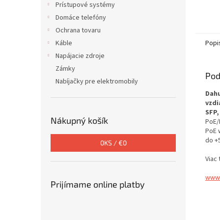
Prístupové systémy
Domáce telefóny
Ochrana tovaru
Káble
Popi
Napájacie zdroje
Zámky
Pod
Nabíjačky pre elektromobily
Dahu
vzdi
SFP,
Nákupný košík
PoE/
PoE 
do +
0
KS /
€0
Viac 
www.
Prijímame online platby