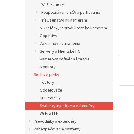
Wi-Fi kamery
Rozpoznávanie EČV a parkovanie
Príslušenstvo ku kamerám
Mikrofóny, reproduktory ke kamerám
Objektívy
Záznamové zariadenia
Servery a klientské PC
Kamerový softvér a licencie
Monitory
Sieťové prvky
Testery
Oddeľovače
SFP moduly
Switche, injektory a extendéry
Wi-Fi a LTE
Prevodníky a extendéry
Zabezpečovacie systémy