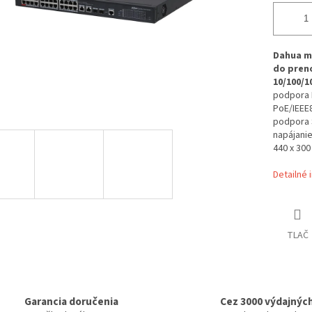
Dahua m
do preno
10/100/1
podpora P
PoE/IEEE8
podpora 
napájanie
440 x 300
Detailné 
TLAČ
Garancia doručenia
Cez 3000 výdajnýc