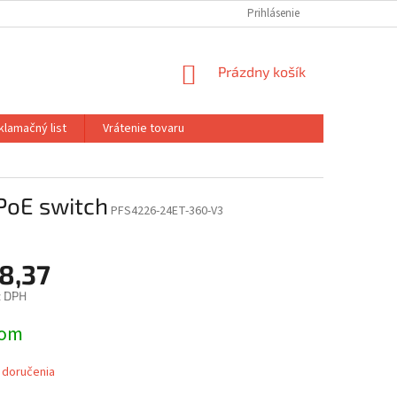
Prihlásenie
NÁKUPNÝ
Prázdny košík
KOŠÍK
klamačný list
Vrátenie tovaru
PoE switch
PFS4226-24ET-360-V3
8,37
z DPH
ová
dom
 doručenia