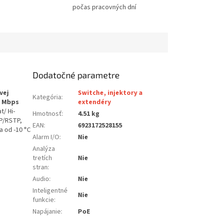
počas pracovných dní
Dodatočné parametre
vej
Switche, injektory a
Kategória
:
0 Mbps
extendéry
t/ Hi-
Hmotnosť
:
4.51 kg
TP/RSTP,
EAN
:
6923172528155
a od -10 °C
Alarm I/O
:
Nie
Analýza
tretích
Nie
stran
:
Audio
:
Nie
Inteligentné
Nie
funkcie
:
Napájanie
:
PoE