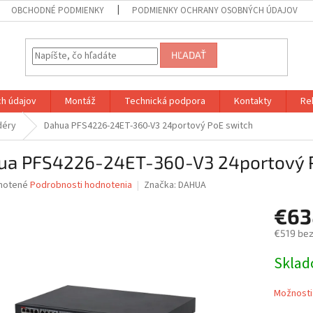
OBCHODNÉ PODMIENKY
PODMIENKY OCHRANY OSOBNÝCH ÚDAJOV
HĽADAŤ
h údajov
Montáž
Technická podpora
Kontakty
Re
déry
Dahua PFS4226-24ET-360-V3 24portový PoE switch
ua PFS4226-24ET-360-V3 24portový 
né
notené
Podrobnosti hodnotenia
Značka:
DAHUA
nie
€63
u
€519 be
Jednotk
Skla
cena:
iek.
Možnosti