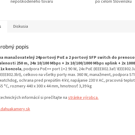
nepoškodeného tovaru
po celom Slovensku
s
Diskusia
robný popis
a manažovatelný 24portový PoE a 2 portový SFP switch do prenoso
alenosti 250 m, 24x 10/100 Mbps + 2x 10/100/1000 Mbps uplink + 2x 100
 1x konzola
, podpora PoE++ port 1+2 90 W, 24x PoE (IEEE802.3af/ IEEE802.3a
IEEE802.3bt), celkovo na všetky porty max. 360 W, manažment, podpora S
watchdog, ochrana pred prepätím 4 kV, napájanie 230 V AC, pracovná teplot
55 °C, rozmery 440 x 300 x 44 mm, hmotnosť 3,39 kg
technických informácií si prečítajte na
stránke výrobca.
dahuakamery.sk