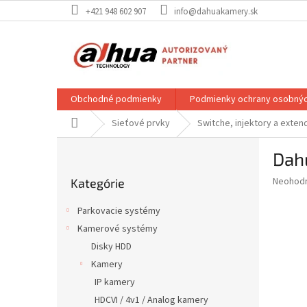
Prejsť
+421 948 602 907
info@dahuakamery.sk
na
obsah
Obchodné podmienky
Podmienky ochrany osobnýc
Domov
Sieťové prvky
Switche, injektory a exten
B
Dah
o
Preskočiť
č
Priemer
Neohod
Kategórie
kategórie
n
hodnote
ý
produkt
Parkovacie systémy
p
je
Kamerové systémy
0,0
a
z
Disky HDD
n
5
e
Kamery
hviezdič
l
IP kamery
HDCVI / 4v1 / Analog kamery