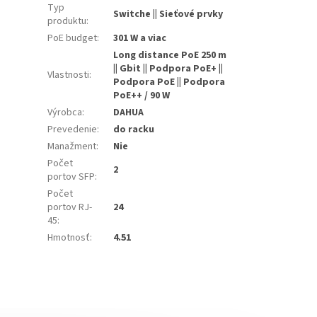
Typ
Switche || Sieťové prvky
produktu
:
PoE budget
:
301 W a viac
Long distance PoE 250 m
|| Gbit || Podpora PoE+ ||
Vlastnosti
:
Podpora PoE || Podpora
PoE++ / 90 W
Výrobca
:
DAHUA
Prevedenie
:
do racku
Manažment
:
Nie
Počet
2
portov SFP
:
Počet
portov RJ-
24
45
:
Hmotnosť
:
4.51