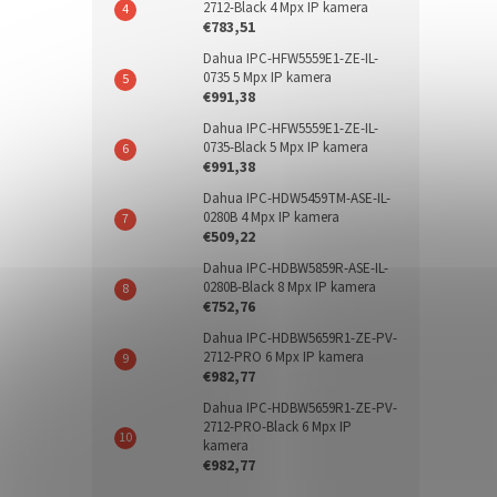
2712-Black 4 Mpx IP kamera
€783,51
Dahua IPC-HFW5559E1-ZE-IL-
0735 5 Mpx IP kamera
€991,38
Dahua IPC-HFW5559E1-ZE-IL-
0735-Black 5 Mpx IP kamera
€991,38
Dahua IPC-HDW5459TM-ASE-IL-
0280B 4 Mpx IP kamera
€509,22
Dahua IPC-HDBW5859R-ASE-IL-
0280B-Black 8 Mpx IP kamera
€752,76
Dahua IPC-HDBW5659R1-ZE-PV-
2712-PRO 6 Mpx IP kamera
€982,77
Dahua IPC-HDBW5659R1-ZE-PV-
2712-PRO-Black 6 Mpx IP
kamera
€982,77