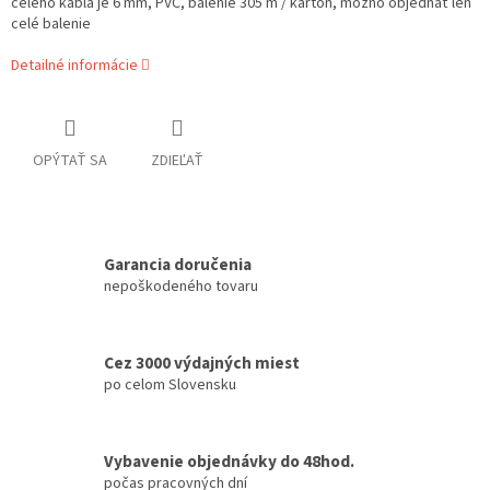
celého kábla je 6 mm, PVC, balenie 305 m / kartón, možno objednať len
celé balenie
Detailné informácie
OPÝTAŤ SA
ZDIEĽAŤ
Garancia doručenia
nepoškodeného tovaru
Cez 3000 výdajných miest
po celom Slovensku
Vybavenie objednávky do 48hod.
počas pracovných dní