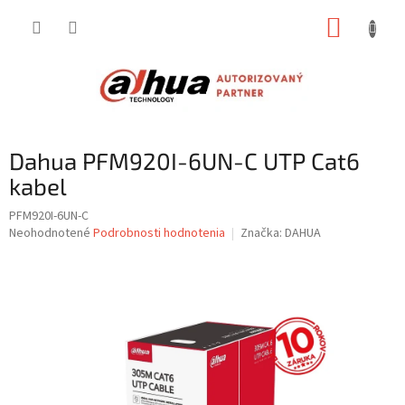
Prejsť
NÁKUP
na
obsah
KOŠÍK
Dahua PFM920I-6UN-C UTP Cat6
kabel
PFM920I-6UN-C
Priemerné
Neohodnotené
Podrobnosti hodnotenia
Značka:
DAHUA
hodnotenie
produktu
je
0,0
z
5
hviezdičiek.