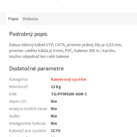
Popis
Diskusia
Podrobný popis
Dahua dátový kábel UTP, CAT6, priemer jednej žily je 0,53 mm,
priemer celého kábla je 6 mm, PVC, balenie 305 m / kartón,
možno objednať len celé balenie
Dodatočné parametre
Kategória
:
Kamerový systém
Hmotnosť
:
12 kg
EAN
:
TG:PFM920I-6UN-C
Alarm I/O
:
Nie
Analýza tretích stran
:
Nie
Audio
:
Nie
Inteligentné funkcie
:
Nie
Kabeláž pre systém
:
CCTV