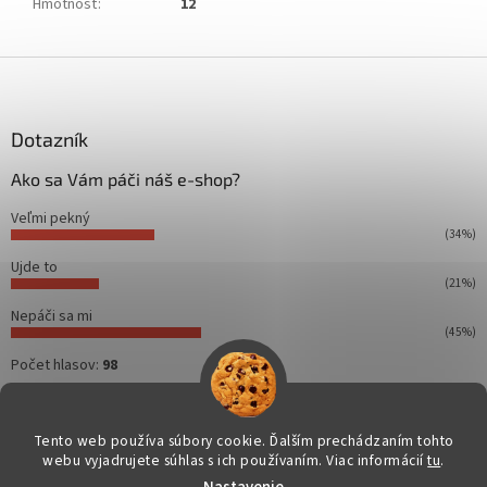
Hmotnosť
:
12
Z
á
p
ä
Dotazník
t
Ako sa Vám páči náš e-shop?
i
e
Veľmi pekný
(34%)
Ujde to
(21%)
Nepáči sa mi
(45%)
Počet hlasov:
98
Tento web používa súbory cookie. Ďalším prechádzaním tohto
webu vyjadrujete súhlas s ich používaním. Viac informácií
tu
.
Vytvoril Shoptet