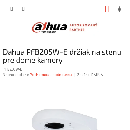
Prejsť
NÁKUP
na
obsah
KOŠÍK
Dahua PFB205W-E držiak na stenu
pre dome kamery
PFB205W-E
Priemerné
Neohodnotené
Podrobnosti hodnotenia
Značka:
DAHUA
hodnotenie
produktu
je
0,0
z
5
hviezdičiek.