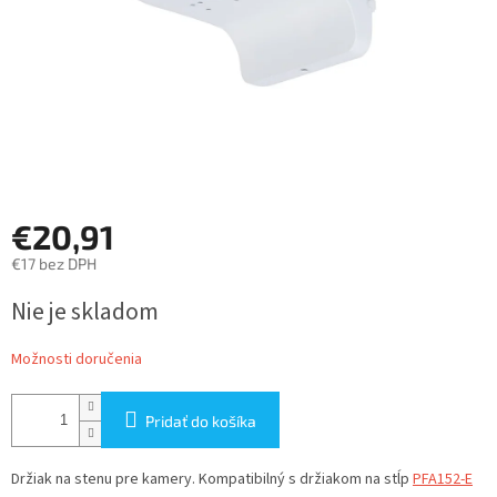
€20,91
€17 bez DPH
Jednotková
Nie je skladom
cena:
Možnosti doručenia
Pridať do košíka
Držiak na stenu pre kamery. Kompatibilný s držiakom na stĺp
PFA152-E