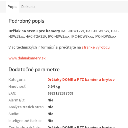
Popis
Diskusia
Podrobný popis
Držiak na stenu pre kamery
HAC-HDW12xx, HAC-HDW15xx, HAC-
HDW18xx, HAC-T2A21P, IPC-HDW2xxx, IPC-HDW3xxx, IPC-HDW5xxx
Viac technických informácií si prečítajte na
stránke výrobcu.
www.dahuakamery.sk
Dodatočné parametre
Kategória
:
Držiaky DOME a PTZ kamier a krytov
Hmotnosť
:
0.54 kg
EAN
:
6923172537003
Alarm I/O
:
Nie
Analýza tretích stran
:
Nie
Audio
:
Nie
Inteligentné funkcie
:
Nie
Typ krytu a držiaku
:
Držiaky DOME a PTZ kamier a krytov