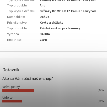
Typ produktu
:
Áno
Typ krytu a držiaku
:
Držiaky DOME a PTZ kamier a krytov
Kompabilita
:
Dahua
Príslušenstvo
:
Kryty a držiaky
Typ produktu
:
Príslušenstvo pre kamery
Výrobca
:
DAHUA
Hmotnosť
:
0.543
Z
á
p
ä
Dotazník
t
Ako sa Vám páči náš e-shop?
i
e
Veľmi pekný
(34%)
Ujde to
(21%)