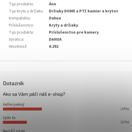
Typ produktu
:
Áno
Typ krytu a držiaku
:
Držiaky DOME a PTZ kamier a krytov
Kompabilita
:
Dahua
Príslušenstvo
:
Kryty a držiaky
Typ produktu
:
Príslušenstvo pre kamery
Výrobca
:
DAHUA
Hmotnosť
:
0.292
Z
á
p
ä
Dotazník
t
Ako sa Vám páči náš e-shop?
i
e
Veľmi pekný
(34%)
Ujde to
(21%)
Nepáči sa mi