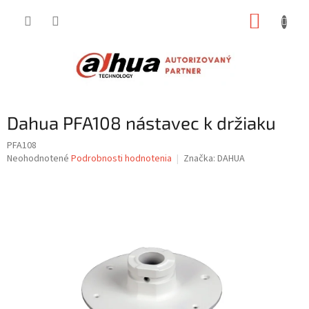
Prejsť
NÁKUP
na
obsah
KOŠÍK
Dahua PFA108 nástavec k držiaku
PFA108
Priemerné
Neohodnotené
Podrobnosti hodnotenia
Značka:
DAHUA
hodnotenie
produktu
je
0,0
z
5
hviezdičiek.