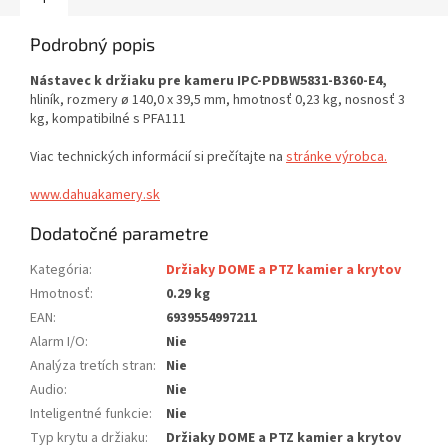
Podrobný popis
Nástavec k držiaku pre kameru IPC-PDBW5831-B360-E4,
hliník, rozmery ø 140,0 x 39,5 mm, hmotnosť 0,23 kg, nosnosť 3
kg, kompatibilné s PFA111
Viac technických informácií si prečítajte na
stránke výrobca.
www.dahuakamery.sk
Dodatočné parametre
Kategória
:
Držiaky DOME a PTZ kamier a krytov
Hmotnosť
:
0.29 kg
EAN
:
6939554997211
Alarm I/O
:
Nie
Analýza tretích stran
:
Nie
Audio
:
Nie
Inteligentné funkcie
:
Nie
Typ krytu a držiaku
:
Držiaky DOME a PTZ kamier a krytov