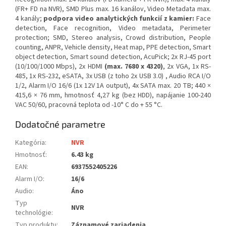
(FR+ FD na NVR), SMD Plus max. 16 kanálov, Video Metadata max.
4 kanály;
podpora video analytických funkcií z kamier:
Face
detection, Face recognition, Video metadata, Perimeter
protection; SMD, Stereo analysis, Crowd distribution, People
counting, ANPR, Vehicle density, Heat map, PPE detection, Smart
object detection, Smart sound detection, AcuPick; 2x RJ-45 port
(10/100/1000 Mbps), 2x HDMI
(max. 7680 x 4320)
, 2x VGA, 1x RS-
485, 1x RS-232, eSATA, 3x USB (z toho 2x USB 3.0) , Audio RCA I/O
1/2, Alarm I/O 16/6 (1x 12V 1A output), 4x SATA max. 20 TB; 440 ×
415,6 × 76 mm, hmotnosť 4,27 kg (bez HDD), napájanie 100-240
VAC 50/60, pracovná teplota od -10° C do + 55 °C.
Dodatočné parametre
Kategória
:
NVR
Hmotnosť
:
6.43 kg
EAN
:
6937552405226
Alarm I/O
:
16/6
Audio
:
Áno
Typ
NVR
technológie
:
Typ produktu
:
Záznamové zariadenia