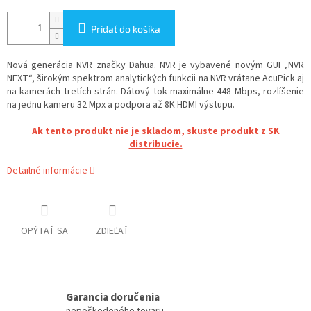
Pridať do košíka
Nová generácia NVR značky Dahua. NVR je vybavené novým GUI „NVR
NEXT“, širokým spektrom analytických funkcii na NVR vrátane AcuPick aj
na kamerách tretích strán. Dátový tok maximálne 448 Mbps, rozlíšenie
na jednu kameru 32 Mpx a podpora až 8K HDMI výstupu.
Ak tento produkt nie je skladom, skuste produkt z SK
distribucie.
Detailné informácie
OPÝTAŤ SA
ZDIEĽAŤ
Garancia doručenia
nepoškodeného tovaru