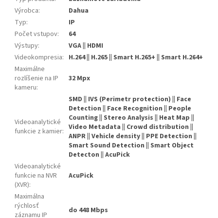
Výrobca
:
Dahua
Typ
:
IP
Počet vstupov
:
64
Výstupy
:
VGA || HDMI
Videokompresia
:
H.264 || H.265 || Smart H.265+ || Smart H.264+
Maximálne
rozlíšenie na IP
32 Mpx
kameru
:
SMD || IVS (Perimetr protection) || Face
Detection || Face Recognition || People
Counting || Stereo Analysis || Heat Map ||
Videoanalytické
Video Metadata || Crowd distribution ||
funkcie z kamier
:
ANPR || Vehicle density || PPE Detection ||
Smart Sound Detection || Smart Object
Detecton || AcuPick
Videoanalytické
funkcie na NVR
AcuPick
(XVR)
:
Maximálna
rýchlosť
do 448 Mbps
záznamu IP