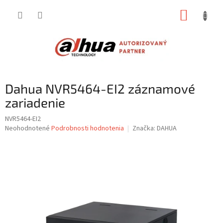
Prejsť
NÁKUP
na
obsah
KOŠÍK
Dahua NVR5464-EI2 záznamové
zariadenie
NVR5464-EI2
Priemerné
Neohodnotené
Podrobnosti hodnotenia
Značka:
DAHUA
hodnotenie
produktu
je
0,0
z
5
hviezdičiek.