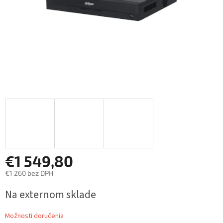
€1 549,80
€1 260 bez DPH
Jednotková
Na externom sklade
cena:
Možnosti doručenia