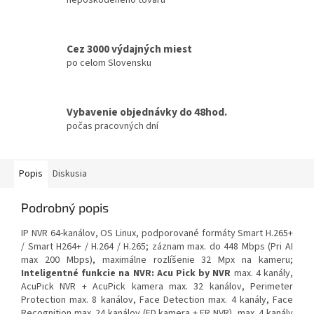
Cez 3000 výdajných miest
po celom Slovensku
Vybavenie objednávky do 48hod.
počas pracovných dní
Popis
Diskusia
Podrobný popis
IP NVR 64-kanálov, OS Linux, podporované formáty Smart H.265+
/ Smart H264+ / H.264 / H.265; záznam max. do 448 Mbps (Pri AI
max 200 Mbps), maximálne rozlíšenie 32 Mpx na kameru;
Inteligentné funkcie na NVR: Acu Pick by NVR
max. 4 kanály,
AcuPick NVR + AcuPick kamera max. 32 kanálov, Perimeter
Protection max. 8 kanálov, Face Detection max. 4 kanály, Face
Recognition max. 24 kanálov (FD kamera + FR NVR), max. 4 kanály