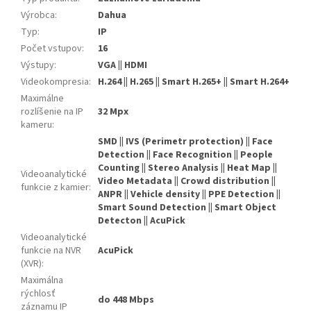
Výrobca
:
Dahua
Typ
:
IP
Počet vstupov
:
16
Výstupy
:
VGA || HDMI
Videokompresia
:
H.264 || H.265 || Smart H.265+ || Smart H.264+
Maximálne
rozlíšenie na IP
32 Mpx
kameru
:
SMD || IVS (Perimetr protection) || Face
Detection || Face Recognition || People
Counting || Stereo Analysis || Heat Map ||
Videoanalytické
Video Metadata || Crowd distribution ||
funkcie z kamier
:
ANPR || Vehicle density || PPE Detection ||
Smart Sound Detection || Smart Object
Detecton || AcuPick
Videoanalytické
funkcie na NVR
AcuPick
(XVR)
:
Maximálna
rýchlosť
do 448 Mbps
záznamu IP