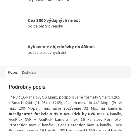
Cez 3000 výdajných miest
po celom Slovensku
Vybavenie objednávky do 48hod.
počas pracovných dní
Popis
Diskusia
Podrobný popis
IP NVR 16-kanálov, OS Linux, podporované formáty Smart H.265+
/ Smart H264+ / H.264 / H.265; záznam max. do 448 Mbps (Pri AI
max 200 Mbps), maximálne rozlíšenie 32 Mpx na kameru;
Inteligentné funkcie v NVR: Acu Pick by NVR
max. 4 kanály,
AcuPick NVR + AcuPick kamera max. 16 kanálov, Perimeter
Protection max. 8 kanálov, Face Detection max. 4 kanály, Face
Recognition max. 16 kanálov (FD kamera + FR NVR), max. 4 kanály