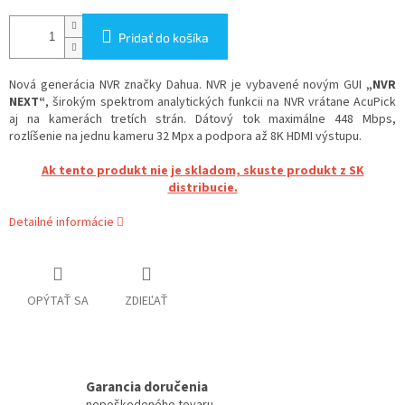
Pridať do košíka
Nová generácia NVR značky Dahua. NVR je vybavené novým GUI
„NVR
NEXT“
, širokým spektrom analytických funkcii na NVR vrátane AcuPick
aj na kamerách tretích strán. Dátový tok maximálne 448 Mbps,
rozlíšenie na jednu kameru 32 Mpx a podpora až 8K HDMI výstupu.
Ak tento produkt nie je skladom, skuste produkt z SK
distribucie.
Detailné informácie
OPÝTAŤ SA
ZDIEĽAŤ
Garancia doručenia
nepoškodeného tovaru