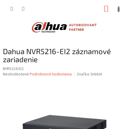
Prejsť
NÁKUP
na
obsah
KOŠÍK
Dahua NVR5216-EI2 záznamové
zariadenie
NVR5216-EI2
Priemerné
Neohodnotené
Podrobnosti hodnotenia
Značka:
DAHUA
hodnotenie
produktu
je
0,0
z
5
hviezdičiek.