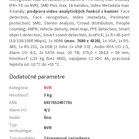
(FR+ FD na NVR), SMD Plus max. 16 kanálov, Video Metadata max.
4 kanály;
podpora video analytických funkcií z kamier
: Face
detection, Face recognition, Video metadata, Perimeter
protection; SMD, Stereo analysis, Crowd distribution, People
counting, ANPR, Vehicle density, Heat map, PPE detection, Smart
object detection, Smart sound detection, AcuPick; 1x RJ-45 port
(10/100/1000 Mbps), 1x HDMI
(max. 7680 x 4320)
, 1x VGA, 1x RS-
485, 1x RS-232, 2x USB (z toho 1x USB 3.0) , Audio RCA I/O 1/1,
Alarm I/O 4/2, 2x SATA max. 20 TB; 375,0 × 284,8 × 56 mm,
hmotnosť 1,55 kg (bez HDD), napájanie 12 VDC 4A, pracovná
teplota od -10 °C do +55 °C.
Dodatočné parametre
Kategória
:
NVR
Hmotnosť
:
3 kg
EAN
:
6937552407701
Alarm I/O
:
4/2
Audio
:
Áno
Typ
NVR
technológie
:
Typ produktu
:
Záznamové zariadenia