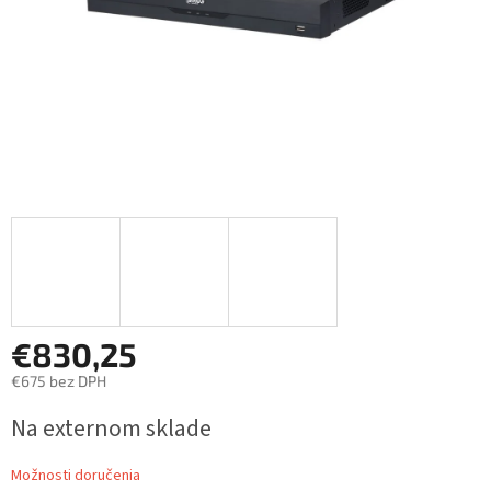
€830,25
€675 bez DPH
Jednotková
Na externom sklade
cena:
Možnosti doručenia