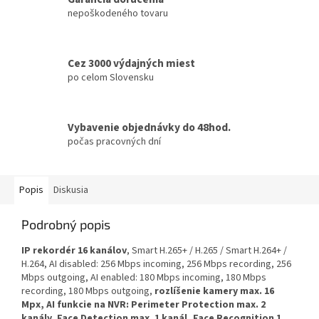
nepoškodeného tovaru
Cez 3000 výdajných miest
po celom Slovensku
Vybavenie objednávky do 48hod.
počas pracovných dní
Popis
Diskusia
Podrobný popis
IP rekordér 16 kanálov
, Smart H.265+ / H.265 / Smart H.264+ /
H.264, AI disabled: 256 Mbps incoming, 256 Mbps recording, 256
Mbps outgoing, AI enabled: 180 Mbps incoming, 180 Mbps
recording, 180 Mbps outgoing,
rozlíšenie kamery max. 16
Mpx, AI funkcie na NVR: Perimeter Protection max. 2
kanály, Face Detection max. 1 kanál, Face Recognition 1