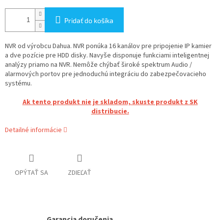
Pridať do košíka
NVR od výrobcu Dahua. NVR ponúka 16 kanálov pre pripojenie IP kamier
a dve pozície pre HDD disky. Navyše disponuje funkciami inteligentnej
analýzy priamo na NVR. Nemôže chýbať široké spektrum Audio /
alarmových portov pre jednoduchú integráciu do zabezpečovacieho
systému.
Ak tento produkt nie je skladom, skuste produkt z SK
distribucie.
Detailné informácie
OPÝTAŤ SA
ZDIEĽAŤ
Garancia doručenia