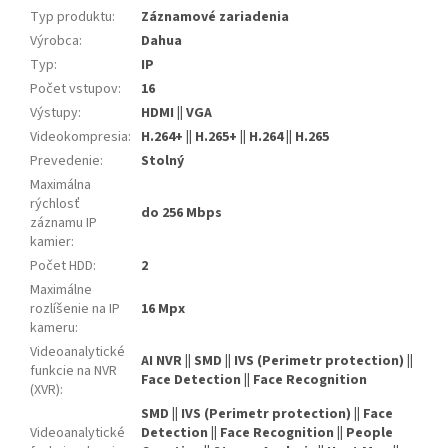
Typ produktu
:
Záznamové zariadenia
Výrobca
:
Dahua
Typ
:
IP
Počet vstupov
:
16
Výstupy
:
HDMI || VGA
Videokompresia
:
H.264+ || H.265+ || H.264 || H.265
Prevedenie
:
Stolný
Maximálna
rýchlosť
do 256 Mbps
záznamu IP
kamier
:
Počet HDD
:
2
Maximálne
rozlíšenie na IP
16 Mpx
kameru
:
Videoanalytické
AI NVR || SMD || IVS (Perimetr protection) ||
funkcie na NVR
Face Detection || Face Recognition
(XVR)
:
SMD || IVS (Perimetr protection) || Face
Videoanalytické
Detection || Face Recognition || People