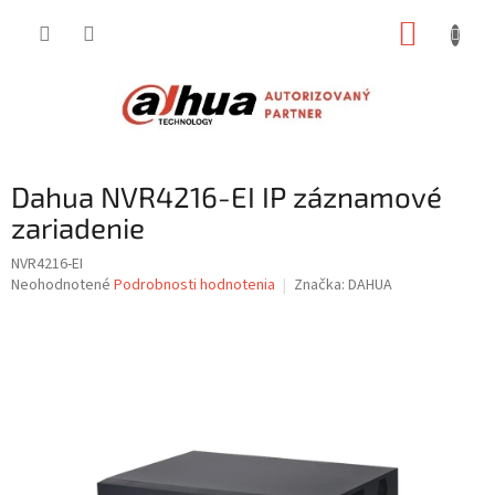
Prejsť
NÁKUP
na
obsah
KOŠÍK
Dahua NVR4216-EI IP záznamové
zariadenie
NVR4216-EI
Priemerné
Neohodnotené
Podrobnosti hodnotenia
Značka:
DAHUA
hodnotenie
produktu
je
0,0
z
5
hviezdičiek.