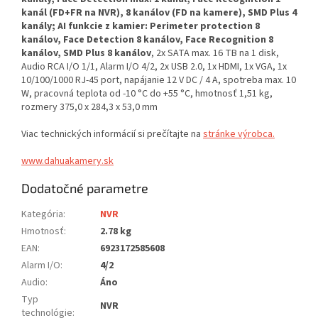
kanál (FD+FR na NVR), 8 kanálov (FD na kamere), SMD Plus 4
kanály; AI funkcie z kamier: Perimeter protection 8
kanálov, Face Detection 8 kanálov, Face Recognition 8
kanálov, SMD Plus 8 kanálov
, 2x SATA max. 16 TB na 1 disk,
Audio RCA I/O 1/1, Alarm I/O 4/2, 2x USB 2.0, 1x HDMI, 1x VGA, 1x
10/100/1000 RJ-45 port, napájanie 12 V DC / 4 A, spotreba max. 10
W, pracovná teplota od -10 °C do +55 °C, hmotnosť 1,51 kg,
rozmery 375,0 x 284,3 x 53,0 mm
Viac technických informácií si prečítajte na
stránke výrobca.
www.dahuakamery.sk
Dodatočné parametre
Kategória
:
NVR
Hmotnosť
:
2.78 kg
EAN
:
6923172585608
Alarm I/O
:
4/2
Audio
:
Áno
Typ
NVR
technológie
: