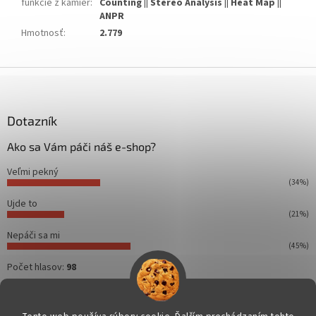
funkcie z kamier
:
Counting || Stereo Analysis || Heat Map ||
ANPR
Hmotnosť
:
2.779
Z
á
p
ä
Dotazník
t
Ako sa Vám páči náš e-shop?
i
e
Veľmi pekný
(34%)
Ujde to
(21%)
Nepáči sa mi
(45%)
Počet hlasov:
98