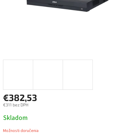
€382,53
€311 bez DPH
Jednotková
Skladom
cena:
Možnosti doručenia