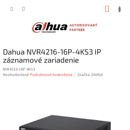
Prejsť
NÁKUP
na
obsah
KOŠÍK
Dahua NVR4216-16P-4KS3 IP
záznamové zariadenie
NVR4216-16P-4KS3
Priemerné
Neohodnotené
Podrobnosti hodnotenia
Značka:
DAHUA
hodnotenie
produktu
je
0,0
z
5
hviezdičiek.