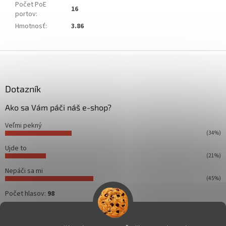
Počet PoE
16
portov
:
Hmotnosť
:
3.86
Z
á
p
ä
Dotazník
t
Ako sa Vám páči náš e-shop?
i
e
Veľmi pekný
(34%)
Ujde to
(21%)
Nepáči sa mi
(45%)
Počet hlasov:
98