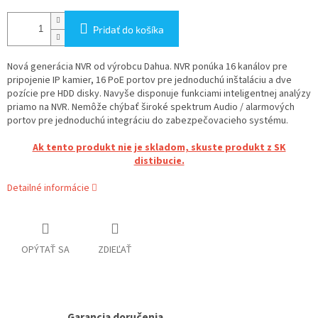
Pridať do košíka
Nová generácia NVR od výrobcu Dahua. NVR ponúka 16 kanálov pre
pripojenie IP kamier, 16 PoE portov pre jednoduchú inštaláciu a dve
pozície pre HDD disky. Navyše disponuje funkciami inteligentnej analýzy
priamo na NVR. Nemôže chýbať široké spektrum Audio / alarmových
portov pre jednoduchú integráciu do zabezpečovacieho systému.
Ak tento produkt nie je skladom, skuste produkt z SK
distibucie.
Detailné informácie
OPÝTAŤ SA
ZDIEĽAŤ
Garancia doručenia