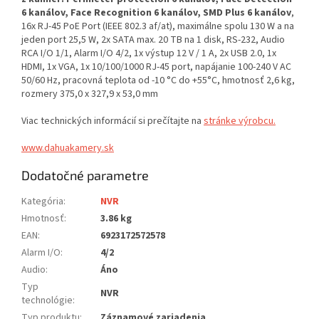
6 kanálov, Face Recognition 6 kanálov, SMD Plus 6 kanálov
,
16x RJ-45 PoE Port (IEEE 802.3 af/at), maximálne spolu 130 W a na
jeden port 25,5 W, 2x SATA max. 20 TB na 1 disk, RS-232, Audio
RCA I/O 1/1, Alarm I/O 4/2, 1x výstup 12 V / 1 A, 2x USB 2.0, 1x
HDMI, 1x VGA, 1x 10/100/1000 RJ-45 port, napájanie 100-240 V AC
50/60 Hz, pracovná teplota od -10 °C do +55°C, hmotnosť 2,6 kg,
rozmery 375,0 x 327,9 x 53,0 mm
Viac technických informácií si prečítajte na
stránke výrobcu.
www.dahuakamery.sk
Dodatočné parametre
Kategória
:
NVR
Hmotnosť
:
3.86 kg
EAN
:
6923172572578
Alarm I/O
:
4/2
Audio
:
Áno
Typ
NVR
technológie
:
Typ produktu
:
Záznamové zariadenia