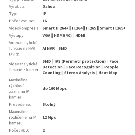
Výrobca
:
Dahua
Typ
:
IP
Počet vstupov
:
16
Videokompresia
:
Smart H.264+ || H.264 || H.265 || Smart H.265+
Výstupy
:
VGA || HDMI(4K) || HDMI
Videoanalytické
funkcie na NVR
AI NVR || SMD
(XVR)
:
SMD || IVS (Perimetr protection) || Face
Videoanalytické
Detection || Face Recognition || People
funkcie z kamier
:
Counting || Stereo Analysis || Heat Map
Maximálna
rýchlosť
do 160 Mbps
záznamu IP
kamier
:
Prevedenie
:
Stolný
Maximálne
rozlíšenie na IP
12 Mpx
kameru
:
Počet HDD
:
2