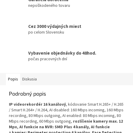
nepoškodeného tovaru
Cez 3000 výdajných miest
po celom Slovensku
Vybavenie objednávky do 48hod.
počas pracovných dní
Popis
Diskusia
Podrobný popis
IP videorekordér 16 kanálový
, kódovanie Smart H.265+ / H.265
/ Smart H.264+ / H.264, AI disabled: 160 Mbps incoming, 160 Mbps
recording, 80 Mbps outgoing, AI enabled: 80 Mbps incoming, 80
Mbps recording, 60 Mbps outgoing,
rozlíšenie kamery max. 12
Mpx, AI funkcie na NVR: SMD Plus 4 kanály, AI funkcie
z kamier: Perimeter protection 6 kanálov, Face Detection