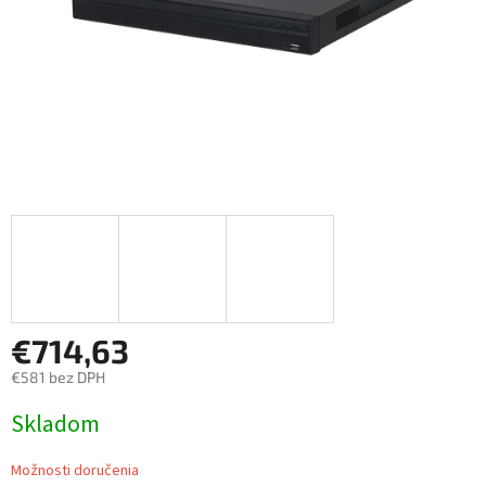
€714,63
€581 bez DPH
Jednotková
Skladom
cena:
Možnosti doručenia