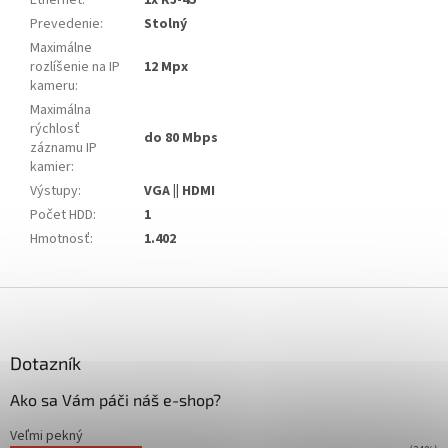
Ethernet
:
1x RJ-45
Prevedenie
:
Stolný
Maximálne
rozlíšenie na IP
12 Mpx
kameru
:
Maximálna
rýchlosť
do 80 Mbps
záznamu IP
kamier
:
Výstupy
:
VGA || HDMI
Počet HDD
:
1
Hmotnosť
:
1.402
Z
á
p
ä
Dotazník
t
Ako sa Vám páči náš e-shop?
i
e
Veľmi pekný