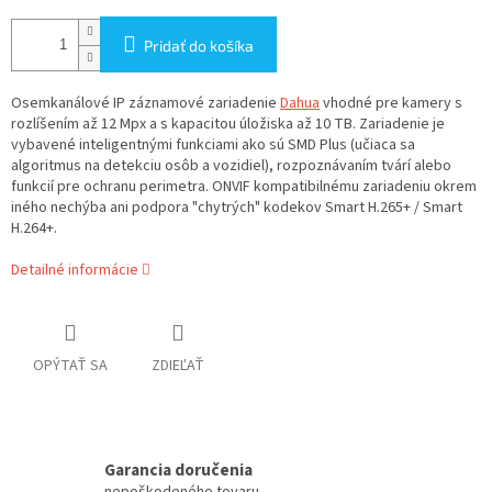
Pridať do košíka
Osemkanálové IP záznamové zariadenie
Dahua
vhodné pre kamery s
rozlíšením až 12 Mpx a s kapacitou úložiska až 10 TB. Zariadenie je
vybavené inteligentnými funkciami ako sú SMD Plus (učiaca sa
algoritmus na detekciu osôb a vozidiel), rozpoznávaním tvárí alebo
funkcií pre ochranu perimetra. ONVIF kompatibilnému zariadeniu okrem
iného nechýba ani podpora "chytrých" kodekov Smart H.265+ / Smart
H.264+.
Detailné informácie
OPÝTAŤ SA
ZDIEĽAŤ
Garancia doručenia
nepoškodeného tovaru