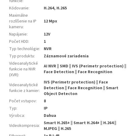
funkcie
:
Kódovanie
:
H.264, H.265
Maximálne
rozlíšenie na IP
12 Mpx
kameru
:
Napájanie
:
12V
Počet HDD
:
1
Typ technológie
:
NVR
Typ produktu
:
Záznamové zariadenia
Videoanalytické
AI NVR || SMD || IVS (Perimetr protection) ||
funkcie na NVR
Face Detection || Face Recognition
(XVR)
:
IVS (Perimetr protection) || Face
Videoanalytické
Detection || Face Recognition || Smart
funkcie z kamier
:
Object Detecton
Počet vstupov
:
8
Typ
:
IP
Výrobca
:
Dahua
Smart H.265+ || Smart H.264+ || H.264 ||
Videokompresia
:
MJPEG || H.265