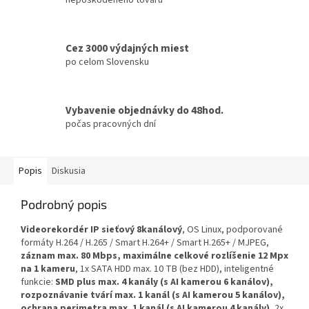
Cez 3000 výdajných miest
po celom Slovensku
Vybavenie objednávky do 48hod.
počas pracovných dní
Popis
Diskusia
Podrobný popis
Videorekordér IP sieťový 8kanálový
, OS Linux, podporované
formáty H.264 / H.265 / Smart H.264+ / Smart H.265+ / MJPEG,
záznam max. 80 Mbps, maximálne celkové rozlíšenie 12 Mpx
na 1 kameru
, 1x SATA HDD max. 10 TB (bez HDD), inteligentné
funkcie:
SMD plus max. 4 kanály (s AI kamerou 6 kanálov),
rozpoznávanie tvárí max. 1 kanál (s AI kamerou 5 kanálov),
ochrana perimetra max. 1 kanál (s AI kamerou 4 kanály)
, 2x