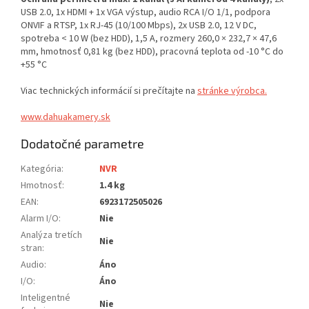
USB 2.0, 1x HDMI + 1x VGA výstup, audio RCA I/O 1/1, podpora
ONVIF a RTSP, 1x RJ-45 (10/100 Mbps), 2x USB 2.0, 12 V DC,
spotreba < 10 W (bez HDD), 1,5 A, rozmery 260,0 × 232,7 × 47,6
mm, hmotnosť 0,81 kg (bez HDD), pracovná teplota od -10 °C do
+55 °C
Viac technických informácií si prečítajte na
stránke výrobca.
www.dahuakamery.sk
Dodatočné parametre
Kategória
:
NVR
Hmotnosť
:
1.4 kg
EAN
:
6923172505026
Alarm I/O
:
Nie
Analýza tretích
Nie
stran
:
Audio
:
Áno
I/O
:
Áno
Inteligentné
Nie