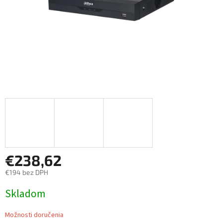
€238,62
€194 bez DPH
Jednotková
Skladom
cena:
Možnosti doručenia