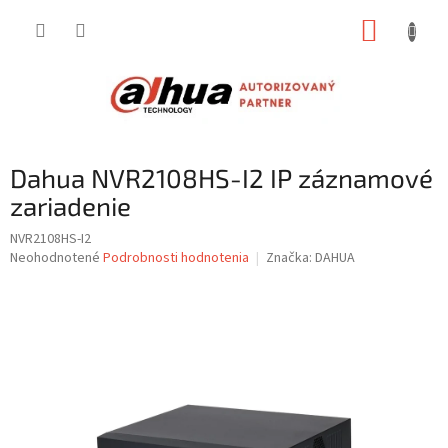
Prejsť
NÁKUP
na
obsah
KOŠÍK
Dahua NVR2108HS-I2 IP záznamové
zariadenie
NVR2108HS-I2
Priemerné
Neohodnotené
Podrobnosti hodnotenia
Značka:
DAHUA
hodnotenie
produktu
je
0,0
z
5
hviezdičiek.