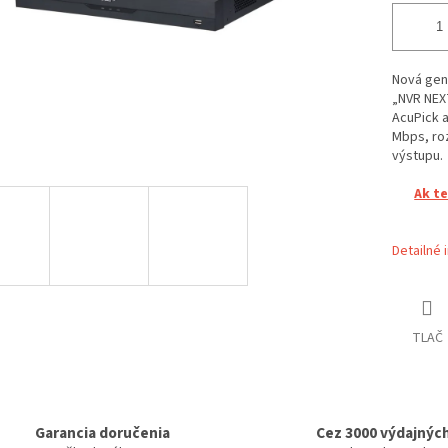
Nová gen
„NVR NEXT
AcuPick a
Mbps, roz
výstupu.
Ak t
Detailné 
TLAČ
Garancia doručenia
Cez 3000 výdajnýc