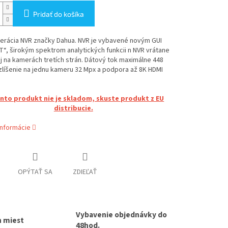
Pridať do košíka
erácia NVR značky Dahua. NVR je vybavené novým GUI
“, širokým spektrom analytických funkcii n NVR vrátane
j na kamerách tretích strán. Dátový tok maximálne 448
líšenie na jednu kameru 32 Mpx a podpora až 8K HDMI
ento produkt nie je skladom, skuste produkt z EU
distribucie.
informácie
OPÝTAŤ SA
ZDIEĽAŤ
Vybavenie objednávky do
h miest
48hod.