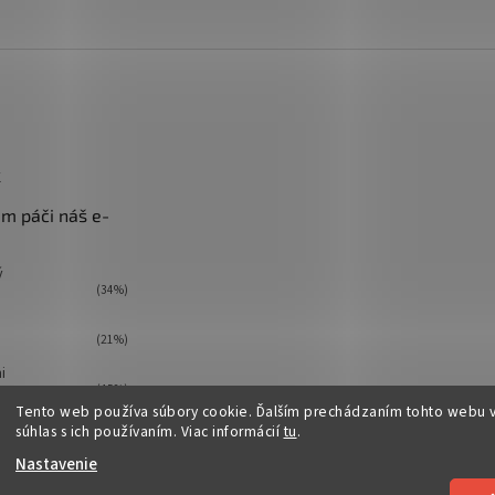
k
m páči náš e-
ý
(34%)
(21%)
i
(45%)
Tento web používa súbory cookie. Ďalším prechádzaním tohto webu v
ov:
98
súhlas s ich používaním. Viac informácií
tu
.
Nastavenie
é.