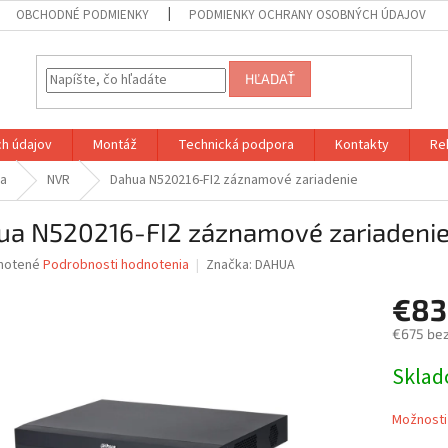
OBCHODNÉ PODMIENKY
PODMIENKY OCHRANY OSOBNÝCH ÚDAJOV
HĽADAŤ
h údajov
Montáž
Technická podpora
Kontakty
Re
ia
NVR
Dahua N520216-FI2 záznamové zariadenie
ua N520216-FI2 záznamové zariadeni
né
notené
Podrobnosti hodnotenia
Značka:
DAHUA
nie
€83
u
€675 be
Jednotk
Skla
cena:
iek.
Možnosti