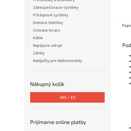
Prevodníky a extendéry
Zabezpečovacie systémy
Prístupové systémy
Domáce telefóny
Popi
Ochrana tovaru
Káble
Pod
Napájacie zdroje
Zámky
Nabíjačky pre elektromobily
Nákupný košík
0
KS /
€0
Prijímame online platby