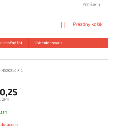
Prihlásenie
NÁKUPNÝ
Prázdny košík
KOŠÍK
klamačný list
Vrátenie tovaru
e
N520216-FI2
0,25
z DPH
ová
dom
 doručenia