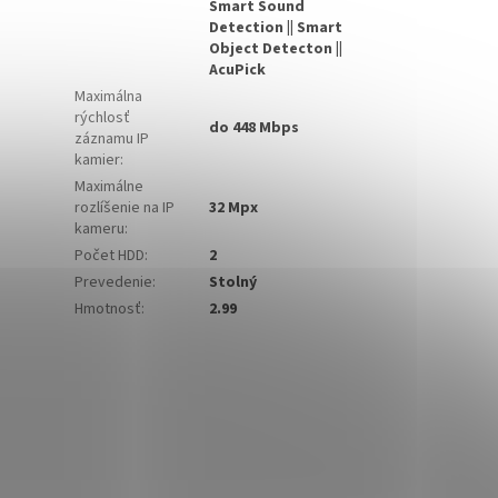
Smart Sound
Detection || Smart
Object Detecton ||
AcuPick
Maximálna
rýchlosť
do 448 Mbps
záznamu IP
kamier
:
Maximálne
rozlíšenie na IP
32 Mpx
kameru
:
Počet HDD
:
2
Prevedenie
:
Stolný
Hmotnosť
:
2.99