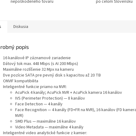
nepoškodeného tovaru
po celom Slovensku
s
Diskusia
robný popis
16 kanálové IP záznamové zariadenie
Dátový tok max. 448 Mbps (s AI 200 Mbps)
Maximálne rozlíšenie 32 Mpx na kameru
Dve pozície SATA pre pevný disk s kapacitou až 20 TB
ONVIF kompatibilita
Inteligentné funkcie priamo na NVR:
AcuPick 4 kanály; AcuPick NVR + AcuPick kamera 16 kanálov
IVS (Perimeter Protection) — 8 kanálov
Face Detection — 4 kanály
Face Recognition — 4 kanály (FD+FR na NVR), 16 kanálov (FD kamera
NVR)
SMD Plus — maximálne 16 kanálov
Video Metadata — maximálne 4 kanály
Inteligentné video analytické funkcie z kamier: