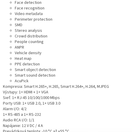
Face detection
Face recognition
Video metadata
Perimeter protection
SMD
Stereo analysis
Crowd distribution
People counting
ANPR
Vehicle density
Heat map
PPE detection
Smart object detection
Smart sound detection
AcuPick
Kompresia: Smart H.265+, H.265, Smart H.264+, H.264, MJPEG
Výstupy: 1× HDMI + 1× VGA
Sieť: 1× RJ-45 10/100/1000 Mbps
Porty USB: 1× USB 2.0, 1× USB 3.0
Alarm I/O: 4/2
1× RS-485 a 1× RS-232
Audio RCA I/O: 1/1
Napájanie: 12 V DC / 4 A
Prevádzková teplota: -10 °C až +55 °C