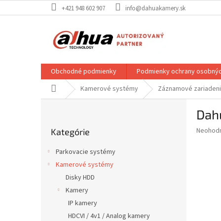
Prejsť
+421 948 602 907
info@dahuakamery.sk
na
obsah
Obchodné podmienky
Podmienky ochrany osobnýc
Domov
Kamerové systémy
Záznamové zariaden
B
Dah
o
Preskočiť
č
Priemer
Neohod
Kategórie
kategórie
n
hodnote
ý
produkt
Parkovacie systémy
p
je
Kamerové systémy
0,0
a
z
Disky HDD
n
5
e
Kamery
hviezdič
l
IP kamery
HDCVI / 4v1 / Analog kamery