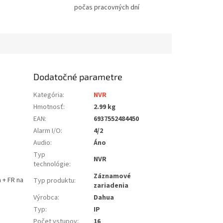
počas pracovných dní
Dodatočné parametre
Kategória
:
NVR
Hmotnosť
:
2.99 kg
EAN
:
6937552484450
Alarm I/O
:
4/2
Audio
:
Áno
Typ
NVR
technológie
:
Záznamové
 + FR na
Typ produktu
:
zariadenia
Výrobca
:
Dahua
Typ
:
IP
Počet vstupov
:
16