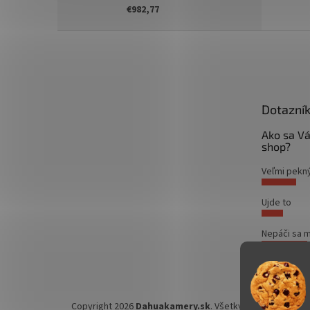
€982,77
Z
á
p
ä
t
Dotazní
i
e
Ako sa Vá
shop?
Veľmi pekn
Ujde to
Nepáči sa m
Počet hlas
Copyright 2026
Dahuakamery.sk
. Všetky práva vyhraden