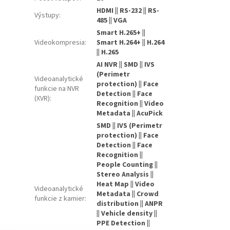
HDMI || RS-232 || RS-
Výstupy
:
485 || VGA
Smart H.265+ ||
Videokompresia
:
Smart H.264+ || H.264
|| H.265
AI NVR || SMD || IVS
(Perimetr
Videoanalytické
protection) || Face
funkcie na NVR
Detection || Face
(XVR)
:
Recognition || Video
Metadata || AcuPick
SMD || IVS (Perimetr
protection) || Face
Detection || Face
Recognition ||
People Counting ||
Stereo Analysis ||
Heat Map || Video
Videoanalytické
Metadata || Crowd
funkcie z kamier
:
distribution || ANPR
|| Vehicle density ||
PPE Detection ||