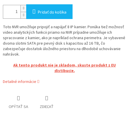
Pridať do košíka
Toto NVR umožňuje pripojiť a napájať 8 IP kamier. Ponúka tiež možnosť
video analytických funkcii priamo na NVR prípadne umožňuje ich
spracovanie z kamier, ako je napríklad ochrana perimetra. Je vybavené
dvoma slotmi SATA pre pevný disk s kapacitou až 16 TB, čo
zabezpečuje dostatok úložného priestoru na dlhodobé uchovávanie
nahrávok.
Ak tento produkt nie je skladom, skuste produkt z EU
distibucie.
Detailné informácie
OPÝTAŤ SA
ZDIEĽAŤ