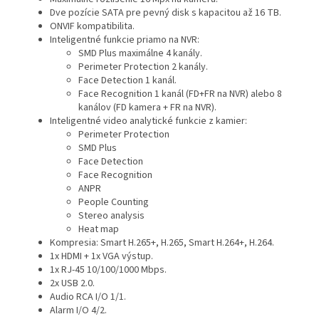
Dve pozície SATA pre pevný disk s kapacitou až 16 TB.
ONVIF kompatibilita.
Inteligentné funkcie priamo na NVR:
SMD Plus maximálne 4 kanály.
Perimeter Protection 2 kanály.
Face Detection 1 kanál.
Face Recognition 1 kanál (FD+FR na NVR) alebo 8
kanálov (FD kamera + FR na NVR).
Inteligentné video analytické funkcie z kamier:
Perimeter Protection
SMD Plus
Face Detection
Face Recognition
ANPR
People Counting
Stereo analysis
Heat map
Kompresia: Smart H.265+, H.265, Smart H.264+, H.264.
1x HDMI + 1x VGA výstup.
1x RJ-45 10/100/1000 Mbps.
2x USB 2.0.
Audio RCA I/O 1/1.
Alarm I/O 4/2.