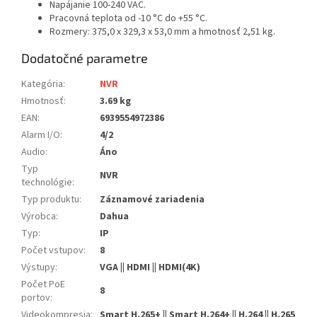
Napájanie 100-240 VAC.
Pracovná teplota od -10 °C do +55 °C.
Rozmery: 375,0 x 329,3 x 53,0 mm a hmotnosť 2,51 kg.
Dodatočné parametre
Kategória
:
NVR
Hmotnosť
:
3.69 kg
EAN
:
6939554972386
Alarm I/O
:
4/2
Audio
:
Áno
Typ
NVR
technológie
:
Typ produktu
:
Záznamové zariadenia
Výrobca
:
Dahua
Typ
:
IP
Počet vstupov
:
8
Výstupy
:
VGA || HDMI || HDMI(4K)
Počet PoE
8
portov
:
Videokompresia
:
Smart H.265+ || Smart H.264+ || H.264 || H.265