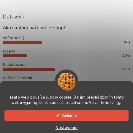
á
p
ä
Dotazník
t
Ako sa Vám páči náš e-shop?
i
e
Veľmi pekný
(34%)
Ujde to
(21%)
Nepáči sa mi
(45%)
Počet hlasov:
98
Tento web používa súbory cookie. Ďalším prechádzaním tohto
webu vyjadrujete súhlas s ich používaním. Viac informácií
tu
.
Vytvoril Shoptet
Súhlasím
Copyright 2026
Dahuakamery.sk
. Všetky práva vyhradené.
Nastavenie