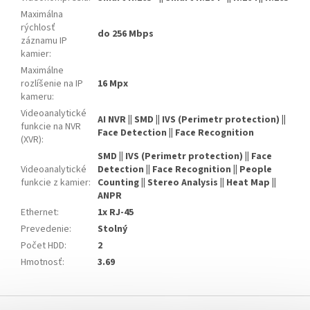
Maximálna
rýchlosť
do 256 Mbps
záznamu IP
kamier
:
Maximálne
rozlíšenie na IP
16 Mpx
kameru
:
Videoanalytické
AI NVR || SMD || IVS (Perimetr protection) ||
funkcie na NVR
Face Detection || Face Recognition
(XVR)
:
SMD || IVS (Perimetr protection) || Face
Videoanalytické
Detection || Face Recognition || People
funkcie z kamier
:
Counting || Stereo Analysis || Heat Map ||
ANPR
Ethernet
:
1x RJ-45
Prevedenie
:
Stolný
Počet HDD
:
2
Hmotnosť
:
3.69
Z