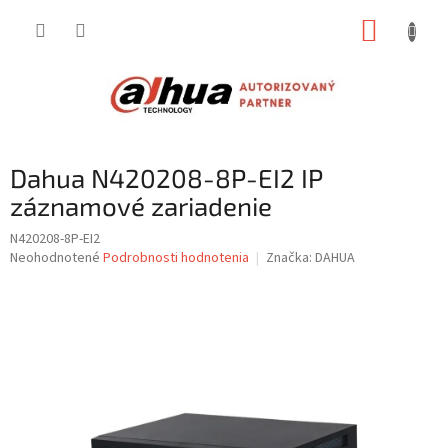
Prejsť
NÁKUP
na
obsah
KOŠÍK
Dahua N420208-8P-EI2 IP
záznamové zariadenie
N420208-8P-EI2
Priemerné
Neohodnotené
Podrobnosti hodnotenia
Značka:
DAHUA
hodnotenie
produktu
je
0,0
z
5
hviezdičiek.