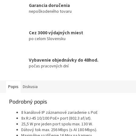
Garancia doručenia
nepoškodeného tovaru
Cez 3000 výdajných miest
po celom Slovensku
Vybavenie objednávky do 48hod.
počas pracovných dní
Popis
Diskusia
Podrobný popis
8 kanálové IP záznamové zariadenie s PoE
8x RJ-45 10/100 PoE+ port (802.3 af/at).
25,5 W pre jeden port spolu max. 130 W.
Dátový tok max. 256 Mbps (s AI 180 Mbps).
Maximálne rozlíšenie 16 Mpx na kameru.