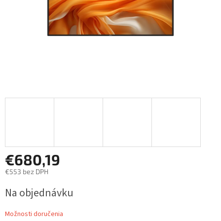
€680,19
€553 bez DPH
Jednotková
Na objednávku
cena:
Možnosti doručenia