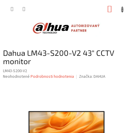
Prejsť
NÁKUP
na
obsah
KOŠÍK
Dahua LM43-S200-V2 43" CCTV
monitor
LM43-S200-V2
Priemerné
Neohodnotené
Podrobnosti hodnotenia
Značka:
DAHUA
hodnotenie
produktu
je
0,0
z
5
hviezdičiek.