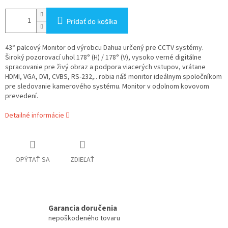
Pridať do košíka
43“ palcový Monitor od výrobcu Dahua určený pre CCTV systémy.
Široký pozorovací uhol 178° (H) / 178° (V), vysoko verné digitálne
spracovanie pre živý obraz a podpora viacerých vstupov, vrátane
HDMI, VGA, DVI, CVBS, RS-232,.. robia náš monitor ideálnym spoločníkom
pre sledovanie kamerového systému. Monitor v odolnom kovovom
prevedení.
Detailné informácie
OPÝTAŤ SA
ZDIEĽAŤ
Garancia doručenia
nepoškodeného tovaru