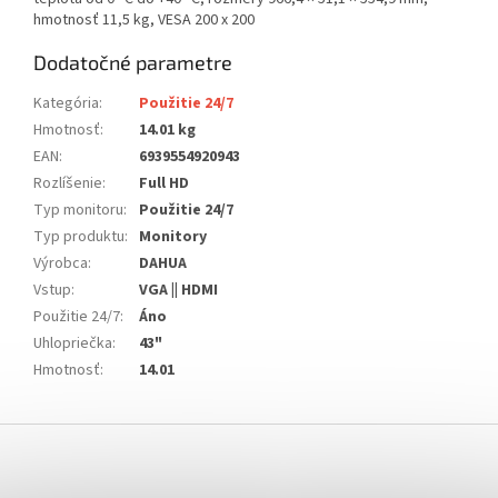
hmotnosť 11,5 kg, VESA 200 x 200
Dodatočné parametre
Kategória
:
Použitie 24/7
Hmotnosť
:
14.01 kg
EAN
:
6939554920943
Rozlíšenie
:
Full HD
Typ monitoru
:
Použitie 24/7
Typ produktu
:
Monitory
Výrobca
:
DAHUA
Vstup
:
VGA || HDMI
Použitie 24/7
:
Áno
Uhlopriečka
:
43"
Hmotnosť
:
14.01
Z
á
p