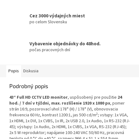
Cez 3000 výdajných miest
po celom Slovensku
Vybavenie objednávky do 48hod.
počas pracovných dní
Popis
Diskusia
Podrobný popis
43“ Full HD CCTV LED monitor
, uspôsobený pre použitie
24
hod. / 7 dní v týždni, max. rozlíšenie 1920 x 1080 px
, pomer
strán 16:9, pozorovací uhol 178° (H) / 178° (V), obnovovacia
2
frekvencia 60 Hz, kontrast 1200:1, jas 500 cd/m
; vstupy: 1x VGA,
1x HDMI, 1x DVI, 1x CVBS, 1x IR, 2x USB 2.0, 1x Audio, 1x RS-232 (RJ-
45); výstupy: 1x Audio, 2x HDMI, 1x CVBS, 1x VGA, RS-232 (RJ-45);
2x 5 W reproduktor; napájanie 100-240 VAC 50/60 Hz, pracovná
teplota od 0 °C do +40 °C, rozmery 966,4 × 51,1 × 554,9 mm,