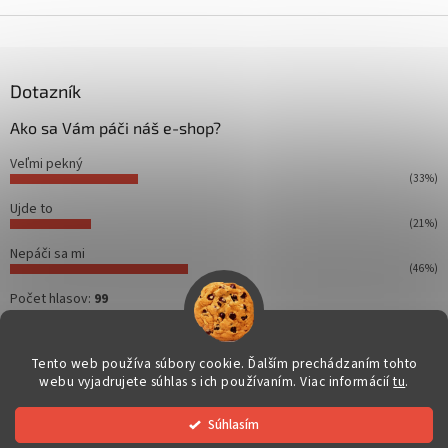
Z
á
p
ä
Dotazník
t
Ako sa Vám páči náš e-shop?
i
e
Veľmi pekný
(33%)
Ujde to
(21%)
Nepáči sa mi
(46%)
Počet hlasov:
99
Tento web používa súbory cookie. Ďalším prechádzaním tohto
webu vyjadrujete súhlas s ich používaním. Viac informácií
tu
.
Vytvoril Shoptet
Súhlasím