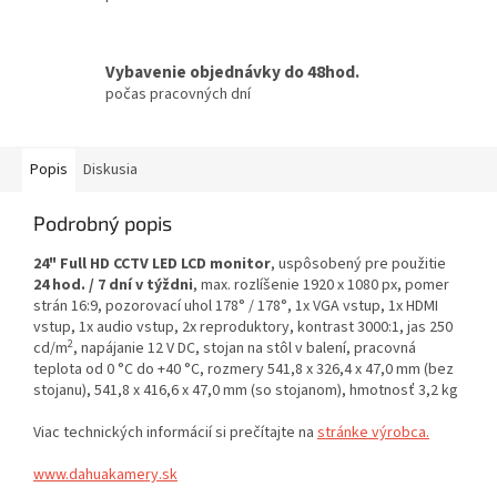
Vybavenie objednávky do 48hod.
počas pracovných dní
Popis
Diskusia
Podrobný popis
24" Full HD CCTV LED LCD monitor
, uspôsobený pre použitie
24 hod. / 7 dní v týždni
, max. rozlíšenie 1920 x 1080 px, pomer
strán 16:9, pozorovací uhol 178° / 178°, 1x VGA vstup, 1x HDMI
vstup, 1x audio vstup, 2x reproduktory, kontrast 3000:1, jas 250
2
cd/m
, napájanie 12 V DC, stojan na stôl v balení, pracovná
teplota od 0 °C do +40 °C, rozmery 541,8 x 326,4 x 47,0 mm (bez
stojanu), 541,8 x 416,6 x 47,0 mm (so stojanom), hmotnosť 3,2 kg
Viac technických informácií si prečítajte na
stránke výrobca.
www.dahuakamery.sk