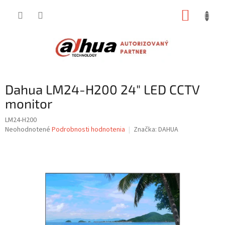
Prejsť
NÁKUP
na
obsah
KOŠÍK
Dahua LM24-H200 24" LED CCTV
monitor
LM24-H200
Priemerné
Neohodnotené
Podrobnosti hodnotenia
Značka:
DAHUA
hodnotenie
produktu
je
0,0
z
5
hviezdičiek.