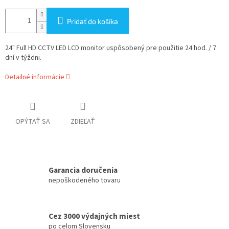
Pridať do košíka
24" Full HD CCTV LED LCD monitor uspôsobený pre použitie 24 hod. / 7
dní v týždni.
Detailné informácie
OPÝTAŤ SA
ZDIEĽAŤ
Garancia doručenia
nepoškodeného tovaru
Cez 3000 výdajných miest
po celom Slovensku