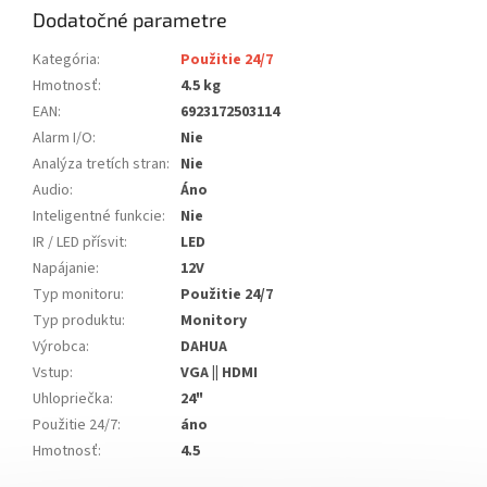
Dodatočné parametre
Kategória
:
Použitie 24/7
Hmotnosť
:
4.5 kg
EAN
:
6923172503114
Alarm I/O
:
Nie
Analýza tretích stran
:
Nie
Audio
:
Áno
Inteligentné funkcie
:
Nie
IR / LED přísvit
:
LED
Napájanie
:
12V
Typ monitoru
:
Použitie 24/7
Typ produktu
:
Monitory
Výrobca
:
DAHUA
Vstup
:
VGA || HDMI
Uhlopriečka
:
24"
Použitie 24/7
:
áno
Hmotnosť
:
4.5