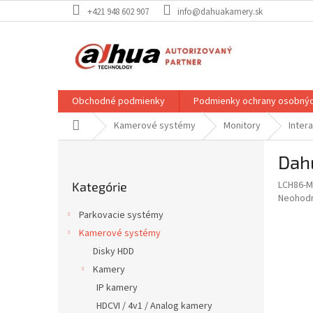
Prejsť
+421 948 602 907
info@dahuakamery.sk
na
obsah
Obchodné podmienky
Podmienky ochrany osobnýc
Domov
Kamerové systémy
Monitory
Inter
B
Dah
o
Preskočiť
č
LCH86-M
Kategórie
kategórie
n
Priemer
Neohod
ý
hodnote
Parkovacie systémy
p
produkt
Kamerové systémy
je
a
0,0
Disky HDD
n
z
e
Kamery
5
l
IP kamery
hviezdič
HDCVI / 4v1 / Analog kamery