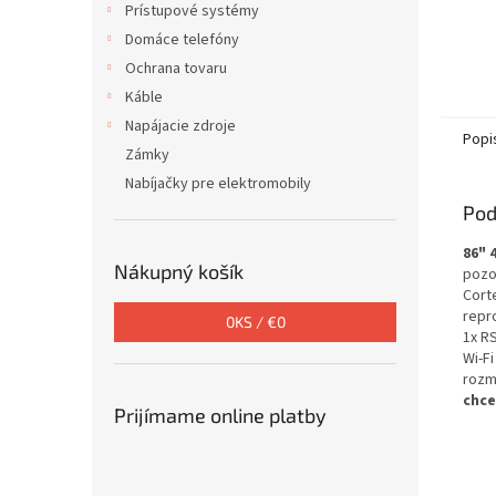
Prístupové systémy
Domáce telefóny
Ochrana tovaru
Káble
Napájacie zdroje
Popi
Zámky
Nabíjačky pre elektromobily
Pod
86" 
Nákupný košík
pozo
Cort
repro
0
KS /
€0
1x RS
Wi-Fi
rozm
chce
Prijímame online platby