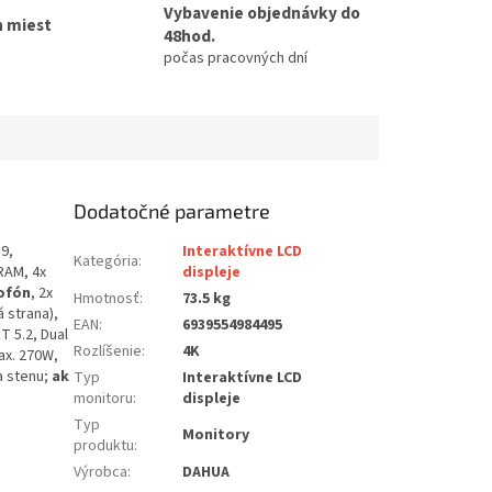
Vybavenie objednávky do
h miest
48hod.
počas pracovných dní
Dodatočné parametre
:9,
Interaktívne LCD
Kategória
:
 RAM, 4x
displeje
ofón
, 2x
Hmotnosť
:
73.5 kg
á strana),
EAN
:
6939554984495
T 5.2, Dual
Rozlíšenie
:
4K
ax. 270W,
a stenu;
ak
Typ
Interaktívne LCD
monitoru
:
displeje
Typ
Monitory
produktu
:
Výrobca
:
DAHUA