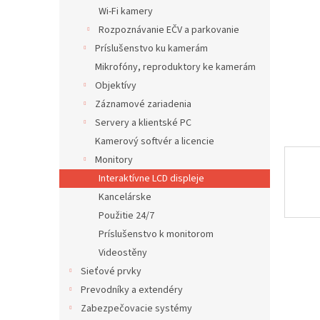
Wi-Fi kamery
Rozpoznávanie EČV a parkovanie
Príslušenstvo ku kamerám
Mikrofóny, reproduktory ke kamerám
Objektívy
Záznamové zariadenia
Servery a klientské PC
Kamerový softvér a licencie
Monitory
Interaktívne LCD displeje
Kancelárske
Použitie 24/7
Príslušenstvo k monitorom
Videostěny
Sieťové prvky
Prevodníky a extendéry
Zabezpečovacie systémy