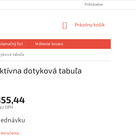
Prihlásenie
NÁKUPNÝ
Prázdny košík
KOŠÍK
klamačný list
Vrátenie tovaru
tyková tabuľa
ktívna dotyková tabuľa
355,44
bez DPH
ová
jednávku
 doručenia