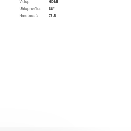
Vstup
:
HDMI
Uhlopriečka
:
86"
Hmotnosť
:
73.5