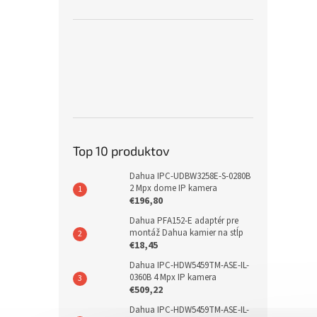
Top 10 produktov
Dahua IPC-UDBW3258E-S-0280B
2 Mpx dome IP kamera
€196,80
Dahua PFA152-E adaptér pre
montáž Dahua kamier na stĺp
€18,45
Dahua IPC-HDW5459TM-ASE-IL-
0360B 4 Mpx IP kamera
€509,22
Dahua IPC-HDW5459TM-ASE-IL-