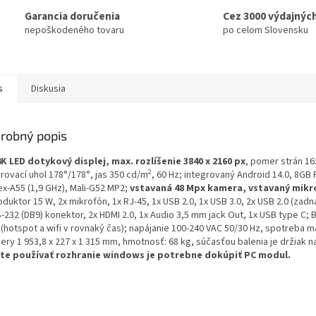
Garancia doručenia
Cez 3000 výdajnýc
nepoškodeného tovaru
po celom Slovensku
s
Diskusia
robný popis
4K LED dotykový displej, max. rozlíšenie 3840 x 2160 px
, pomer strán 16
2
rovací uhol 178°/178°, jas 350 cd/m
, 60 Hz; integrovaný Android 14.0, 8GB
ex-A55 (1,9 GHz), Mali-G52 MP2;
vstavaná 48 Mpx kamera, vstavaný mikr
duktor 15 W, 2x mikrofón, 1x RJ-45, 1x USB 2.0, 1x USB 3.0, 2x USB 2.0 (zadn
-232 (DB9) konektor, 2x HDMI 2.0, 1x Audio 3,5 mm jack Out, 1x USB type C; B
 (hotspot a wifi v rovnaký čas); napájanie 100-240 VAC 50/30 Hz, spotreba m
ery 1 953,8 x 227 x 1 315 mm, hmotnosť: 68 kg, súčasťou balenia je držiak n
te používať rozhranie windows je potrebne dokúpiť PC modul.