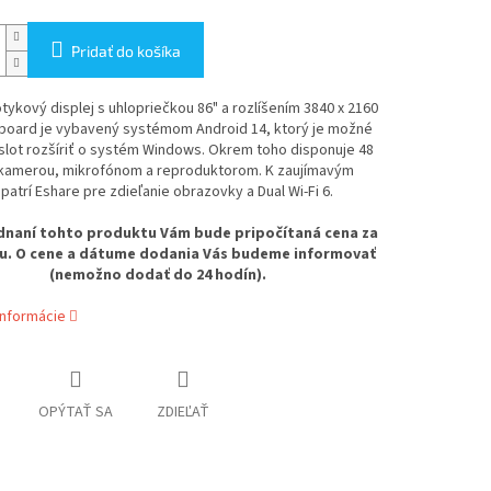
Pridať do košíka
tykový displej s uhlopriečkou 86" a rozlíšením 3840 x 2160
eboard je vybavený systémom Android 14, ktorý je možné
slot rozšíriť o systém Windows. Okrem toho disponuje 48
amerou, mikrofónom a reproduktorom. K zaujímavým
patrí Eshare pre zdieľanie obrazovky a Dual Wi-Fi 6.
ednaní tohto produktu Vám bude pripočítaná cena za
u. O cene a dátume dodania Vás budeme informovať
(nemožno dodať do 24 hodín).
informácie
OPÝTAŤ SA
ZDIEĽAŤ