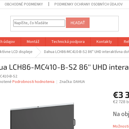
OBCHODNÉ PODMIENKY
PODMIENKY OCHRANY OSOBNÝCH ÚDAJOV
HĽADAŤ
h údajov
Montáž
Technická podpora
Kontakty
Re
aktívne LCD displeje
Dahua LCH86-MC410-B-S2 86'' UHD interaktívna do
ua LCH86-MC410-B-S2 86'' UHD intera
C410-B-S2
né
notené
Podrobnosti hodnotenia
Značka:
DAHUA
nie
€3 
u
€2 728 
Jednotk
Na ob
cena:
iek.
Možnosti