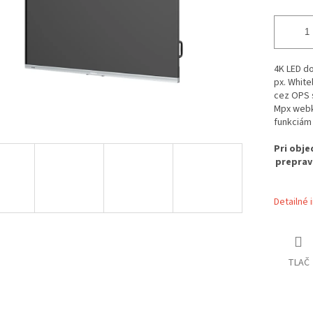
4K LED do
px. Whit
cez OPS 
Mpx webk
funkciám 
Pri obj
preprav
Detailné 
TLAČ