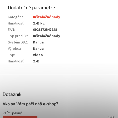
Dodatočné parametre
Kategória
:
Inštalačné sady
Hmotnosť
:
2.43 kg
EAN
:
6923172547828
Typ produktu
:
Inštalačné sady
Systém DDZ
:
Dahua
Výrobca
:
Dahua
Typ
:
Video
Hmotnosť
:
2.43
Z
á
p
ä
Dotazník
t
Ako sa Vám páči náš e-shop?
i
e
Veľmi pekný
(34%)