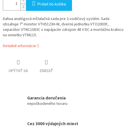
Pridať do košíka
Dahua analógová inštalačná sada pre 2-vodičový systém. Sada
obsahuje 7" monitor VTH5123H-W, dvernú jednotku VTO2003F,
separátor VTNC1003C s napájacím zdrojom 48 V DC a montážnu krabicu
na omietku VTM115.
Detailné informácie
OPÝTAŤ SA
ZDIEĽAŤ
Garancia doručenia
nepoškodeného tovaru
Cez 3000 výdajných miest