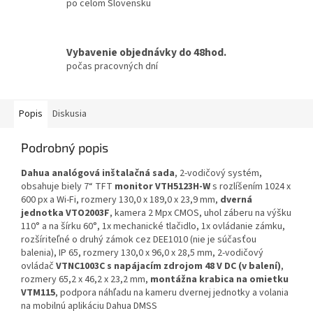
po celom Slovensku
Vybavenie objednávky do 48hod.
počas pracovných dní
Popis
Diskusia
Podrobný popis
Dahua analógová inštalačná sada
, 2-vodičový systém,
obsahuje biely 7“ TFT
monitor VTH5123H-W
s rozlíšením 1024 x
600 px a Wi-Fi, rozmery 130,0 x 189,0 x 23,9 mm,
dverná
jednotka VTO2003F
, kamera 2 Mpx CMOS, uhol záberu na výšku
110° a na šírku 60°, 1x mechanické tlačidlo, 1x ovládanie zámku,
rozšíriteľné o druhý zámok cez DEE1010 (nie je súčasťou
balenia), IP 65, rozmery 130,0 x 96,0 x 28,5 mm, 2-vodičový
ovládač
VTNC1003C s napájacím zdrojom 48 V DC (v balení)
,
rozmery 65,2 x 46,2 x 23,2 mm,
montážna krabica na omietku
VTM115
, podpora náhľadu na kameru dvernej jednotky a volania
na mobilnú aplikáciu Dahua DMSS