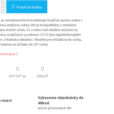
Pridať do košíka
 je zariadenie ktoré kombinuje tradičnú správu videa s
tnou analýzou videa. IVD je kompatibilný s mnohými
ami tretích strán, čo z neho robí ideálne riešenie na
áciu tradičných systémov CCTV tým najefektívnejším
z hľadiska nákladov. Vhodné pre inštaláciu do racku,
balenia sú držiaky do 19“ racku.
informácie
OPÝTAŤ SA
ZDIEĽAŤ
Vybavenie objednávky do
h miest
48hod.
počas pracovných dní