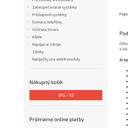
Prevodníky a extendéry
Zabezpečovacie systémy
Popi
Prístupové systémy
Domáce telefóny
Ochrana tovaru
Pod
Káble
Dahu
Napájacie zdroje
a lok
Zámky
Nabíjačky pre elektromobily
AI A
Nákupný košík
0
KS /
€0
Prijímame online platby