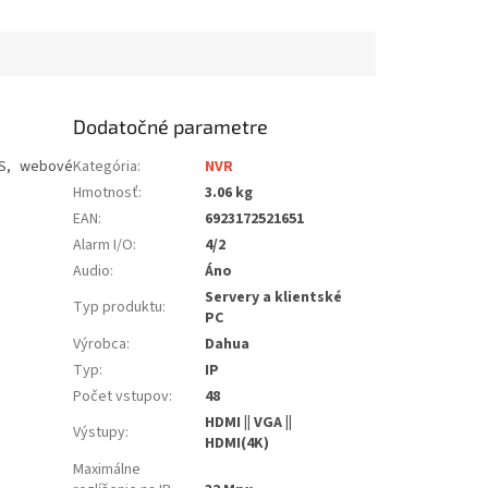
Dodatočné parametre
OS, webové
Kategória
:
NVR
Hmotnosť
:
3.06 kg
EAN
:
6923172521651
Alarm I/O
:
4/2
Audio
:
Áno
Servery a klientské
Typ produktu
:
PC
Výrobca
:
Dahua
Typ
:
IP
Počet vstupov
:
48
;
HDMI || VGA ||
Výstupy
:
HDMI(4K)
Maximálne