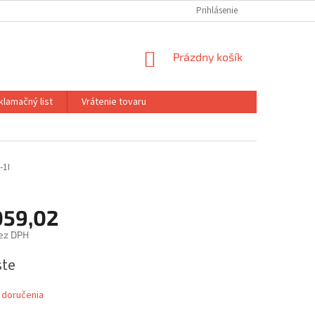
Prihlásenie
NÁKUPNÝ
Prázdny košík
KOŠÍK
klamačný list
Vrátenie tovaru
-1I
059,02
ez DPH
ová
ste
 doručenia