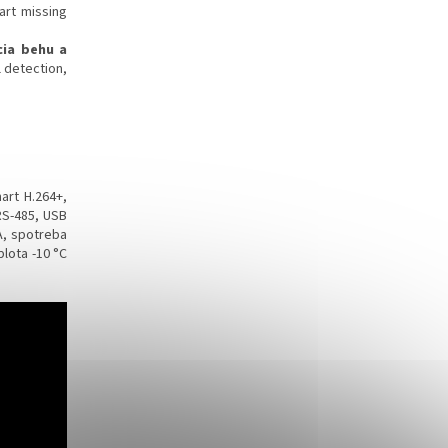
rt missing
cia behu a
l detection,
art H.264+,
 RS-485, USB
 A, spotreba
lota -10 °C