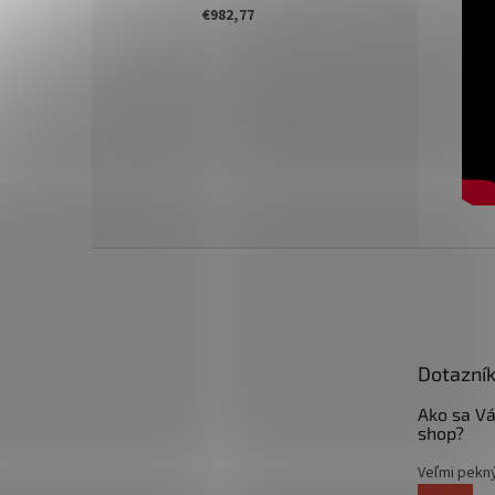
€982,77
Z
á
p
ä
t
Dotazní
i
e
Ako sa Vá
shop?
Veľmi pekn