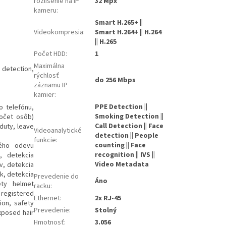
rozlíšenie na IP
32 Mpx
kameru
:
Smart H.265+ ||
Videokompresia
:
Smart H.264+ || H.264
|| H.265
Počet HDD
:
1
Maximálna
g detection,
rýchlosť
do 256 Mbps
záznamu IP
kamier
:
PPE Detection ||
o telefónu,
Smoking Detection ||
počet osôb)
Call Detection || Face
 duty, leave
Videoanalytické
detection || People
funkcie
:
counting || Face
ného odevu
recognition || IVS ||
, detekcia
Video Metadata
v, detekcia
k, detekcia
Prevedenie do
Áno
ety helmet
racku
:
 registered
Ethernet
:
2x RJ-45
ion, safety
Prevedenie
:
Stolný
xposed hair
Hmotnosť
:
3.056