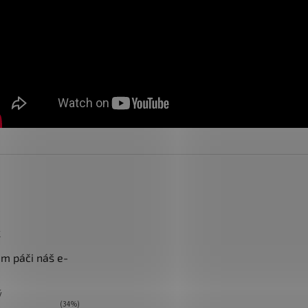
k
m páči náš e-
ý
(34%)