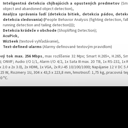
Inteligentná detekcia chýbajúcich a opustených predmetov
(Sma
object and abandoned object detection)
,
Analýza správania ľudí (detekcia bitiek, detekcia pádov, detek
detekcia sledovania) (
People Behavior Analysis (fighting detection, fal
running detection and tailing detection))));
Detekcia krádeže v obchode
(Shoplifting Detection);
AcuPick,
WizSeek
(textové vyhľadávanie),
Text-defined-alarms
(
Alarmy definované textovým pravidlom
)
vý tok max. 256 Mbps
, max rozlíšenie 32 Mpx; Smart H.265+, H.265, Sm
; ONVIF; Audio I/O 1/1, Alarm I/O 4/2, 1x Sata III max. 20 TB, 1x RS-232, 1x
x 2.0 a 2x 3.0), 2x HDMI, 1x VGA, 2x RJ-45 10/100/1000; Napájanie 12 V DC 5
 25 W, Rozmery 1U, 304 x 43,5 x 223,8 mm, hmotnosť: 1,75 kg, pracovná tep
0 °C.