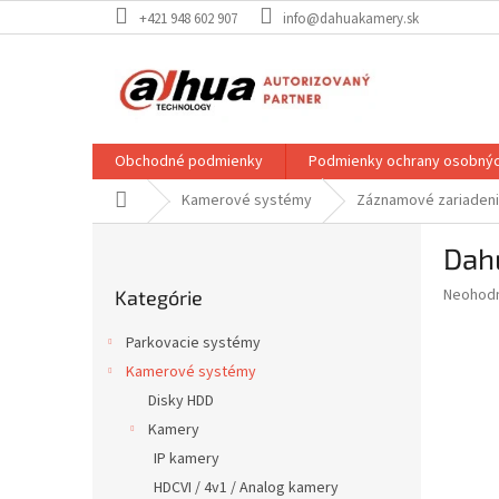
Prejsť
+421 948 602 907
info@dahuakamery.sk
na
obsah
Obchodné podmienky
Podmienky ochrany osobnýc
Domov
Kamerové systémy
Záznamové zariaden
B
Dahu
o
Preskočiť
č
Priemer
Neohod
Kategórie
kategórie
n
hodnote
ý
produkt
Parkovacie systémy
p
je
Kamerové systémy
0,0
a
z
Disky HDD
n
5
e
Kamery
hviezdič
l
IP kamery
HDCVI / 4v1 / Analog kamery