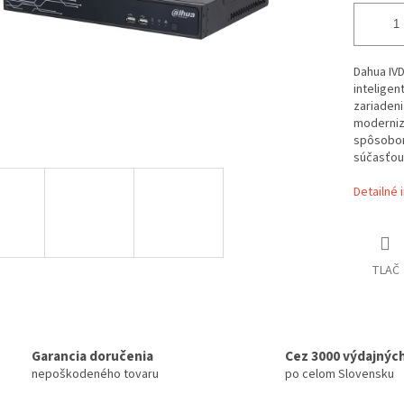
Dahua IVD
inteligen
zariadeni
moderniz
spôsobom 
súčasťou 
Detailné 
TLAČ
Garancia doručenia
Cez 3000 výdajnýc
nepoškodeného tovaru
po celom Slovensku