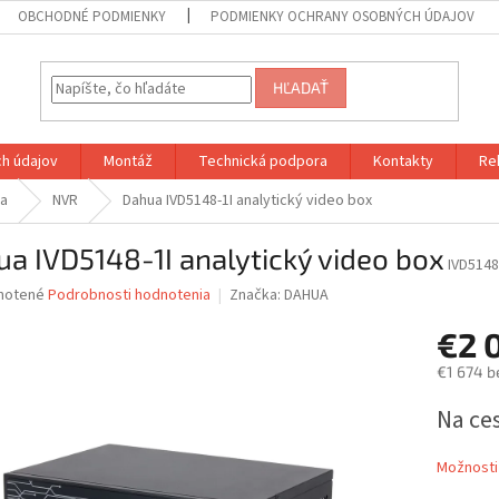
OBCHODNÉ PODMIENKY
PODMIENKY OCHRANY OSOBNÝCH ÚDAJOV
HĽADAŤ
h údajov
Montáž
Technická podpora
Kontakty
Re
ia
NVR
Dahua IVD5148-1I analytický video box
a IVD5148-1I analytický video box
IVD5148
né
notené
Podrobnosti hodnotenia
Značka:
DAHUA
nie
€2 
u
€1 674 b
Jednotk
Na ce
cena:
iek.
Možnosti