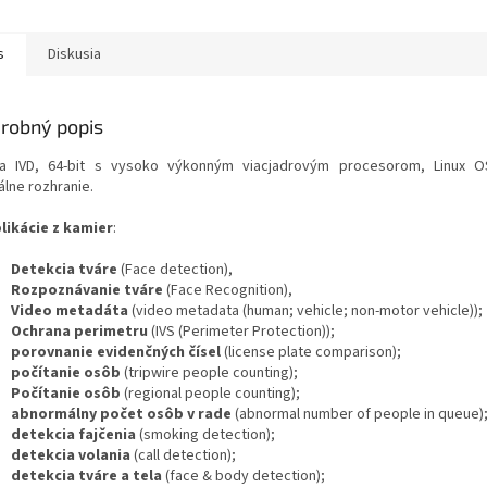
s
Diskusia
robný popis
a IVD, 64-bit s vysoko výkonným viacjadrovým procesorom, Linux 
álne rozhranie.
plikácie z kamier
:
Detekcia tváre
(Face detection),
Rozpoznávanie tváre
(Face Recognition),
Video metadáta
(video metadata (human; vehicle; non-motor vehicle));
Ochrana perimetru
(IVS (Perimeter Protection));
porovnanie evidenčných čísel
(license plate comparison);
počítanie osôb
(tripwire people counting);
Počítanie osôb
(regional people counting);
abnormálny počet osôb v rade
(abnormal number of people in queue)
detekcia fajčenia
(smoking detection);
detekcia volania
(call detection);
detekcia tváre a tela
(face & body detection);