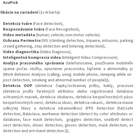
AcuPick
plikácie na zariadení
(1x AI karta):
Detekcia tváre
(Face detection),
Rozpoznávanie tváre
(Face Recognition),
Video metadáta
(human; vehicle; non-motor vehicle);
Ochrana Perimetru
(IVS (climbing detection, tripwire, intrusion, parkin
crowd gathering, stay detection and loitering detection)),
Video diagnostika
(Video Diagnosis),
Inteligentná kompresia videa
(Inteligent Video Compression);
Analýza pracovného správania
(telefonovanie, používanie mobilnéh
spanie počas služby, opustenie pracoviska, fajčenie a abnormálny 
(Work Behavior Analysis (calling, using mobile phone, sleeping while on
post detection, smoking and abnormal number of people))),
Detekcia OOP
(detekcia čiapky/ochrannej prilby, kukly, pracov
(detekcia podľa farebných atribútov alebo registrovaná databáza
ochranných masiek, detekcia okuliarov, detekcia bezpečnostných páso
bezpečnostných viest, detekcia obuvi, detekcia rukavíc, detekcia masie
odkrytej hlavy a detekcia nárameníkov) (PPE Detection (hat/saf
detection, Balaclava, workwear detection (detect by color attributes or
database, face mask detection, goggles detection, seatbelt detect
vest detection, shoes detection, gloves detection, mask detection, e
detection and arm band detection ))),