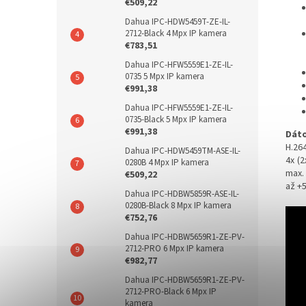
€509,22
Dahua IPC-HDW5459T-ZE-IL-
2712-Black 4 Mpx IP kamera
€783,51
Dahua IPC-HFW5559E1-ZE-IL-
0735 5 Mpx IP kamera
€991,38
Dahua IPC-HFW5559E1-ZE-IL-
0735-Black 5 Mpx IP kamera
€991,38
Dáto
H.264
Dahua IPC-HDW5459TM-ASE-IL-
4x (2
0280B 4 Mpx IP kamera
max.
€509,22
až +5
Dahua IPC-HDBW5859R-ASE-IL-
0280B-Black 8 Mpx IP kamera
€752,76
Dahua IPC-HDBW5659R1-ZE-PV-
2712-PRO 6 Mpx IP kamera
€982,77
Dahua IPC-HDBW5659R1-ZE-PV-
2712-PRO-Black 6 Mpx IP
kamera