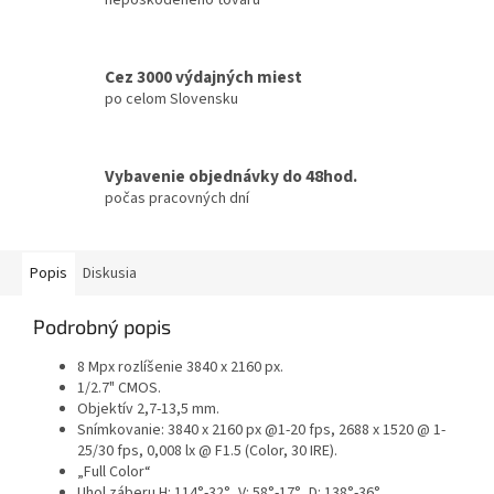
Cez 3000 výdajných miest
po celom Slovensku
Vybavenie objednávky do 48hod.
počas pracovných dní
Popis
Diskusia
Podrobný popis
8 Mpx rozlíšenie 3840 x 2160 px.
1/2.7" CMOS.
Objektív 2,7-13,5 mm.
Snímkovanie: 3840 x 2160 px @1-20 fps, 2688 x 1520 @ 1-
25/30 fps, 0,008 lx @ F1.5 (Color, 30 IRE).
„Full Color“
Uhol záberu H: 114°-32°, V: 58°-17°, D: 138°-36°.