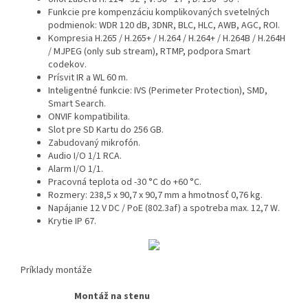
Funkcie pre kompenzáciu komplikovaných svetelných
podmienok: WDR 120 dB, 3DNR, BLC, HLC, AWB, AGC, ROI.
Kompresia H.265 / H.265+ / H.264 / H.264+ / H.264B / H.264H
/ MJPEG (only sub stream), RTMP, podpora Smart
codekov.
Prísvit IR a WL 60 m.
Inteligentné funkcie: IVS (Perimeter Protection), SMD,
Smart Search.
ONVIF kompatibilita.
Slot pre SD Kartu do 256 GB.
Zabudovaný mikrofón.
Audio I/O 1/1 RCA.
Alarm I/O 1/1.
Pracovná teplota od -30 °C do +60 °C.
Rozmery: 238,5 x 90,7 x 90,7 mm a hmotnosť 0,76 kg.
Napájanie 12 V DC / PoE (802.3af) a spotreba max. 12,7 W.
Krytie IP 67.
Príklady montáže
Montáž na stenu