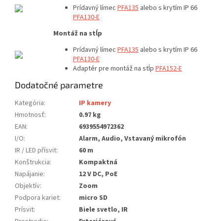
Prídavný límec
PFA135
alebo s krytím IP 66
PFA130-E
Montáž na stĺp
Prídavný límec
PFA135
alebo s krytím IP 66
PFA130-E
Adaptér pre montáž na stĺp
P
FA152-E
Dodatočné parametre
Kategória
:
IP kamery
Hmotnosť
:
0.97 kg
EAN
:
6939554972362
I/O
:
Alarm, Audio, Vstavaný mikrofón
IR / LED přísvit
:
60 m
Konštrukcia
:
Kompaktná
Napájanie
:
12 V DC, PoE
Objektív
:
Zoom
Podpora kariet
:
micro SD
Prísvit
:
Biele svetlo, IR