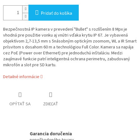
Pridať do košíka
Bezpečnostná IP kamera v prevedení "Bullet" s rozlíšením 8 Mpx je
vhodná pre použitie vonku aj vnútri vďaka krytiu IP 67. Je vybavená
objektívom 2,7-13,5 mm s 5násobným optickým zoomom, WL a IR Smart
prísvitom s dosahom 60 m a technológiou Full Color. Kamera sa napája
cez PoE (Power over Ethernet) pre jednoduchú inštaláciu. Medzi
zaujímavé funkcie patrí inteligentná ochrana perimetru, zabudovaný
mikrofón a slot pre SD kartu.
Detailné informácie
OPÝTAŤ SA
ZDIEĽAŤ
Garancia doručenia
nepoškodeného tovaru