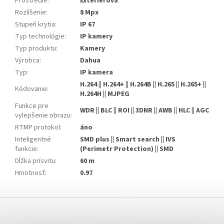
Prostredie
:
Exteriérová
Rozlíšenie
:
8 Mpx
Stupeň krytia
:
IP 67
Typ technológie
:
IP kamery
Typ produktu
:
Kamery
Výrobca
:
Dahua
Typ
:
IP kamera
H.264 || H.264+ || H.264B || H.265 || H.265+ ||
Kódovanie
:
H.264H || MJPEG
Funkce pre
WDR || BLC || ROI || 3DNR || AWB || HLC || AGC
vylepšenie obrazu
:
RTMP protokol
:
áno
Inteligentné
SMD plus || Smart search || IVS
funkcie
:
(Perimetr Protection) || SMD
Dĺžka prísvitu
:
60 m
Hmotnosť
:
0.97
Z
á