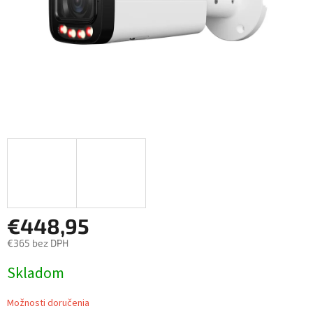
€448,95
€365 bez DPH
Jednotková
Skladom
cena:
Možnosti doručenia