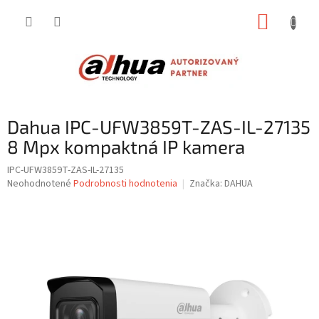
Prejsť
NÁKUP
na
obsah
KOŠÍK
Dahua IPC-UFW3859T-ZAS-IL-27135
8 Mpx kompaktná IP kamera
IPC-UFW3859T-ZAS-IL-27135
Priemerné
Neohodnotené
Podrobnosti hodnotenia
Značka:
DAHUA
hodnotenie
produktu
je
0,0
z
5
hviezdičiek.