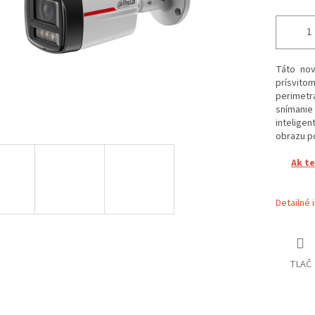
Táto nov
prísvitom
perimet
snímani
intelige
obrazu p
Ak t
Detailné 
TLAČ