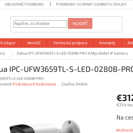
OBCHODNÉ PODMIENKY
PODMIENKY OCHRANY OSOBNÝCH ÚDAJOV
HĽADAŤ
h údajov
Montáž
Technická podpora
Kontakty
Re
ery
Dahua IPC-UFW3659TL-S-LED-0280B-PRO 6 Mpx Bullet IP kamera
ua IPC-UFW3659TL-S-LED-0280B-PRO 
3659TL-S-LED-0280B-PRO
né
notené
Podrobnosti hodnotenia
Značka:
DAHUA
nie
€31
u
€254 be
Jednotk
Na ce
cena:
iek.
Možnosti