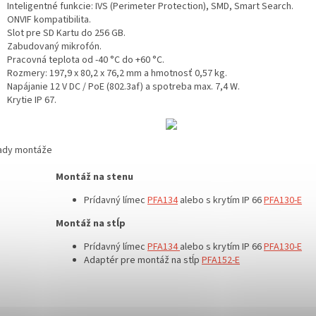
Inteligentné funkcie: IVS (Perimeter Protection), SMD, Smart Search.
ONVIF kompatibilita.
Slot pre SD Kartu do 256 GB.
Zabudovaný mikrofón.
Pracovná teplota od -40 °C do +60 °C.
Rozmery: 197,9 x 80,2 x 76,2 mm a hmotnosť 0,57 kg.
Napájanie 12 V DC / PoE (802.3af) a spotreba max. 7,4 W.
Krytie IP 67.
lady montáže
Montáž na stenu
Prídavný límec
PFA134
alebo s krytím IP 66
PFA130-E
Montáž na stĺp
Prídavný límec
PFA134
alebo s krytím IP 66
PFA130-E
Adaptér pre montáž na stĺp
P
FA152-E