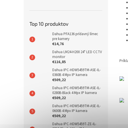
Top 10 produktov
Dahua PFA136 prídavný límec
pre kamery
€14,76
Dahua LM24-H200 24" LED CCTV
monitor
Prík
€116,85
Dahua IPC-HDW5459TM-ASE-IL-
0360B 4 Mpx IP kamera
€509,22
Dahua IPC-HDW5459TM-ASE-IL-
0280B-Black 4 Mpx IP kamera
€509,22
Dahua IPC-HDW5459TM-ASE-IL-
0600B 4 Mpx IP kamera
€509,22
Dahua IPC-HDW5459T-ZE-IL-