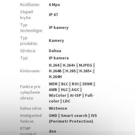
Rozlíšenie
:
6 Mpx
Stupeň
IP 67
krytia
:
Typ
IP kamery
technológie
:
Typ
Kamery
produktu
:
Výrobca
:
Dahua
Typ
:
IP kamera
H.264 || H.264+ || MJPEG ||
Kódovanie
:
H.264B || H.265 || H.265+ ||
H.264H
WDR || BLC || ROI || 3DNR ||
Funkce pre
AWB || HLC || AGC ||
vylepšenie
WizColor || AI-ISP || Full-
obrazu
:
color || LDC
Dahua séria
:
WizSense
Inteligentné
SMD || Smart search || IVS
funkcie
:
(Perimetr Protection)
RTMP
áno
protokol
: