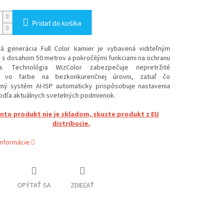
Pridať do košíka
á generácia Full Color kamier je vybavená viditeľným
 s dosahom 50 metrov a pokročilými funkciami na ochranu
ra. Technológia WizColor zabezpečuje nepretržité
e vo farbe na bezkonkurenčnej úrovni, zatiaľ čo
ntný systém AI-ISP automaticky prispôsobuje nastavenia
odľa aktuálnych svetelných podmienok.
ento produkt nie je skladom, skuste produkt z EU
distribucie.
informácie
OPÝTAŤ SA
ZDIEĽAŤ