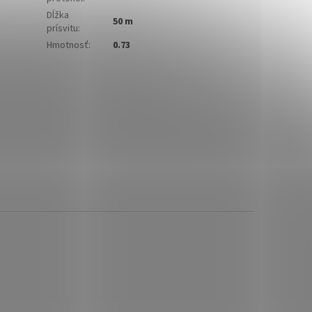
Dĺžka
50 m
prísvitu
:
Hmotnosť
:
0.73