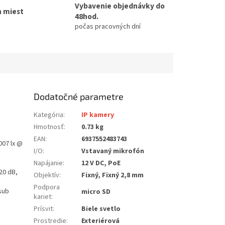
Vybavenie objednávky do
h miest
48hod.
počas pracovných dní
Dodatočné parametre
Kategória
:
IP kamery
Hmotnosť
:
0.73 kg
EAN
:
6937552483743
007 lx @
I/O
:
Vstavaný mikrofón
Napájanie
:
12 V DC, PoE
20 dB,
Objektív
:
Fixný, Fixný 2,8 mm
Podpora
 sub
micro SD
kariet
:
Prísvit
:
Biele svetlo
Prostredie
:
Exteriérová