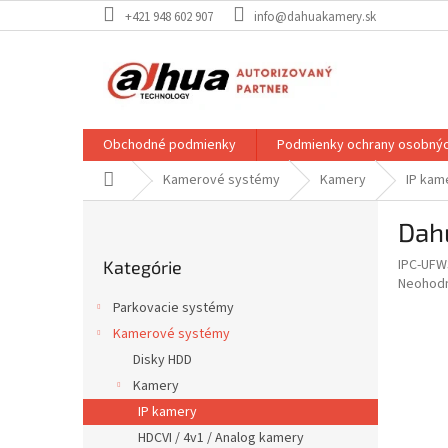
Prejsť
+421 948 602 907
info@dahuakamery.sk
na
obsah
Obchodné podmienky
Podmienky ochrany osobnýc
Domov
Kamerové systémy
Kamery
IP kam
B
Dah
o
Preskočiť
č
IPC-UFW
Kategórie
kategórie
n
Priemer
Neohod
ý
hodnote
Parkovacie systémy
p
produkt
Kamerové systémy
je
a
0,0
Disky HDD
n
z
e
Kamery
5
l
IP kamery
hviezdič
HDCVI / 4v1 / Analog kamery