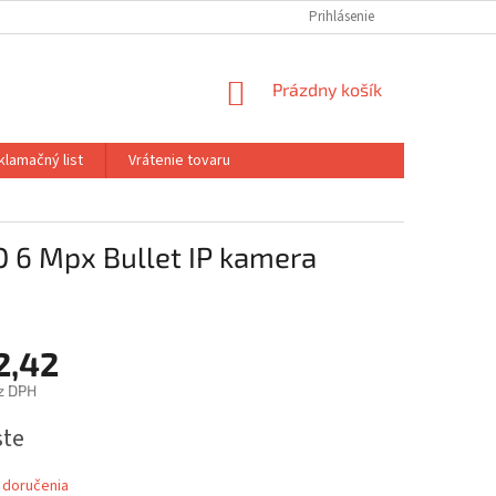
Prihlásenie
NÁKUPNÝ
Prázdny košík
KOŠÍK
klamačný list
Vrátenie tovaru
6 Mpx Bullet IP kamera
2,42
z DPH
ová
ste
 doručenia