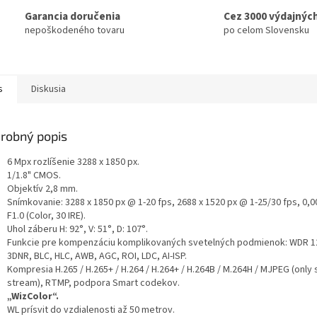
Garancia doručenia
Cez 3000 výdajnýc
nepoškodeného tovaru
po celom Slovensku
s
Diskusia
robný popis
6 Mpx rozlíšenie 3288 x 1850 px.
1/1.8" CMOS.
Objektív 2,8 mm.
Snímkovanie: 3288 x 1850 px @ 1-20 fps, 2688 x 1520 px @ 1-25/30 fps, 0,0
F1.0 (Color, 30 IRE).
Uhol záberu H: 92°, V: 51°, D: 107°.
Funkcie pre kompenzáciu komplikovaných svetelných podmienok: WDR 1
3DNR, BLC, HLC, AWB, AGC, ROI, LDC, AI-ISP.
Kompresia H.265 / H.265+ / H.264 / H.264+ / H.264B / M.264H / MJPEG (only
stream), RTMP, podpora Smart codekov.
„WizColor“.
WL prísvit do vzdialenosti až 50 metrov.