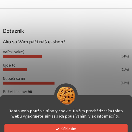
Z
á
p
ä
Dotazník
t
Ako sa Vám páči náš e-shop?
i
e
Veľmi pekný
(34%)
Ujde to
(21%)
Nepáči sa mi
(45%)
Počet hlasov:
98
Tento web používa súbory cookie. Ďalším prechádzaním tohto
webu vyjadrujete súhlas s ich používaním. Viac informácií
tu
.
Vytvoril Shoptet
Súhlasím