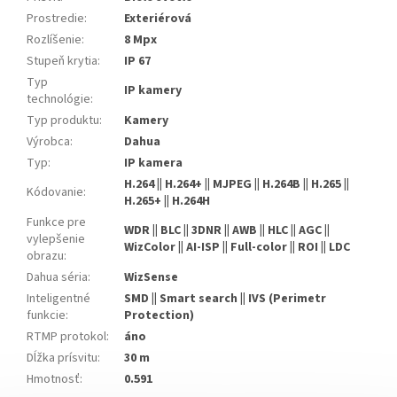
Prostredie
:
Exteriérová
Rozlíšenie
:
8 Mpx
Stupeň krytia
:
IP 67
Typ
IP kamery
technológie
:
Typ produktu
:
Kamery
Výrobca
:
Dahua
Typ
:
IP kamera
H.264 || H.264+ || MJPEG || H.264B || H.265 ||
Kódovanie
:
H.265+ || H.264H
Funkce pre
WDR || BLC || 3DNR || AWB || HLC || AGC ||
vylepšenie
WizColor || AI-ISP || Full-color || ROI || LDC
obrazu
:
Dahua séria
:
WizSense
Inteligentné
SMD || Smart search || IVS (Perimetr
funkcie
:
Protection)
RTMP protokol
:
áno
Dĺžka prísvitu
:
30 m
Hmotnosť
:
0.591