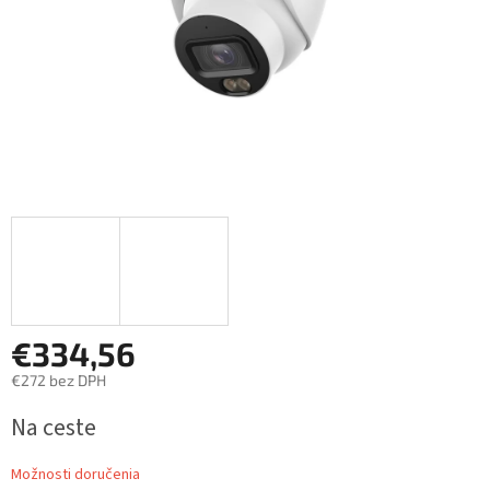
€334,56
€272 bez DPH
Jednotková
Na ceste
cena:
Možnosti doručenia