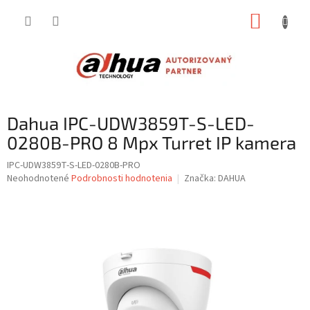
Prejsť
NÁKUP
na
obsah
KOŠÍK
Dahua IPC-UDW3859T-S-LED-
0280B-PRO 8 Mpx Turret IP kamera
IPC-UDW3859T-S-LED-0280B-PRO
Priemerné
Neohodnotené
Podrobnosti hodnotenia
Značka:
DAHUA
hodnotenie
produktu
je
0,0
z
5
hviezdičiek.