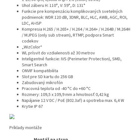
Uhol záberu H: 110°, V: 59°, D: 131°
Funkcie pre kompenzáciu komplikovaných svetelných
podmienok: WDR 120 dB, 3DNR, BLC, HLC, AWB, AGC, ROI,
LDC, AI-ISP
Kompresia H.265 / H.265+ / H.264 / H.264+ / H.264B / M.264H
/ MJPEG (only sub stream), RTMP, podpora Smart
codekov
„WizColor“
WL prísvit do vzdialenosti až 30 metrov
Inteligentné funkcie: IVS (Perimeter Protection), SMD,
Smart Search
ONVIF kompatibilita
Slot pre SD kartu do 256 GB
Zabudovaný mikrofón
Pracovná teplota od -40 °C do +60 °C
Rozmery: 109,5 x 109,9 mm a hmotnosť 0,42 kg
Napájanie 12 V DC / PoE (802.3af) a spotreba max. 6,4 W
Krytie IP 67
Príklady montáže
Montáž na strop