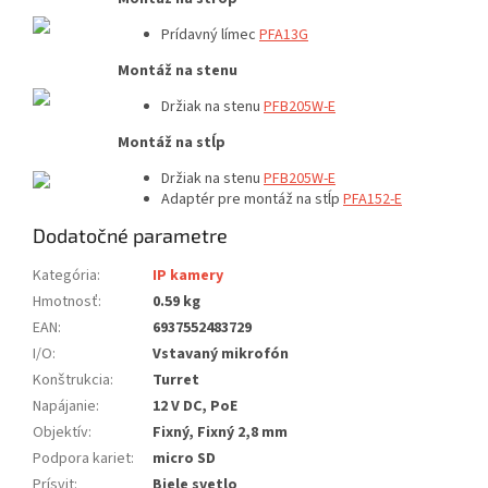
Prídavný límec
PFA13G
Montáž na stenu
Držiak na stenu
PFB205W-E
Montáž na stĺp
Držiak na stenu
PFB205W-E
Adaptér pre montáž na stĺp
P
FA152-E
Dodatočné parametre
Kategória
:
IP kamery
Hmotnosť
:
0.59 kg
EAN
:
6937552483729
I/O
:
Vstavaný mikrofón
Konštrukcia
:
Turret
Napájanie
:
12 V DC, PoE
Objektív
:
Fixný, Fixný 2,8 mm
Podpora kariet
:
micro SD
Prísvit
:
Biele svetlo