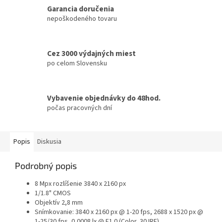
Garancia doručenia
nepoškodeného tovaru
Cez 3000 výdajných miest
po celom Slovensku
Vybavenie objednávky do 48hod.
počas pracovných dní
Popis
Diskusia
Podrobný popis
8 Mpx rozlíšenie 3840 x 2160 px
1/1.8" CMOS
Objektív 2,8 mm
Snímkovanie: 3840 x 2160 px @ 1-20 fps, 2688 x 1520 px @
1-25/30 fps, 0,0008 lx @ F1.0 (Color, 30 IRE)