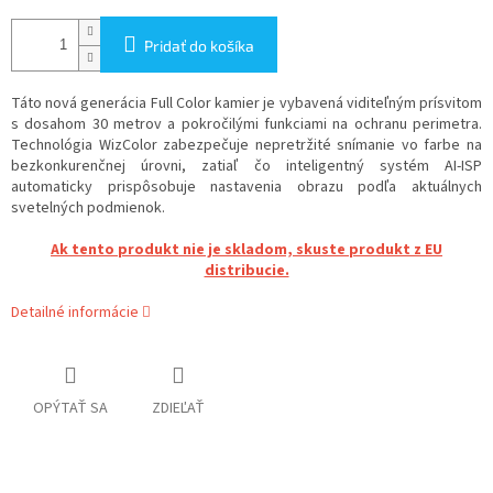
Pridať do košíka
Táto nová generácia Full Color kamier je vybavená viditeľným prísvitom
s dosahom 30 metrov a pokročilými funkciami na ochranu perimetra.
Technológia WizColor zabezpečuje nepretržité snímanie vo farbe na
bezkonkurenčnej úrovni, zatiaľ čo inteligentný systém AI-ISP
automaticky prispôsobuje nastavenia obrazu podľa aktuálnych
svetelných podmienok.
Ak tento produkt nie je skladom, skuste produkt z EU
distribucie.
Detailné informácie
OPÝTAŤ SA
ZDIEĽAŤ