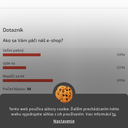
Z
á
p
ä
Dotazník
t
Ako sa Vám páči náš e-shop?
i
e
Veľmi pekný
(34%)
Ujde to
(21%)
Nepáči sa mi
(45%)
Počet hlasov:
98
Tento web používa súbory cookie. Ďalším prechádzaním tohto
webu vyjadrujete súhlas s ich používaním. Viac informácií
tu
.
Vytvoril Shoptet
Nastavenie