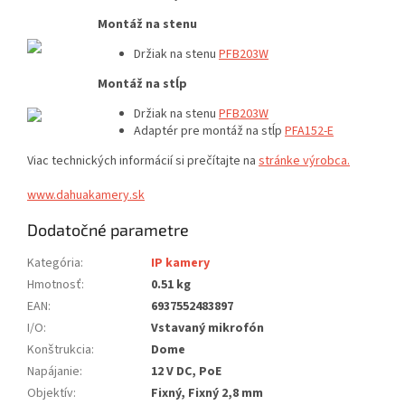
Montáž na stenu
Držiak na stenu
PFB203W
Montáž na stĺp
Držiak na stenu
PFB203W
Adaptér pre montáž na stĺp
P
FA152-E
Viac technických informácií si prečítajte na
stránke výrobca.
www.dahuakamery.sk
Dodatočné parametre
Kategória
:
IP kamery
Hmotnosť
:
0.51 kg
EAN
:
6937552483897
I/O
:
Vstavaný mikrofón
Konštrukcia
:
Dome
Napájanie
:
12 V DC, PoE
Objektív
:
Fixný, Fixný 2,8 mm