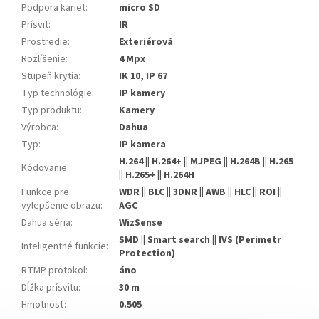
Podpora kariet
:
micro SD
Prísvit
:
IR
Prostredie
:
Exteriérová
Rozlíšenie
:
4 Mpx
Stupeň krytia
:
IK 10, IP 67
Typ technológie
:
IP kamery
Typ produktu
:
Kamery
Výrobca
:
Dahua
Typ
:
IP kamera
H.264 || H.264+ || MJPEG || H.264B || H.265
Kódovanie
:
|| H.265+ || H.264H
Funkce pre
WDR || BLC || 3DNR || AWB || HLC || ROI ||
vylepšenie obrazu
:
AGC
Dahua séria
:
WizSense
SMD || Smart search || IVS (Perimetr
Inteligentné funkcie
:
Protection)
RTMP protokol
:
áno
Dĺžka prísvitu
:
30 m
Hmotnosť
:
0.505