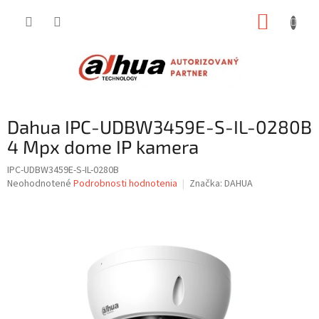
Prejsť
NÁKUP
na
obsah
KOŠÍK
Dahua IPC-UDBW3459E-S-IL-0280B
4 Mpx dome IP kamera
IPC-UDBW3459E-S-IL-0280B
Priemerné
Neohodnotené
Podrobnosti hodnotenia
Značka:
DAHUA
hodnotenie
produktu
je
0,0
z
5
hviezdičiek.