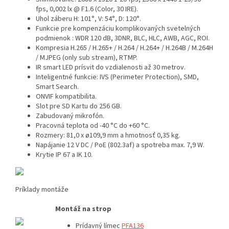
fps, 0,002 lx @ F1.6 (Color, 30 IRE).
Uhol záberu H: 101°, V: 54°, D: 120°.
Funkcie pre kompenzáciu komplikovaných svetelných
podmienok : WDR 120 dB, 3DNR, BLC, HLC, AWB, AGC, ROI.
Kompresia H.265 / H.265+ / H.264 / H.264+ / H.264B / M.264H
/ MJPEG (only sub stream), RTMP.
IR smart LED prísvit do vzdialenosti až 30 metrov.
Inteligentné funkcie: IVS (Perimeter Protection), SMD,
Smart Search.
ONVIF kompatibilita.
Slot pre SD Kartu do 256 GB.
Zabudovaný mikrofón.
Pracovná teplota od -40 °C do +60 °C.
Rozmery: 81,0 x
ø109,9 mm a hmotnosť 0,35 kg.
Napájanie 12 V DC / PoE (802.3af) a spotreba max. 7,9 W.
Krytie IP 67 a IK 10.
Príklady montáže
Montáž na strop
Prídavný límec
PFA136