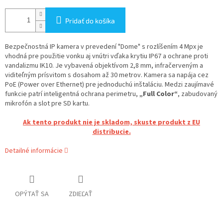
Pridať do košíka
Bezpečnostná IP kamera v prevedení "Dome" s rozlíšením 4 Mpx je
vhodná pre použitie vonku aj vnútri vďaka krytiu IP67 a ochrane proti
vandalizmu IK10. Je vybavená objektívom 2,8 mm, infračerveným a
viditeľným prísvitom s dosahom až 30 metrov. Kamera sa napája cez
PoE (Power over Ethernet) pre jednoduchú inštaláciu. Medzi zaujímavé
funkcie patrí inteligentná ochrana perimetru,
„Full Color“
, zabudovaný
mikrofón a slot pre SD kartu.
Ak tento produkt nie je skladom, skuste produkt z EU
distribucie.
Detailné informácie
OPÝTAŤ SA
ZDIEĽAŤ