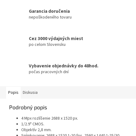
Garancia doručenia
nepoškodeného tovaru
Cez 3000 výdajných miest
po celom Slovensku
Vybavenie objednávky do 48hod.
počas pracovných dní
Popis
Diskusia
Podrobný popis
4 Mpx rozlíšenie 2688 x 1520 px.
1/2.9" CMOS.
Objektív 2,8 mm.
Snímkovanie: 2688 x 1520 1-20 fps, 2560 x 1440 1-25/30