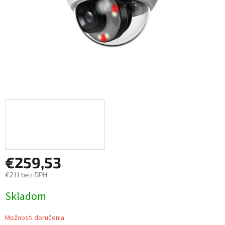
€259,53
€211 bez DPH
Jednotková
Skladom
cena:
Možnosti doručenia