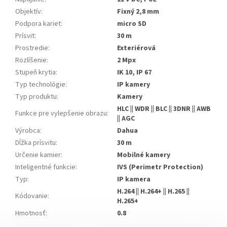
Objektív
:
Fixný 2,8 mm
Podpora kariet
:
micro SD
Prísvit
:
30 m
Prostredie
:
Exteriérová
Rozlíšenie
:
2 Mpx
Stupeň krytia
:
IK 10, IP 67
Typ technológie
:
IP kamery
Typ produktu
:
Kamery
HLC || WDR || BLC || 3DNR || AWB
Funkce pre vylepšenie obrazu
:
|| AGC
Výrobca
:
Dahua
Dĺžka prísvitu
:
30 m
Určenie kamier
:
Mobilné kamery
Inteligentné funkcie
:
IVS (Perimetr Protection)
Typ
:
IP kamera
H.264 || H.264+ || H.265 ||
Kódovanie
:
H.265+
Hmotnosť
:
0.8