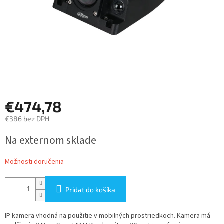
€474,78
€386 bez DPH
Jednotková
Na externom sklade
cena:
Možnosti doručenia
Pridať do košíka
IP kamera vhodná na použitie v mobilných prostriedkoch. Kamera má