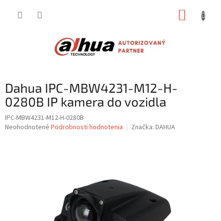
Prejsť
NÁKUP
na
obsah
KOŠÍK
Dahua IPC-MBW4231-M12-H-
0280B IP kamera do vozidla
IPC-MBW4231-M12-H-0280B
Priemerné
Neohodnotené
Podrobnosti hodnotenia
Značka:
DAHUA
hodnotenie
produktu
je
0,0
z
5
hviezdičiek.