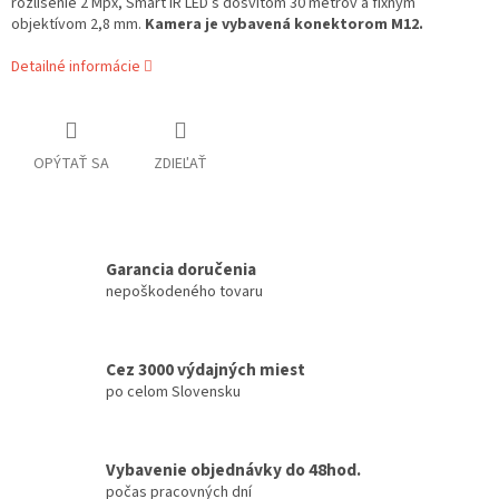
rozlíšenie 2 Mpx, Smart IR LED s dosvitom 30 metrov a fixným
objektívom 2,8 mm.
Kamera je vybavená konektorom M12.
Detailné informácie
OPÝTAŤ SA
ZDIEĽAŤ
Garancia doručenia
nepoškodeného tovaru
Cez 3000 výdajných miest
po celom Slovensku
Vybavenie objednávky do 48hod.
počas pracovných dní