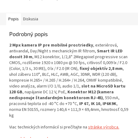
Popis
Diskusia
Podrobný popis
2 Mpx kamera IP pre mobilné prostriedky
, exteriérová,
antivandal, Day/Night s mechanickým IR filtrom,
Smart IR LED
dosvit 30 m
, M12 konektor, 1/2,8" 2Megapixel progressive scan
CMOS, rozlíšenie 1920 x 1080 px @ 50 fps, citlivosť 0,009 lx / F2.0
(Color, 1/3 s, 30 IRE), 0 lx / F2.0 (IR ON),
fixný objektív 2,8 mm
,
uhol záberu 110°, BLC, HLC, AWB, AGC, 3DNR, WDR (120 dB),
kompresie H.265+ / H.265 / H.264+ / H.264, ONVIF kompatibilné,
video analýza, alarm I/O 1/0, audio 1/1,
slot na MicroSD kartu
128 GB
, napájanie DC 12 V, PoE,
Konektor M12 (kamera
nedisponuje štandardným konektorom RJ-45)
, 550 mA,
pracovná teplota od -40 °C do +70 °C,
IP 67, IK 10, IP6K9K
,
norma EN 50155, rozmery 140,6 × 112,9 × 69,4mm, hmotnosť 0,59
kg
Viac technických informácií si prečítajte na
stránke výrobca.