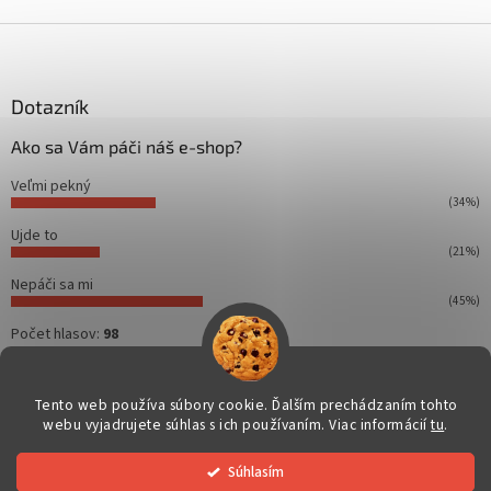
Z
á
p
ä
Dotazník
t
Ako sa Vám páči náš e-shop?
i
e
Veľmi pekný
(34%)
Ujde to
(21%)
Nepáči sa mi
(45%)
Počet hlasov:
98
Tento web používa súbory cookie. Ďalším prechádzaním tohto
webu vyjadrujete súhlas s ich používaním. Viac informácií
tu
.
Vytvoril Shoptet
Súhlasím