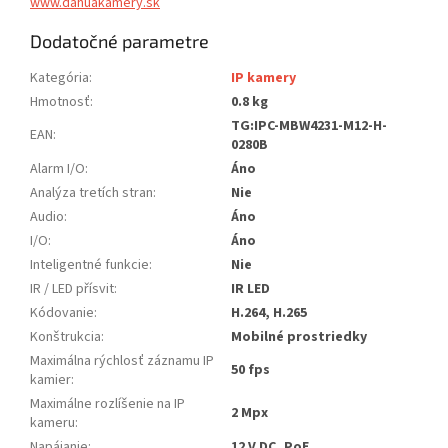
www.dahuakamery.sk
Dodatočné parametre
Kategória
:
IP kamery
Hmotnosť
:
0.8 kg
TG:IPC-MBW4231-M12-H-
EAN
:
0280B
Alarm I/O
:
Áno
Analýza tretích stran
:
Nie
Audio
:
Áno
I/O
:
Áno
Inteligentné funkcie
:
Nie
IR / LED přísvit
:
IR LED
Kódovanie
:
H.264, H.265
Konštrukcia
:
Mobilné prostriedky
Maximálna rýchlosť záznamu IP
50 fps
kamier
:
Maximálne rozlíšenie na IP
2 Mpx
kameru
:
Napájanie
:
12 V DC, PoE