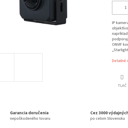
IP kamera
objektív
napríklad
podporuje
ONVIF ko
„Starlight
Detailné 
TLAČ
Garancia doručenia
Cez 3000 výdajnýc
nepoškodeného tovaru
po celom Slovensku