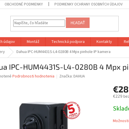
OBCHODNÉ PODMIENKY
PODMIENKY OCHRANY OSOBNÝCH ÚDAJOV
HĽADAŤ
h údajov
Montáž
Technická podpora
Kontakty
Re
ery
Dahua IPC-HUM4431S-L4-0280B 4 Mpx pinhole IP kamera
ua IPC-HUM4431S-L4-0280B 4 Mpx pin
né
notené
Podrobnosti hodnotenia
Značka:
DAHUA
nie
€28
u
€229 be
Jednotk
Skla
cena:
iek.
Možnosti