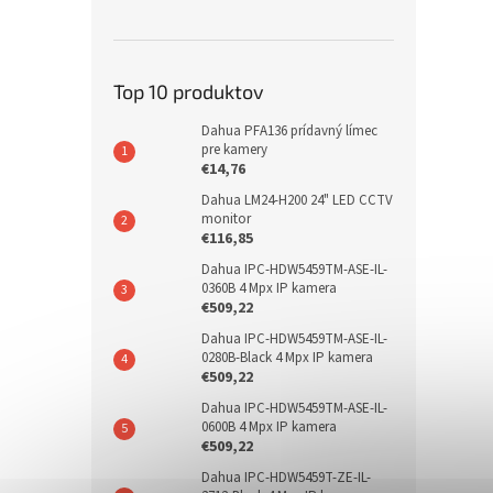
Top 10 produktov
Dahua PFA136 prídavný límec
pre kamery
€14,76
Dahua LM24-H200 24" LED CCTV
monitor
€116,85
Dahua IPC-HDW5459TM-ASE-IL-
0360B 4 Mpx IP kamera
€509,22
Dahua IPC-HDW5459TM-ASE-IL-
0280B-Black 4 Mpx IP kamera
€509,22
Dahua IPC-HDW5459TM-ASE-IL-
0600B 4 Mpx IP kamera
€509,22
Dahua IPC-HDW5459T-ZE-IL-