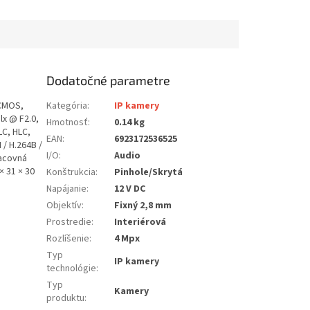
Dodatočné parametre
 CMOS,
Kategória
:
IP kamery
 lx @ F2.0,
Hmotnosť
:
0.14 kg
LC, HLC,
EAN
:
6923172536525
 / H.264B /
I/O
:
Audio
racovná
× 31 × 30
Konštrukcia
:
Pinhole/Skrytá
Napájanie
:
12 V DC
Objektív
:
Fixný 2,8 mm
Prostredie
:
Interiérová
Rozlíšenie
:
4 Mpx
Typ
IP kamery
technológie
:
Typ
Kamery
produktu
: