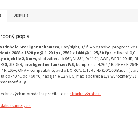
s
Diskusia
robný popis
x Pinhole Starlight IP kamera
, Day/Night, 1/3" 4 Megapixel progressive
íšenie 2688 × 1520 px @ 1-20 fps, 2560 x 1440 @ 1-25/30 fps
, citlivosť 0,01
ý objektív 2,8 mm
, uhol záberu H: 96°, V: 55°, D: 110°; AWB, WDR 120 dB, B
 ROI, 3D DNR;
inteligentné funkcie: IVS
; kompresia: H.264 / H.264+ / H.264H
 / H.265+, ONVIF kompatibilné, audio I/O RCA: 1/1, RJ-45 (10/100 Base-T), p
ta od -40 °C do +60 °C, napájanie 12 V DC, max. spotreba 1,8 W, rozmery 31 
hmotnosť 81 g
technických informácií si prečítajte na
stránke výrobca.
dahuakamery.sk