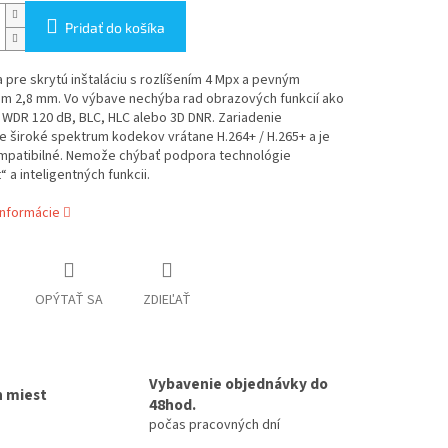
Pridať do košíka
 pre skrytú inštaláciu s rozlíšením 4 Mpx a pevným
om 2,8 mm. Vo výbave nechýba rad obrazových funkcií ako
 WDR 120 dB, BLC, HLC alebo 3D DNR. Zariadenie
 široké spektrum kodekov vrátane H.264+ / H.265+ a je
mpatibilné. Nemože chýbať podpora technológie
“ a inteligentných funkcii.
informácie
OPÝTAŤ SA
ZDIEĽAŤ
Vybavenie objednávky do
h miest
48hod.
počas pracovných dní