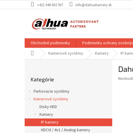
Prejsť
+421 948 602 907
info@dahuakamery.sk
na
obsah
Obchodné podmienky
Podmienky ochrany osobnýc
Domov
Kamerové systémy
Kamery
IP kam
B
Dah
o
Preskočiť
č
Priemer
Neohod
Kategórie
kategórie
n
hodnote
ý
produkt
Parkovacie systémy
p
je
Kamerové systémy
0,0
a
z
Disky HDD
n
5
e
Kamery
hviezdič
l
IP kamery
HDCVI / 4v1 / Analog kamery