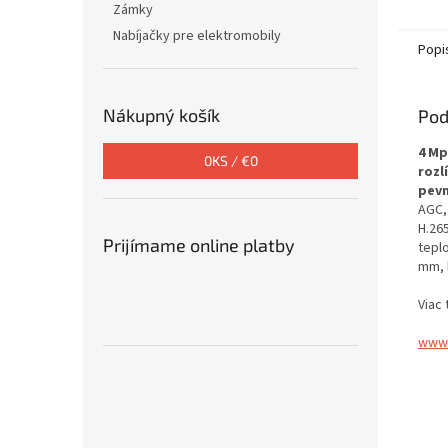
Zámky
Nabíjačky pre elektromobily
Popi
Nákupný košík
Pod
4 Mp
0
KS /
€0
rozl
pevn
AGC,
H.265
Prijímame online platby
teplo
mm, 
Viac 
www.