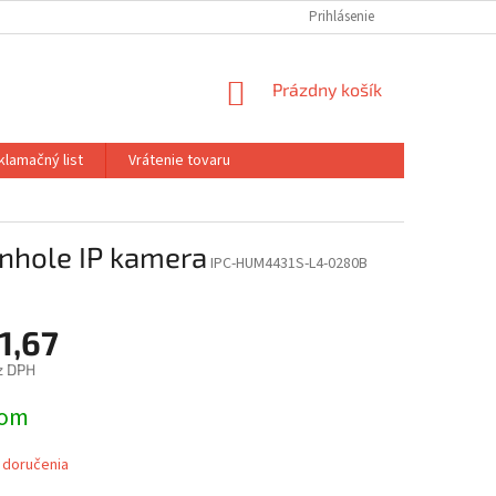
Prihlásenie
NÁKUPNÝ
Prázdny košík
KOŠÍK
klamačný list
Vrátenie tovaru
hole IP kamera
IPC-HUM4431S-L4-0280B
1,67
z DPH
ová
dom
 doručenia