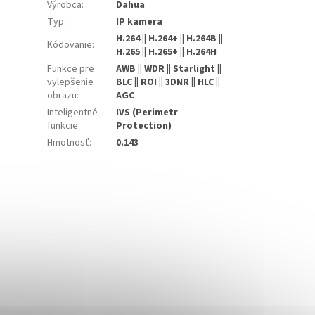
Výrobca
:
Dahua
Typ
:
IP kamera
H.264 || H.264+ || H.264B ||
Kódovanie
:
H.265 || H.265+ || H.264H
Funkce pre
AWB || WDR || Starlight ||
vylepšenie
BLC || ROI || 3DNR || HLC ||
obrazu
:
AGC
Inteligentné
IVS (Perimetr
funkcie
:
Protection)
Hmotnosť
:
0.143