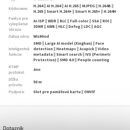
H.264 || AI H.264 || AI H.265 || MJPEG || H.264B ||
Kódovanie
:
H.265 || Smart H.264+ || Smart H.265+ || H.264H
Funkce pre
AI-ISP || WDR || BLC || Full-color || SSA || ROI ||
vylepšenie
3DNR || AWB || HLC || Defog || LDC || AGC
obrazu
:
Dahua séria
:
WizMind
SMD || Large AI model (Xinghan) || Face
Inteligentné
detection || Heatmaps || Acupick || Video
funkcie
:
metadata || Smart search || IVS (Perimetr
Protection) || SMD 4.0 || People counting
RTMP
áno
protokol
:
Dĺžka
50 m
prísvitu
:
Podpora
:
Slot pre pamäťovú kartu || ONVIF
Z
á
p
ä
Dotazník