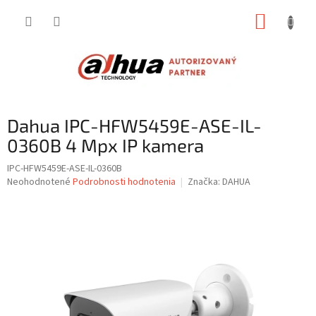
Prejsť
NÁKUP
na
obsah
KOŠÍK
Dahua IPC-HFW5459E-ASE-IL-
0360B 4 Mpx IP kamera
IPC-HFW5459E-ASE-IL-0360B
Priemerné
Neohodnotené
Podrobnosti hodnotenia
Značka:
DAHUA
hodnotenie
produktu
je
0,0
z
5
hviezdičiek.