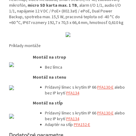
mikrofón,
micro SD karta max. 1 TB
, alarm I/O 1/1, audio I/O
1/1, napájanie 12 V DC / PoE+ (802.3at) / ePoE, Dual Power
Backup, spotreba max. 15,5 W, pracovná teplota od -40 °C do
+60 °C, IP67 rozmery 192,7 x 70,5 x 66,4 mm, hmotnosť 0,610 kg
Príklady montáže
Montáž na strop
Bez límca
Montáž na stenu
Prídavný límec s krytím IP 66
PFA130-E
alebo
bez IP krytí
PFA134
Montáž na stĺp
Prídavný límec s krytím IP 66
PFA130-E
alebo
bez IP krytí
PFA134
Adaptér na
stĺp
PFA152-E
Dodatočné parametre