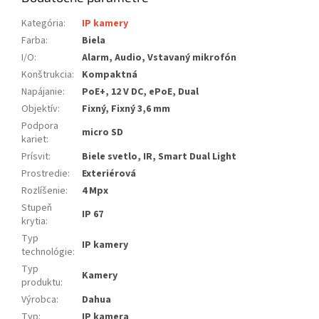
Kategória
:
IP kamery
Farba
:
Biela
I/O
:
Alarm, Audio, Vstavaný mikrofón
Konštrukcia
:
Kompaktná
Napájanie
:
PoE+, 12 V DC, ePoE, Dual
Objektív
:
Fixný, Fixný 3,6 mm
Podpora
micro SD
kariet
:
Prísvit
:
Biele svetlo, IR, Smart Dual Light
Prostredie
:
Exteriérová
Rozlíšenie
:
4 Mpx
Stupeň
IP 67
krytia
:
Typ
IP kamery
technológie
:
Typ
Kamery
produktu
:
Výrobca
:
Dahua
Typ
:
IP kamera