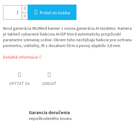
Pridať do košíka
Nová generácia WizMind kamier s novou generáciu AI modelov. Kamera
je taktiež vybavená funkciou AI-ISP ktorá automaticky prispôsobí
parametre snímanej scéne. Okrem toho nechýbajú funkcie pre ochranu
perimetru, viditeľný, IR s dosahom 50 m a pevný objektív 3,6 mm.
Detailné informácie
OPÝTAŤ SA
ZDIEĽAŤ
Garancia doručenia
nepoškodeného tovaru