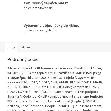
Cez 3000 výdajných miest
po celom Slovensku
Vybavenie objednávky do 48hod.
počas pracovných dní
Popis
Diskusia
Podrobný popis
4 Mpx kompaktná IP kamera
, exteriérová, Day/Night , IR 50m,
WL 50m, 1/1.8" 4 Megapixel CMOS,
rozlíšenie 2688 x 1520 px @
1-25/30 fps
, citlivosť 0,0007 lx @F1.6,
objektív 3,6 mm
, uhol
záberu H: 89°, V: 51°, D: 101°; AWB,
AI-ISP
, BLC, HLC,
WDR 140dB
,
AGC, ROI, 3DNR, SSA, Defog, LDC, Full Color; kompresia H.265 /
H.264 / H.264H / H.264B / MJPEG (Sub Stream), RTMP, podpora
Smart a AI Codekov, ONVIF kompatibilné;
inteligentné funkcie:
IVS (Perimeter Protection), Large AI model (Xinghan), SMD 4.0,
AcuPick, Face Detection, People Counting, Queue Management,
Heat Map, Video Metadata, Smart Search; RJ-45, zabudovaný