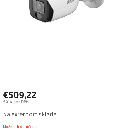
€509,22
€414 bez DPH
Jednotková
Na externom sklade
cena:
Možnosti doručenia