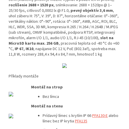
rozlíšenie 2688 × 1520 px
, snímkovanie: 2688 × 1520px @ 1–
25/30 fps, citlivosť 0,0002 lx @ F1.0,
pevný objektív 3,6 mm
,
uhol záberu H: 75°, V: 39°, D: 87°, horizontálne otáčanie: 0°–360°,
vertikálny náklon: 0°–90°, rotácia: 0°–360°, AWB, AGC, ROI, BLC,
HLC, WDR, SSA, 3D NR, kompresia H.265 / H.264 / H.264B / MJPEG
(sub stream), ONVIF kompatibilné, podpora RTSP, integrovaný
mikrofón, alarm I/O 1/1, audio I/O 1/1, RJ-45 (10/100),
slot na
MicroSD kartu max. 256 GB
, pracovná teplota od -40 °C do +60
°C,
IP 67, IK10
, napájanie DC 12 V, PoE (802.3af), spotreba max.
11,8 W, rozmery 288,4 x 94,4 x 84,7 mm, hmotnosť 1 kg
Příklady montáže
Montáž na strop
Bez límca
Montáž na stenu
Prídavný límec s krytím IP 66
PFA130-E
alebo
límec bez IP krytia
PFA135