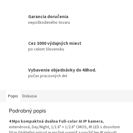
Garancia doručenia
nepoškodeného tovaru
Cez 3000 výdajných miest
po celom Slovensku
Vybavenie objednávky do 48hod.
počas pracovných dní
Popis
Diskusia
Podrobný popis
4 Mpx kompaktná duálna Full-color AI IP kamera
,
exteriérová, Day/Night, 1/1.8" + 1/2.8" CMOS, IR LED s dosvitom
50 m (Viditeľný prísvit je možné vypnúť a použiť len IR prísvit),