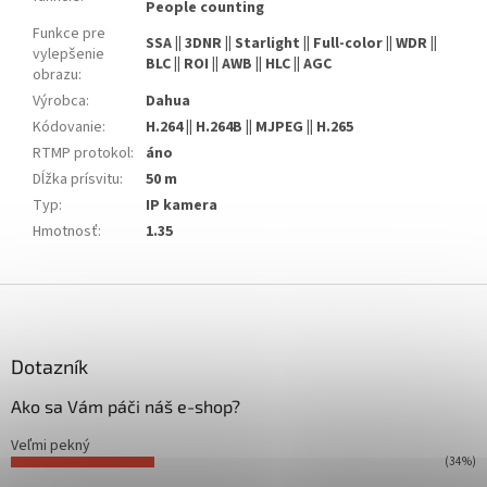
People counting
Funkce pre
SSA || 3DNR || Starlight || Full-color || WDR ||
vylepšenie
BLC || ROI || AWB || HLC || AGC
obrazu
:
Výrobca
:
Dahua
Kódovanie
:
H.264 || H.264B || MJPEG || H.265
RTMP protokol
:
áno
Dĺžka prísvitu
:
50 m
Typ
:
IP kamera
Hmotnosť
:
1.35
Z
á
p
ä
Dotazník
t
Ako sa Vám páči náš e-shop?
i
e
Veľmi pekný
(34%)