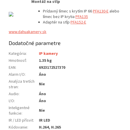
Montáž na stĺp
Prídavný límec s krytím IP 66
PFA130-E
alebo
límec bez IP krytia
PFA135
Adaptér na stĺp
PFA152-E
www.dahuakamery.sk
Dodatočné parametre
Kategória
:
IP kamery
Hmotnosť
:
1.35 kg
EAN
:
6923172527370
Alarm I/O
:
Áno
Analýza tretích
Nie
stran
:
Audio
:
Áno
I/O
:
Áno
Inteligentné
Nie
funkcie
:
IR / LED přísvit
:
IR LED
Kódovanie
:
H.264, H.265