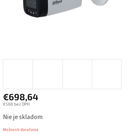
€698,64
€568 bez DPH
Jednotková
Nie je skladom
cena:
Možnosti doručenia