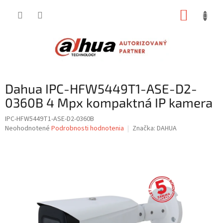
Prejsť
NÁKUP
na
obsah
KOŠÍK
Dahua IPC-HFW5449T1-ASE-D2-
0360B 4 Mpx kompaktná IP kamera
IPC-HFW5449T1-ASE-D2-0360B
Priemerné
Neohodnotené
Podrobnosti hodnotenia
Značka:
DAHUA
hodnotenie
produktu
je
0,0
z
5
hviezdičiek.