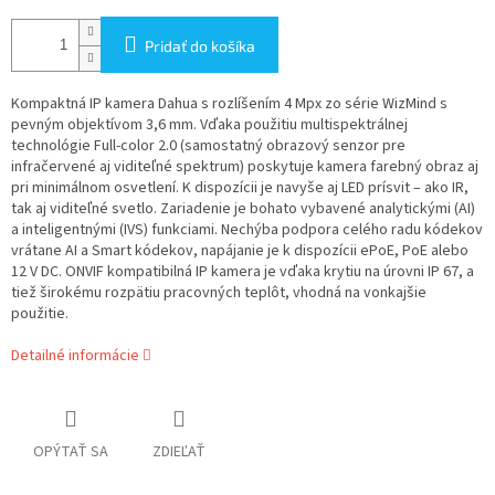
Pridať do košíka
Kompaktná IP kamera Dahua s rozlíšením 4 Mpx zo série WizMind s
pevným objektívom 3,6 mm. Vďaka použitiu multispektrálnej
technológie Full-color 2.0 (samostatný obrazový senzor pre
infračervené aj viditeľné spektrum) poskytuje kamera farebný obraz aj
pri minimálnom osvetlení. K dispozícii je navyše aj LED prísvit – ako IR,
tak aj viditeľné svetlo. Zariadenie je bohato vybavené analytickými (AI)
a inteligentnými (IVS) funkciami. Nechýba podpora celého radu kódekov
vrátane AI a Smart kódekov, napájanie je k dispozícii ePoE, PoE alebo
12 V DC. ONVIF kompatibilná IP kamera je vďaka krytiu na úrovni IP 67, a
tiež širokému rozpätiu pracovných teplôt, vhodná na vonkajšie
použitie.
Detailné informácie
OPÝTAŤ SA
ZDIEĽAŤ