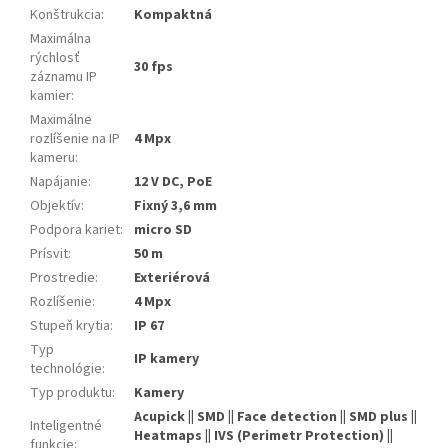
Konštrukcia
:
Kompaktná
Maximálna
rýchlosť
30 fps
záznamu IP
kamier
:
Maximálne
rozlíšenie na IP
4 Mpx
kameru
:
Napájanie
:
12 V DC, PoE
Objektív
:
Fixný 3,6 mm
Podpora kariet
:
micro SD
Prísvit
:
50 m
Prostredie
:
Exteriérová
Rozlíšenie
:
4 Mpx
Stupeň krytia
:
IP 67
Typ
IP kamery
technológie
:
Typ produktu
:
Kamery
Acupick || SMD || Face detection || SMD plus ||
Inteligentné
Heatmaps || IVS (Perimetr Protection) ||
funkcie
: