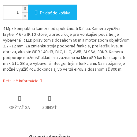
Pridať do košíka
4 Mpx kompaktná kamera od spoločnosti Dahua. Kamera využíva
krytie IP 67 a IK 10 ktoré ju predurčuje pre vonkajšie použitie, je
vybavená IR LED prísvitom s dosahom 60 m a motor zoom objektívom
2,7 - 12 mm. Za zmienku stoja podporné funkcie, pre lepšiu kvalitu
obrazu, ako sú: WDR 140 dB, BLC, HLC, AWB, AI-SSA, 3DNR. Kamera
podporuje možnosť ukladania záznamu na MicroSD kartu o kapacite
max. 512 GB a je vybavená inteligentnými funkciami. Na napájanie je
možné využiť PoE dokonca aj vo verzii ePoE s dosahom až 800 m.
Detailné informácie
OPÝTAŤ SA
ZDIEĽAŤ
Garancia doručenia