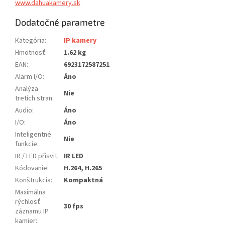
www.dahuakamery.sk
Dodatočné parametre
Kategória
:
IP kamery
Hmotnosť
:
1.62 kg
EAN
:
6923172587251
Alarm I/O
:
Áno
Analýza
Nie
tretích stran
:
Audio
:
Áno
I/O
:
Áno
Inteligentné
Nie
funkcie
:
IR / LED přísvit
:
IR LED
Kódovanie
:
H.264, H.265
Konštrukcia
:
Kompaktná
Maximálna
rýchlosť
30 fps
záznamu IP
kamier
: