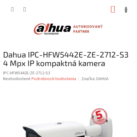
Prejsť
NÁKUP
na
obsah
KOŠÍK
Dahua IPC-HFW5442E-ZE-2712-S3
4 Mpx IP kompaktná kamera
IPC-HFW5442E-ZE-2712-S3
Priemerné
Neohodnotené
Podrobnosti hodnotenia
Značka:
DAHUA
hodnotenie
produktu
je
0,0
z
5
hviezdičiek.