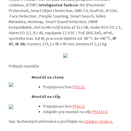
codekov, RTMP;
Inteligentné funkcie:
IVS (Perimeter
Protection), Smart Object Detection, SMD 3.0, AcuPick, AI SSA,
Face Detection , People Counting, Smart Search, Video
Metadata, Heatmap, Smart Sound Detection; ONVIF
kompatibilné, slot na MicroSD kartu až 512 GB, Audio RCA I/O 1/1,
Alarm I/O 2/1, RJ-45, napájanie 12 V DC / PoE (802.3af), ePoE,
spotreba max. 9,8 W, pracovná teplota od -40 °C do +60 °C,
IP
67, IK 10;
rozmery 273,2 x 95 x 95 mm, hmotnosť 1,12 kg
Príklady montáže
Montáž na stenu
Prepojovací box
PFA121
Montáž na stĺp
Prepojovací box
PFA121
Adaptér pre montáž na stĺp
P
FA152-E
Viac technických informácií si prečítajte na
stránke výrobca.