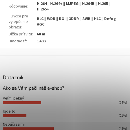
H.264 || H.264+ || MJPEG || H.264B || H.265 ||
Kódovanie
:
H.265+
Funkce pre
BLC || WDR || ROI || 3DNR || AWB || HLC || Defog ||
vylepšenie
AGC
obrazu
:
Dĺžka prísvitu
:
60 m
Hmotnosť
:
1.622
Z
á
p
ä
Dotazník
t
Ako sa Vám páči náš e-shop?
i
e
Veľmi pekný
(34%)
Ujde to
(21%)
Nepáči sa mi
(45%)