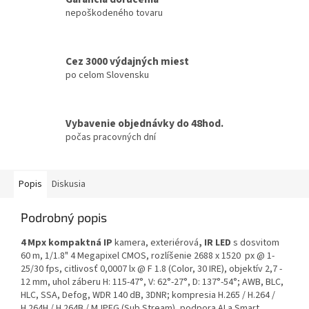
nepoškodeného tovaru
Cez 3000 výdajných miest
po celom Slovensku
Vybavenie objednávky do 48hod.
počas pracovných dní
Popis
Diskusia
Podrobný popis
4 Mpx kompaktná IP
kamera, exteriérová
, IR LED
s dosvitom
60 m, 1/1.8" 4 Megapixel CMOS, rozlíšenie 2688 x 1520 px @ 1-
25/30 fps, citlivosť 0,0007 lx @ F 1.8 (Color, 30 IRE), objektív 2,7 -
12 mm, uhol záberu H: 115-47°, V: 62°-27°, D: 137°-54°; AWB, BLC,
HLC, SSA, Defog, WDR 140 dB, 3DNR; kompresia H.265 / H.264 /
H.264H / H.264B / MJPEG (Sub Stream), podpora AI a Smart