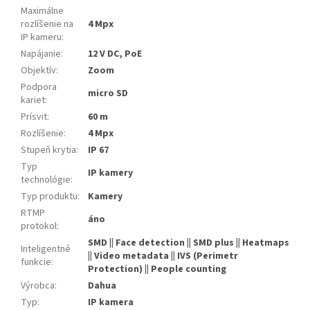
Maximálne
rozlíšenie na
4 Mpx
IP kameru
:
Napájanie
:
12 V DC, PoE
Objektív
:
Zoom
Podpora
micro SD
kariet
:
Prísvit
:
60 m
Rozlíšenie
:
4 Mpx
Stupeň krytia
:
IP 67
Typ
IP kamery
technológie
:
Typ produktu
:
Kamery
RTMP
áno
protokol
:
SMD || Face detection || SMD plus || Heatmaps
Inteligentné
|| Video metadata || IVS (Perimetr
funkcie
:
Protection) || People counting
Výrobca
:
Dahua
Typ
:
IP kamera