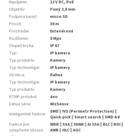
Napájanie
:
12 V DC, PoE
Objektív
:
Fixný 2,8 mm
Podpora kariet
:
micro SD
Prísvit
:
30 m
Prostredie
:
Exteriérová
Rozlíšenie
:
8 Mpx
Stupeň krytia
:
IP 67
Typ
:
IP kamera
Typ produktu
:
Kamery
Typ technológie
:
IP kamery
Výrobca
:
Dahua
Typ technológie
:
IP kamery
Typ produktu
:
Kamery
RTMP protokol
:
áno
Dahua séria
:
WizSense
SMD || IVS (Perimetr Protection) ||
Inteligentné funkcie
:
Quick pick || Smart search || SMD 4.0
Funkce pre
WDR || SSA || 3DNR || AI SSA || BLC || ROI ||
vylepšenie obrazu
:
AWB || HLC || AGC