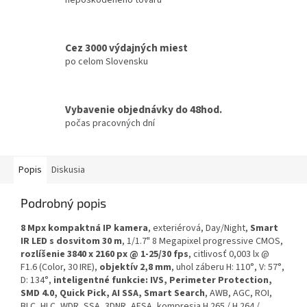
Cez 3000 výdajných miest
po celom Slovensku
Vybavenie objednávky do 48hod.
počas pracovných dní
Popis
Diskusia
Podrobný popis
8 Mpx kompaktná IP kamera
, exteriérová, Day/Night,
Smart
IR LED s dosvitom 30 m
, 1/1.7" 8 Megapixel progressive CMOS,
rozlíšenie 3840 x 2160 px @ 1-25/30 fps
, citlivosť 0,003 lx @
F1.6 (Color, 30 IRE),
objektív 2,8 mm
, uhol záberu H: 110°, V: 57°,
D: 134°,
inteligentné funkcie: IVS, Perimeter Protection,
SMD 4.0, Quick Pick, AI SSA, Smart Search
, AWB, AGC, ROI,
BLC, HLC, WDR, SSA, 3DNR, AFSA, kompresia H.265 / H.264 /