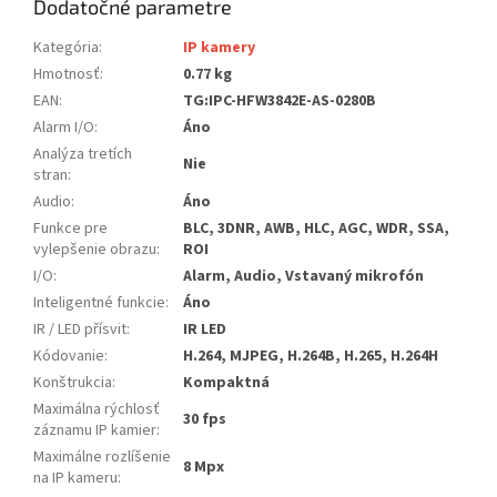
Dodatočné parametre
Kategória
:
IP kamery
Hmotnosť
:
0.77 kg
EAN
:
TG:IPC-HFW3842E-AS-0280B
Alarm I/O
:
Áno
Analýza tretích
Nie
stran
:
Audio
:
Áno
Funkce pre
BLC, 3DNR, AWB, HLC, AGC, WDR, SSA,
vylepšenie obrazu
:
ROI
I/O
:
Alarm, Audio, Vstavaný mikrofón
Inteligentné funkcie
:
Áno
IR / LED přísvit
:
IR LED
Kódovanie
:
H.264, MJPEG, H.264B, H.265, H.264H
Konštrukcia
:
Kompaktná
Maximálna rýchlosť
30 fps
záznamu IP kamier
:
Maximálne rozlíšenie
8 Mpx
na IP kameru
: