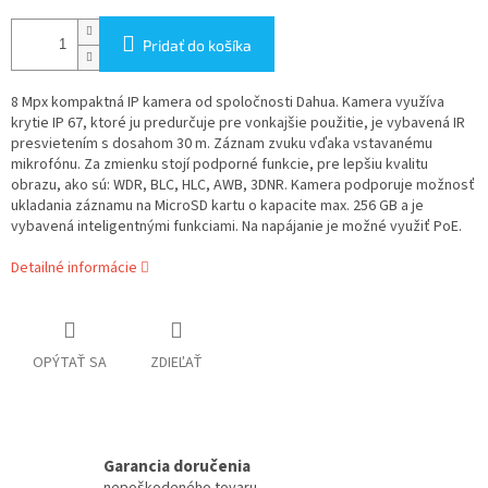
Pridať do košíka
8 Mpx kompaktná IP kamera od spoločnosti Dahua. Kamera využíva
krytie IP 67, ktoré ju predurčuje pre vonkajšie použitie, je vybavená IR
presvietením s dosahom 30 m. Záznam zvuku vďaka vstavanému
mikrofónu. Za zmienku stojí podporné funkcie, pre lepšiu kvalitu
obrazu, ako sú: WDR, BLC, HLC, AWB, 3DNR. Kamera podporuje možnosť
ukladania záznamu na MicroSD kartu o kapacite max. 256 GB a je
vybavená inteligentnými funkciami. Na napájanie je možné využiť PoE.
Detailné informácie
OPÝTAŤ SA
ZDIEĽAŤ
Garancia doručenia
nepoškodeného tovaru