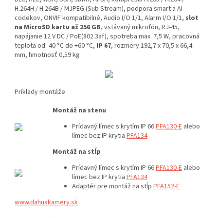
H.264H / H.264B / MJPEG (Sub Stream), podpora smart a AI
codekov, ONVIF kompatibilné, Audio I/O 1/1, Alarm I/O 1/1,
slot
na MicroSD kartu až 256 GB
, vstávaný mikrofón, RJ-45,
napájanie 12 V DC / PoE(802.3af), spotreba max. 7,5 W, pracovná
teplota od -40 °C do +60 °C,
IP 67
, rozmery 192,7 x 70,5 x 66,4
mm, hmotnosť 0,59 kg
Príklady montáže
Montáž na stenu
Prídavný límec s krytím IP 66
PFA130-E
alebo
límec bez IP krytia
PFA134
Montáž na stĺp
Prídavný límec s krytím IP 66
PFA130-E
alebo
límec bez IP krytia
PFA134
Adaptér pre montáž na stĺp
P
FA152-E
www.dahuakamery.sk