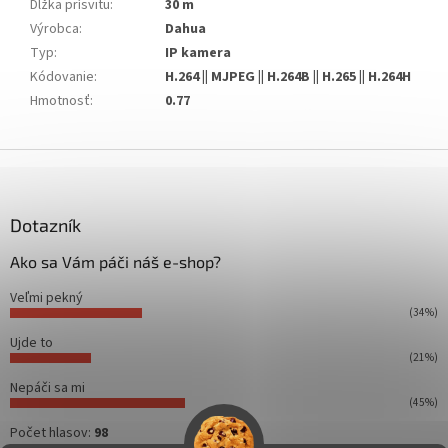
Dĺžka prísvitu
:
30 m
Výrobca
:
Dahua
Typ
:
IP kamera
Kódovanie
:
H.264 || MJPEG || H.264B || H.265 || H.264H
Hmotnosť
:
0.77
Z
á
p
ä
Dotazník
t
Ako sa Vám páči náš e-shop?
i
e
Veľmi pekný
(34%)
Ujde to
(21%)
Nepáči sa mi
(45%)
Počet hlasov:
98