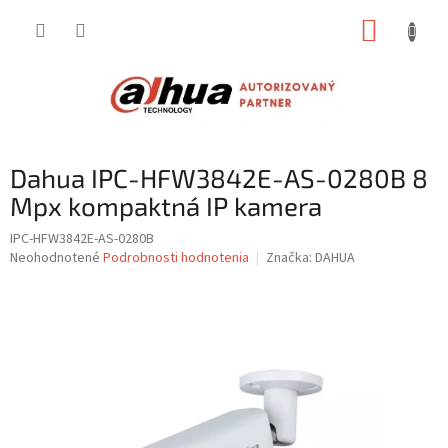
Prejsť
NÁKUP
na
obsah
KOŠÍK
Dahua IPC-HFW3842E-AS-0280B 8
Mpx kompaktná IP kamera
IPC-HFW3842E-AS-0280B
Priemerné
Neohodnotené
Podrobnosti hodnotenia
Značka:
DAHUA
hodnotenie
produktu
je
0,0
z
5
hviezdičiek.