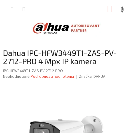
Prejsť
NÁKUP
na
obsah
KOŠÍK
Dahua IPC-HFW3449T1-ZAS-PV-
2712-PRO 4 Mpx IP kamera
IPC-HFW3449T1-ZAS-PV-2712-PRO
Priemerné
Neohodnotené
Podrobnosti hodnotenia
Značka:
DAHUA
hodnotenie
produktu
je
0,0
z
5
hviezdičiek.