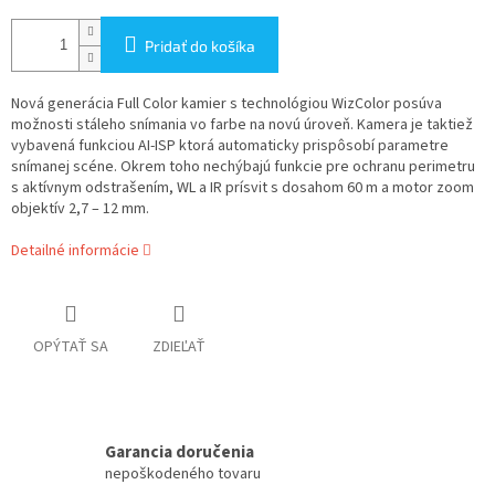
Pridať do košíka
Nová generácia Full Color kamier s technológiou WizColor posúva
možnosti stáleho snímania vo farbe na novú úroveň. Kamera je taktiež
vybavená funkciou AI-ISP ktorá automaticky prispôsobí parametre
snímanej scéne. Okrem toho nechýbajú funkcie pre ochranu perimetru
s aktívnym odstrašením, WL a IR prísvit s dosahom 60 m a motor zoom
objektív 2,7 – 12 mm.
Detailné informácie
OPÝTAŤ SA
ZDIEĽAŤ
Garancia doručenia
nepoškodeného tovaru