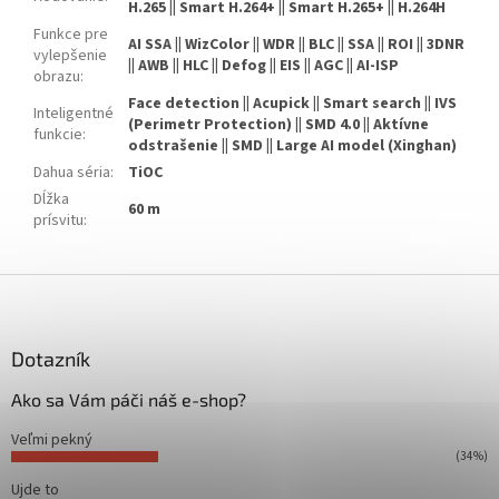
H.265 || Smart H.264+ || Smart H.265+ || H.264H
Funkce pre
AI SSA || WizColor || WDR || BLC || SSA || ROI || 3DNR
vylepšenie
|| AWB || HLC || Defog || EIS || AGC || AI-ISP
obrazu
:
Face detection || Acupick || Smart search || IVS
Inteligentné
(Perimetr Protection) || SMD 4.0 || Aktívne
funkcie
:
odstrašenie || SMD || Large AI model (Xinghan)
Dahua séria
:
TiOC
Dĺžka
60 m
prísvitu
:
Z
á
p
ä
Dotazník
t
Ako sa Vám páči náš e-shop?
i
e
Veľmi pekný
(34%)
Ujde to