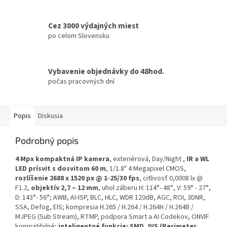
Cez 3000 výdajných miest
po celom Slovensku
Vybavenie objednávky do 48hod.
počas pracovných dní
Popis
Diskusia
Podrobný popis
4 Mpx kompaktná IP kamera
, exteriérová, Day/Night ,
IR a WL
LED prísvit s dosvitom 60 m
, 1/1.8" 4 Megapixel CMOS,
rozlíšenie 2688 x 1520 px @ 1-25/30 fps
, citlivosť 0,0008 lx @
F1.2,
objektív 2,7 – 12 mm
, uhol záberu H: 114°- 48°, V: 59° - 27°,
D: 143°- 56°; AWB, AI-ISP, BLC, HLC, WDR 120dB, AGC, ROI, 3DNR,
SSA, Defog, EIS; kompresia H.265 / H.264 / H.264H / H.264B /
MJPEG (Sub Stream), RTMP, podpora Smart a AI Codekov, ONVIF
kompatibilné;
inteligentné funkcie: SMD, IVS (Perimeter