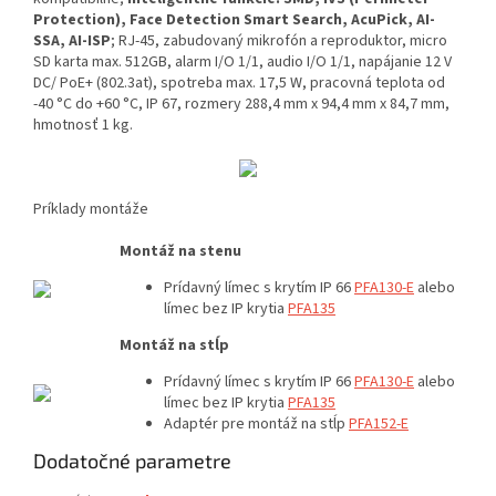
Protection), Face Detection Smart Search, AcuPick, AI-
SSA, AI-ISP
; RJ-45, zabudovaný mikrofón a reproduktor, micro
SD karta max. 512GB, alarm I/O 1/1, audio I/O 1/1, napájanie 12 V
DC/ PoE+ (802.3at), spotreba max. 17,5 W, pracovná teplota od
-40 °C do +60 °C, IP 67, rozmery 288,4 mm x 94,4 mm x 84,7 mm,
hmotnosť 1 kg.
Príklady montáže
Montáž na stenu
Prídavný límec s krytím IP 66
PFA130-E
alebo
límec bez IP krytia
PFA135
Montáž na stĺp
Prídavný límec s krytím IP 66
PFA130-E
alebo
límec bez IP krytia
PFA135
Adaptér pre montáž na stĺp
P
FA152-E
Dodatočné parametre