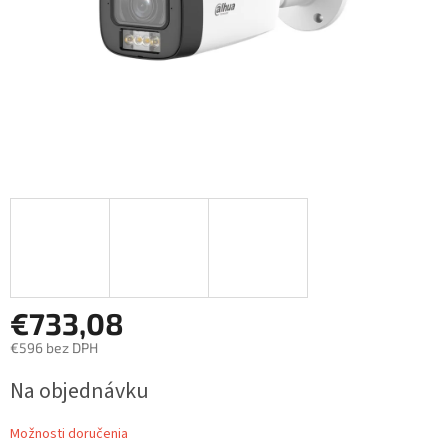
€733,08
€596 bez DPH
Jednotková
Na objednávku
cena:
Možnosti doručenia