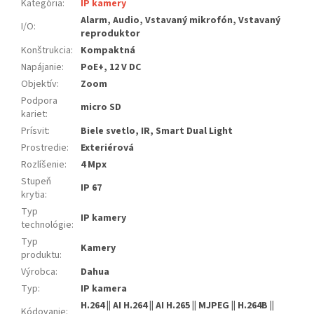
Kategória
:
IP kamery
Alarm, Audio, Vstavaný mikrofón, Vstavaný
I/O
:
reproduktor
Konštrukcia
:
Kompaktná
Napájanie
:
PoE+, 12 V DC
Objektív
:
Zoom
Podpora
micro SD
kariet
:
Prísvit
:
Biele svetlo, IR, Smart Dual Light
Prostredie
:
Exteriérová
Rozlíšenie
:
4 Mpx
Stupeň
IP 67
krytia
:
Typ
IP kamery
technológie
:
Typ
Kamery
produktu
:
Výrobca
:
Dahua
Typ
:
IP kamera
H.264 || AI H.264 || AI H.265 || MJPEG || H.264B ||
Kódovanie
: