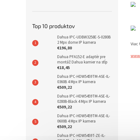
Top 10 produktov
Dahua IPC-UDBW3258E-S-0280B
2 Mpx dome IP kamera
Viac 
€196,80
www.
Dahua PFA152-E adaptér pre
montáž Dahua kamier na stĺp
€18,45
Dahua IPC-HDW5459TM-ASE-IL-
0360B 4 Mpx IP kamera
€509,22
Dahua IPC-HDW5459TM-ASE-IL-
0280B-Black 4 Mpx IP kamera
€509,22
Dahua IPC-HDW5459TM-ASE-IL-
0600B 4 Mpx IP kamera
€509,22
Dahua IPC-HDW5459T-ZE-IL-