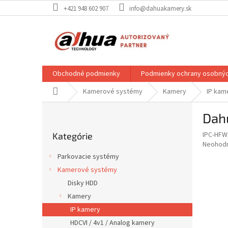
Prejsť
+421 948 602 907
info@dahuakamery.sk
na
obsah
Obchodné podmienky
Podmienky ochrany osobnýc
Domov
Kamerové systémy
Kamery
IP kam
B
Dah
o
Preskočiť
č
IPC-HFW
Kategórie
kategórie
n
Priemer
Neohod
ý
hodnote
Parkovacie systémy
p
produkt
Kamerové systémy
je
a
0,0
Disky HDD
n
z
e
Kamery
5
l
IP kamery
hviezdič
HDCVI / 4v1 / Analog kamery