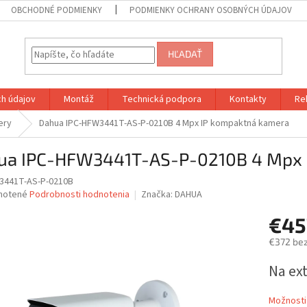
OBCHODNÉ PODMIENKY
PODMIENKY OCHRANY OSOBNÝCH ÚDAJOV
HĽADAŤ
h údajov
Montáž
Technická podpora
Kontakty
Re
ery
Dahua IPC-HFW3441T-AS-P-0210B 4 Mpx IP kompaktná kamera
ua IPC-HFW3441T-AS-P-0210B 4 Mpx 
3441T-AS-P-0210B
né
notené
Podrobnosti hodnotenia
Značka:
DAHUA
nie
€45
u
€372 be
Jednotk
Na ex
cena:
iek.
Možnosti