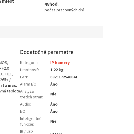
h miest
48hod.
počas pracovných dní
Dodatočné parametre
CMOS,
Kategória
:
IP kamery
@ F2.0
Hmotnosť
:
1.22 kg
BLC, HLC,
EAN
:
6923172540041
265+ /
Alarm I/O
:
Áno
artu max.
ovná teplota
Analýza
Nie
tretích stran
:
Audio
:
Áno
I/O
:
Áno
Inteligentné
Nie
funkcie
:
IR / LED