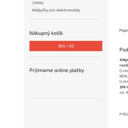
Zámky
Nabíjačky pre elektromobily
Popi
Nákupný košík
0
KS /
€0
Pod
4 Mp
rozl
Prijímame online platby
(Colo
WDR,
H.264
256 
od -
Prík