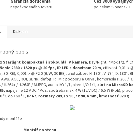
Garancia doručenia
Cez 3000 výdajnýc
nepoškodeného tovaru
po celom Slovensku
s
Diskusia
robný popis
x Starlight kompaktná širokouhlá IP kamera
, Day/Night, 4Mpx 1/2.7" 
íšenie 2880 x 1520 px @ 20 fps, IR LED s dosvitom 20 m
, citlivosť 0,01 lx 
r, 30 IRE), 0,001 lx @ F2.0 (B/W, 30 IRE), uhol záberu H: 180°, V: 78°, D: 180°, 
 AWB, AGC, ROI, 3DNR, defog, RTMP, podporuje ONVIF, kompresia H.265 / H.
 / H.264+ / H.264B / MJPEG, audio I/O 1/1, alarm I/O 1/1,
slot na MicroSD k
GB
, napájanie 12 V DC / PoE, spotreba max. 4 W (12 V DC) / 6,5 W (PoE), prac
40 °C do +60 °C,
IP 67
, rozmery 249,3 x 90,7 x 90,4 mm, hmotnosť 820 g
lady montáže
Montáž na stenu