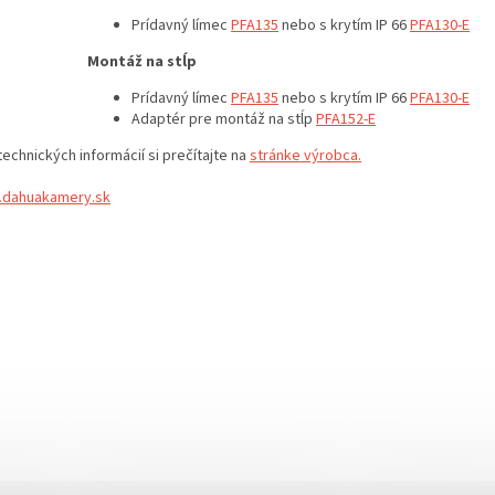
Prídavný límec
PFA135
nebo s krytím IP 66
PFA130-E
Montáž na stĺp
Prídavný límec
PFA135
nebo s krytím IP 66
PFA130-E
Adaptér pre montáž na stĺp
P
FA152-E
technických informácií si prečítajte na
stránke výrobca.
dahuakamery.sk