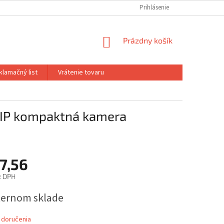
Prihlásenie
NÁKUPNÝ
Prázdny košík
KOŠÍK
klamačný list
Vrátenie tovaru
IP kompaktná kamera
7,56
z DPH
ová
ternom sklade
 doručenia