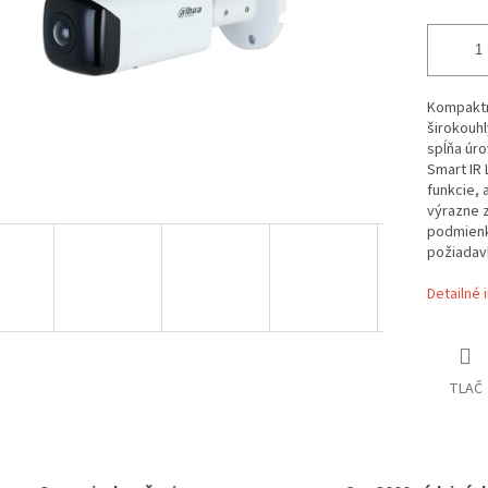
Kompaktná
širokouhl
spĺňa úro
Smart IR 
funkcie, 
výrazne 
podmienk
požiadavk
Detailné 
TLAČ