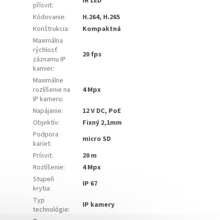
IR LED
přísvit
:
Kódovanie
:
H.264, H.265
Konštrukcia
:
Kompaktná
Maximálna
rýchlosť
20 fps
záznamu IP
kamier
:
Maximálne
rozlíšenie na
4 Mpx
IP kameru
:
Napájanie
:
12 V DC, PoE
Objektív
:
Fixný 2,1mm
Podpora
micro SD
kariet
:
Prísvit
:
20 m
Rozlíšenie
:
4 Mpx
Stupeň
IP 67
krytia
:
Typ
IP kamery
technológie
: