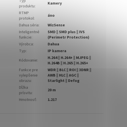
Typ
Kamery
produktu
:
RTMP
áno
protokol
:
Dahua séria
:
WizSense
Inteligentné
SMD || SMD plus || IVS
funkcie
:
(Perimetr Protection)
Výrobca
:
Dahua
Typ
:
IP kamera
H.264 || H.264+ || MJPEG ||
Kódovanie
:
H.264B || H.265 || H.265+
Funkce pre
WDR || BLC || ROI || 3DNR ||
vylepšenie
AWB || HLC || AGC ||
obrazu
:
Starlight || Defog
Dĺžka
20 m
prísvitu
:
Hmotnosť
:
1.217