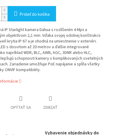
Pridať do košíka
 IP Starlight kamera Dahua s rozlíšením 4 Mpx a
ým objektívom 2,1 mm. Vďaka svojej odolnej konštrukcii
veň krytia IP 67 a je vhodná na umiestnenie v exteriéri.
LED s dosvitom až 20 metrov a ďalšie integrované
ako napríklad WDR, BLC, AWB, AGC, 3DNR alebo HLC,
zlepšujú schopnosti kamery v komplikovaných svetelných
ach. Zariadenie umožňuje PoE napájanie a spĺňa všetky
y ONVIF kompatibility.
informácie
OPÝTAŤ SA
ZDIEĽAŤ
Vybavenie objednávky do