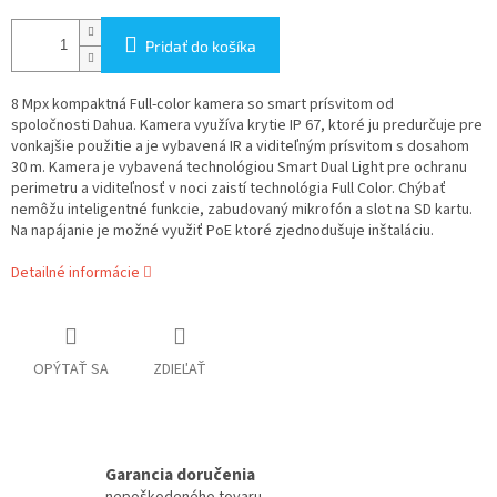
Pridať do košíka
8 Mpx kompaktná Full-color kamera so smart prísvitom od
spoločnosti Dahua. Kamera využíva krytie IP 67, ktoré ju predurčuje pre
vonkajšie použitie a je vybavená IR a viditeľným prísvitom s dosahom
30 m. Kamera je vybavená technológiou Smart Dual Light pre ochranu
perimetru a viditeľnosť v noci zaistí technológia Full Color. Chýbať
nemôžu inteligentné funkcie, zabudovaný mikrofón a slot na SD kartu.
Na napájanie je možné využiť PoE ktoré zjednodušuje inštaláciu.
Detailné informácie
OPÝTAŤ SA
ZDIEĽAŤ
Garancia doručenia
nepoškodeného tovaru