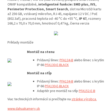
ONVIF kompatibilné,
inteligentné funkcie: SMD plus, IVS,
Perimeter Protection, Smart Search
, slot na MicroSD kartu
až 256 GB, vstávaný mikrofon, RJ-45, napájanie 12 V DC / PoE
(802.3af), pracovná teplota od -40 °C do +55 °C,
IP 67
, rozmery
166,2 x 70,0 x 70,0 mm, hmotnosť 0,47 kg, čierna verzia
Príklady montáže
Montáž na stenu
Prídavný límec
PFA134-B
alebo límec s krytím
IP 66
PFA130-E-BLACK
Montáž na stĺp
Prídavný límec
PFA134-B
alebo límec s krytím
IP 66
PFA130-E-BLACK
Adaptér pre montáž na stĺp
PFA152-E-B
Viac technických informácií si prečítajte na
stránke výrobca.
www.dahuakamery.sk