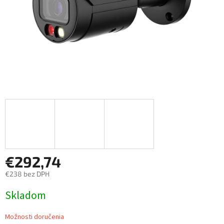
€292,74
€238 bez DPH
Jednotková
Skladom
cena:
Možnosti doručenia