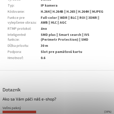
Typ
:
IP kamera
Kódovanie
:
H.264 || H.264B || H.265 || H.264H || MJPEG
Funkce pre
Full-color || WDR || BLC || ROI || 3DNR ||
vylepšenie obrazu
:
AWB || HLC || AGC
RTMP protokol
:
áno
Inteligentné
SMD plus || Smart search || IVS
funkcie
:
(Perimetr Protection) || SMD
Dĺžka prísvitu
:
30 m
Podpora
:
Slot pre pamäťovú kartu
Hmotnosť
:
0.6
Z
á
p
ä
Dotazník
t
Ako sa Vám páči náš e-shop?
i
e
Veľmi pekný
(34%)