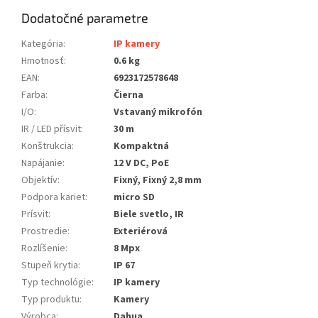
Dodatočné parametre
Kategória
:
IP kamery
Hmotnosť
:
0.6 kg
EAN
:
6923172578648
Farba
:
Čierna
I/O
:
Vstavaný mikrofón
IR / LED přísvit
:
30 m
Konštrukcia
:
Kompaktná
Napájanie
:
12 V DC, PoE
Objektív
:
Fixný, Fixný 2,8 mm
Podpora kariet
:
micro SD
Prísvit
:
Biele svetlo, IR
Prostredie
:
Exteriérová
Rozlíšenie
:
8 Mpx
Stupeň krytia
:
IP 67
Typ technológie
:
IP kamery
Typ produktu
:
Kamery
Výrobca
:
Dahua