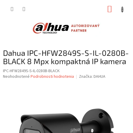
Prejsť
NÁKUP
na
obsah
KOŠÍK
Dahua IPC-HFW2849S-S-IL-0280B-
BLACK 8 Mpx kompaktná IP kamera
IPC-HFW2849S-S-IL-0280B-BLACK
Priemerné
Neohodnotené
Podrobnosti hodnotenia
Značka:
DAHUA
hodnotenie
produktu
je
0,0
z
5
hviezdičiek.