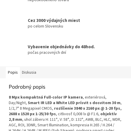
Cez 3000 výdajných miest
po celom Slovensku
Vybavenie objednávky do 48hod.
počas pracovných dní
Popis
Diskusia
Podrobný popis
8 Mpx kompaktná Full-color IP kamera
, exteriérová,
Day/Night,
Smart IR LED a White LED prísvit s dosvitom 30 m
,
1/2,7" 8 Megapixel CMOS,
rozlíšenie 3840 x 2160 px @ 1-20 fps,
2688 x 1520 px 1-25/30 fps
, citlivosť 0,008 lx @ F1.6,
objektív
2,8 mm
, uhol záberu H: 111°, V: 58°, D: 132°, AWB, BLC, HLC, WDR,
AGC, ROI, 3DNR, Smart Illumination, kompresia H.265 / H.264 /
H.264H / H.264B / MJPEG (Sub Stream), podpora smart codec,