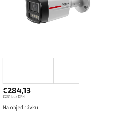
€284,13
€231 bez DPH
Jednotková
Na objednávku
cena: