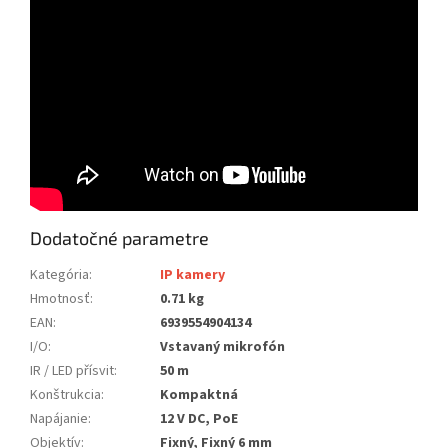
Dodatočné parametre
Kategória
:
IP kamery
Hmotnosť
:
0.71 kg
EAN
:
6939554904134
I/O
:
Vstavaný mikrofón
IR / LED přísvit
:
50 m
Konštrukcia
:
Kompaktná
Napájanie
:
12 V DC, PoE
Objektív
:
Fixný, Fixný 6 mm