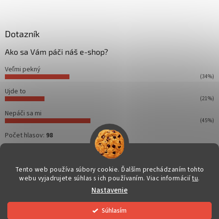
Z
á
p
ä
Dotazník
t
Ako sa Vám páči náš e-shop?
i
e
Veľmi pekný
(34%)
Ujde to
(21%)
Nepáči sa mi
(45%)
Počet hlasov:
98
Tento web používa súbory cookie. Ďalším prechádzaním tohto
webu vyjadrujete súhlas s ich používaním. Viac informácií
tu
.
Vytvoril Shoptet
Nastavenie
Copyright 2026
Dahuakamery.sk
. Všetky práva vyhradené.
Súhlasím