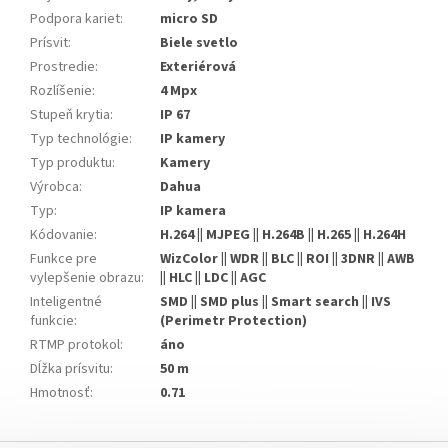
Podpora kariet
:
micro SD
Prísvit
:
Biele svetlo
Prostredie
:
Exteriérová
Rozlíšenie
:
4 Mpx
Stupeň krytia
:
IP 67
Typ technológie
:
IP kamery
Typ produktu
:
Kamery
Výrobca
:
Dahua
Typ
:
IP kamera
Kódovanie
:
H.264 || MJPEG || H.264B || H.265 || H.264H
Funkce pre
WizColor || WDR || BLC || ROI || 3DNR || AWB
vylepšenie obrazu
:
|| HLC || LDC || AGC
Inteligentné
SMD || SMD plus || Smart search || IVS
funkcie
:
(Perimetr Protection)
RTMP protokol
:
áno
Dĺžka prísvitu
:
50 m
Hmotnosť
:
0.71