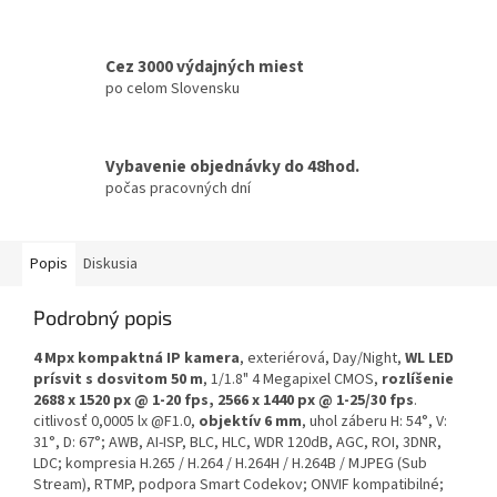
Cez 3000 výdajných miest
po celom Slovensku
Vybavenie objednávky do 48hod.
počas pracovných dní
Popis
Diskusia
Podrobný popis
4 Mpx kompaktná IP kamera
, exteriérová, Day/Night,
WL LED
prísvit s dosvitom 50 m
, 1/1.8" 4 Megapixel CMOS,
rozlíšenie
2688 x 1520 px @ 1-20 fps, 2566 x 1440 px @ 1-25/30 fps
.
citlivosť 0,0005 lx @F1.0,
objektív 6 mm
, uhol záberu H: 54°, V:
31°, D: 67°; AWB, AI-ISP, BLC, HLC, WDR 120dB, AGC, ROI, 3DNR,
LDC; kompresia H.265 / H.264 / H.264H / H.264B / MJPEG (Sub
Stream), RTMP, podpora Smart Codekov; ONVIF kompatibilné;