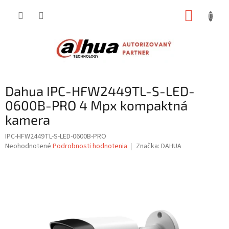
Prejsť
NÁKUP
na
obsah
KOŠÍK
Dahua IPC-HFW2449TL-S-LED-
0600B-PRO 4 Mpx kompaktná
kamera
IPC-HFW2449TL-S-LED-0600B-PRO
Priemerné
Neohodnotené
Podrobnosti hodnotenia
Značka:
DAHUA
hodnotenie
produktu
je
0,0
z
5
hviezdičiek.