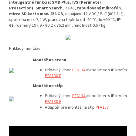
inteligentné funkcie: SMD Plus, IVS (Perimeter
Protection), Smart Search
, RJ-45,
zabudovaný mikrofón,
micro SD karta max. 256 GB
, napájanie 12 V DC / PoE (802.3af),
spotreba max. 7,2 W, pracovná teplota od -40 °C do +60 °C,
IP
67
, rozmery 197,9 x 80,2 x 76,2 mm, hmotnosť 0,57 kg
Príklady montáže
Montáž na stenu
Prídavný límec
PFA134
alebo límec s IP krytím
PFA130-E
Montáž na stĺp
Prídavný límec
PFA134
alebo límec s IP krytím
PFA130-E
Adaptér pre montáž na stĺp
PFA157