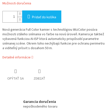
Možnosti doručenia
Pridať do košíka
Nová generácia Full Color kamier s technológiou WizColor posúva
možnosti stáleho snímania vo farbe na novú úroveň. Kamera je taktiež
vybavená funkciou AI-ISP ktorá automaticky prispôsobí parametre
snímanej scéne. Okrem toho nechýbajú funkcie pre ochranu perimetru
a viditeľný prísvit s dosahom 50 m.
Detailné informácie
OPÝTAŤ SA
ZDIEĽAŤ
Garancia doručenia
nepoškodeného tovaru