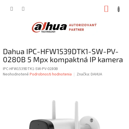
Prejsť
NÁKUP
na
obsah
KOŠÍK
Dahua IPC-HFW1539DTK1-SW-PV-
0280B 5 Mpx kompaktná IP kamera
IPC-HFW1539DTK1-SW-PV-0280B
Priemerné
Neohodnotené
Podrobnosti hodnotenia
Značka:
DAHUA
hodnotenie
produktu
je
0,0
z
5
hviezdičiek.