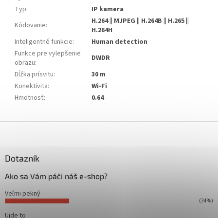
Typ
:
IP kamera
H.264 || MJPEG || H.264B || H.265 ||
Kódovanie
:
H.264H
Inteligentné funkcie
:
Human detection
Funkce pre vylepšenie
DWDR
obrazu
:
Dĺžka prísvitu
:
30 m
Konektivita
:
Wi-Fi
Hmotnosť
:
0.64
Z
á
p
ä
Dotazník
t
Ako sa Vám páči náš e-shop?
i
e
Veľmi pekný
(34%)
Ujde to