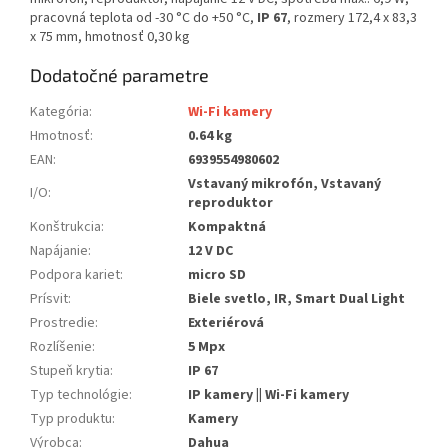
pracovná teplota od -30 °C do +50 °C,
IP 67
, rozmery 172,4 x 83,3
x 75 mm, hmotnosť 0,30 kg
Dodatočné parametre
Kategória
:
Wi-Fi kamery
Hmotnosť
:
0.64 kg
EAN
:
6939554980602
Vstavaný mikrofón, Vstavaný
I/O
:
reproduktor
Konštrukcia
:
Kompaktná
Napájanie
:
12 V DC
Podpora kariet
:
micro SD
Prísvit
:
Biele svetlo, IR, Smart Dual Light
Prostredie
:
Exteriérová
Rozlíšenie
:
5 Mpx
Stupeň krytia
:
IP 67
Typ technológie
:
IP kamery || Wi-Fi kamery
Typ produktu
:
Kamery
Výrobca
:
Dahua