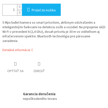
Pridať do košíka
5 Mpx bullet kamera so smart prísvitom, aktívnym odstrašením a
inteligentnými funkciami na detekciu osôb a vozidiel. Na pripojenie slúži
Wi-Fi v prevedení 6 (2,4 Ghz), dosah prísvitu je 30 m vo viditeľnom aj
infračervenom spektre. Bluetooth technológia pre párovanie
zariadenia.
Detailné informácie
OPÝTAŤ SA
ZDIEĽAŤ
Garancia doručenia
nepoškodeného tovaru