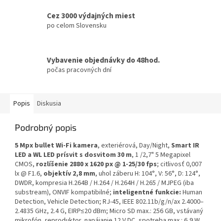
Cez 3000 výdajných miest
po celom Slovensku
Vybavenie objednávky do 48hod.
počas pracovných dní
Popis
Diskusia
Podrobný popis
5 Mpx bullet Wi-Fi kamera
, exteriérová, Day/Night,
Smart IR
LED a WL LED prísvit s dosvitom 30 m
, 1 /2,7" 5 Megapixel
CMOS,
rozlíšenie 2880 x 1620 px @ 1-25/30 fps
; citlivosť 0,007
lx @ F1.6,
objektív 2,8 mm
, uhol záberu H: 104°, V: 56°, D: 124°,
DWDR, kompresia H.264B / H.264 / H.264H / H.265 / MJPEG (iba
substream), ONVIF kompatibilné;
inteligentné funkcie:
Human
Detection, Vehicle Detection; RJ-45, IEEE 802.11b/g/n/ax 2.4000–
2.4835 GHz, 2.4 G, EIRP≤20 dBm; Micro SD max.: 256 GB, vstávaný
mikrofón, reproduktor, napájanie 12 V DC, spotreba max.: 6,9 W,