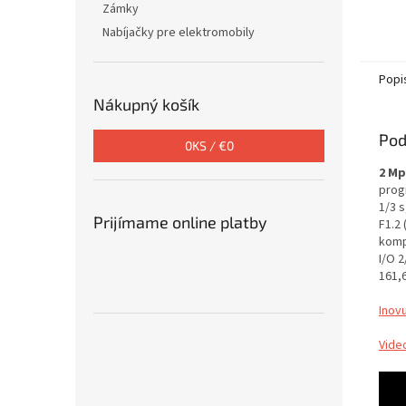
Zámky
Nabíjačky pre elektromobily
Popi
Nákupný košík
Pod
0
KS /
€0
2 Mp
prog
1/3 s
Prijímame online platby
F1.2 
komp
I/O 2
161,
Inov
Vide