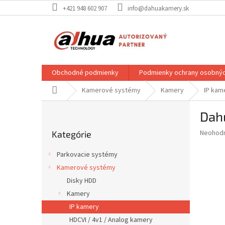
Prejsť
+421 948 602 907
info@dahuakamery.sk
na
obsah
Obchodné podmienky
Podmienky ochrany osobnýc
Domov
Kamerové systémy
Kamery
IP kam
B
Dah
o
Preskočiť
č
Priemer
Neohod
Kategórie
kategórie
n
hodnote
ý
produkt
Parkovacie systémy
p
je
Kamerové systémy
0,0
a
z
Disky HDD
n
5
e
Kamery
hviezdič
l
IP kamery
HDCVI / 4v1 / Analog kamery