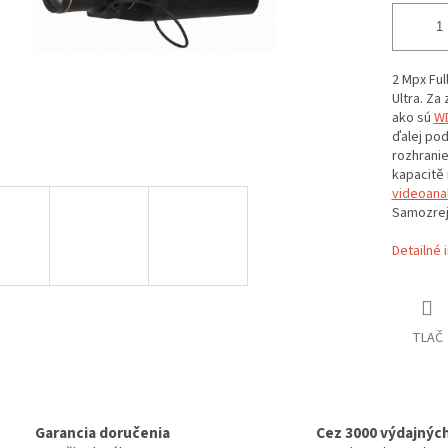
2 Mpx Ful
Ultra. Za
ako sú
WD
ďalej po
rozhrani
kapacitě
videoana
Samozre
Detailné 
TLAČ
Garancia doručenia
Cez 3000 výdajnýc