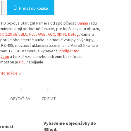
Pridať do košíka
l HD boxová Starlight kamera od spoločnosti
Dahua
radu
 zmienku stojí podporné funkcie, pre lepšiu kvalitu obrazu,
R (120 dB), BLC, HLC, AWB, AGC, 3DNR, Defog
. Kamera
dporuje obojsmerné audio, alarmové vstupy a výstupy,
e RS-485, možnosť ukladania záznamu na MicroSD kartu o
 max. 128 GB. Kamera je vybavená
inteligentnou
lýzou
a funkcií vzdialeného ostrenie back focus.
jmosťou je
PoE
napájanie.
informácie
OPÝTAŤ SA
ZDIEĽAŤ
Vybavenie objednávky do
h miest
48hod.