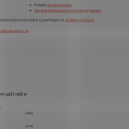
Ponuka
krytov kamier
Vhodné príslušenstvo pre kryty kamier
technických informácií si prečítajte na
s
tránke výrobca.
dahuakamery.sk
k
m páči náš e-
ý
(34%)
(21%)