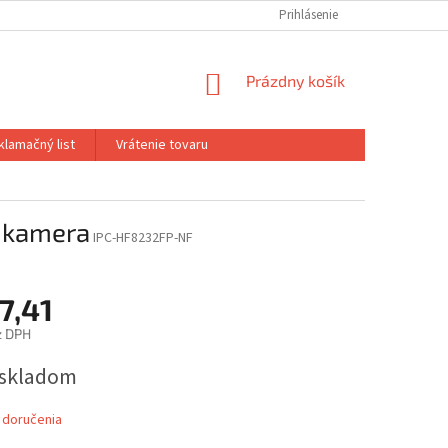
Prihlásenie
NÁKUPNÝ
Prázdny košík
KOŠÍK
klamačný list
Vrátenie tovaru
 kamera
IPC-HF8232FP-NF
7,41
z DPH
ová
e skladom
 doručenia