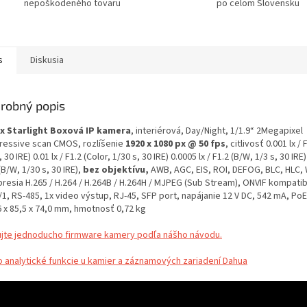
nepoškodeného tovaru
po celom Slovensku
s
Diskusia
robný popis
x Starlight Boxová IP kamera
, interiérová, Day/Night, 1/1.9“ 2Megapixel
ressive scan CMOS, rozlíšenie
1920 x 1080 px @ 50 fps
, citlivosť 0.001 lx / 
, 30 IRE) 0.01 lx / F1.2 (Color, 1/30 s, 30 IRE) 0.0005 lx / F1.2 (B/W, 1/3 s, 30 IRE)
(B/W, 1/30 s, 30 IRE),
bez objektívu,
AWB, AGC, EIS, ROI, DEFOG, BLC, HLC,
resia H.265 / H.264 / H.264B / H.264H / MJPEG (Sub Stream), ONVIF kompatib
/1, RS-485, 1x video výstup, RJ-45, SFP port, napájanie 12 V DC, 542 mA, Po
6 x 85,5 x 74,0 mm, hmotnosť 0,72 kg
ujte jednoducho firmware kamery podľa nášho návodu.
o analytické funkcie u kamier a záznamových zariadení Dahua