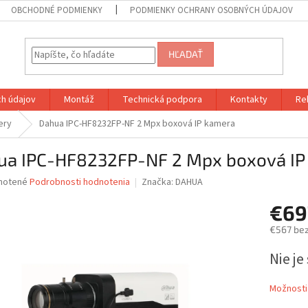
OBCHODNÉ PODMIENKY
PODMIENKY OCHRANY OSOBNÝCH ÚDAJOV
HĽADAŤ
h údajov
Montáž
Technická podpora
Kontakty
Re
ery
Dahua IPC-HF8232FP-NF 2 Mpx boxová IP kamera
ua IPC-HF8232FP-NF 2 Mpx boxová IP
né
notené
Podrobnosti hodnotenia
Značka:
DAHUA
nie
€69
u
€567 be
Jednotk
Nie j
cena:
iek.
Možnosti