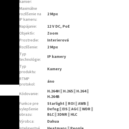
kamier
:
Maximálne
rozlíšenie na
2 Mpx
IP kameru
:
Napájanie
:
12 V DC, PoE
Objektív
:
Zoom
Prostredie
:
Interierová
Rozlíšenie
:
2 Mpx
Typ
IP kamery
technológie
:
Typ
Kamery
produktu
:
RTMP
áno
protokol
:
H.264H || H.265 || H.264 ||
Kódovanie
:
H.264B
Funkce pre
Starlight || ROI || AWB ||
vylepšenie
Defog || EIS || AGC || WDR ||
obrazu
:
BLC || 3DNR || HLC
Výrobca
:
Dahua
Inteligentné
Heatmaps || People