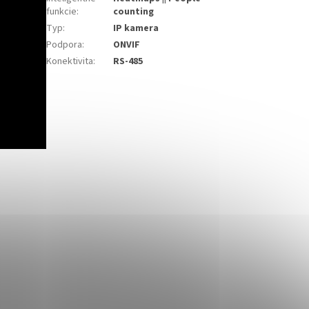
funkcie
:
counting
Typ
:
IP kamera
Podpora
:
ONVIF
Konektivita
:
RS-485