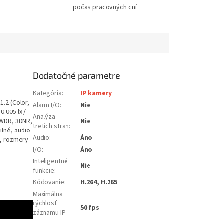
počas pracovných dní
Dodatočné parametre
Kategória
:
IP kamery
F1.2 (Color,
Alarm I/O
:
Nie
 0.005 lx /
Analýza
 WDR, 3DNR,
Nie
tretích stran
:
ilné, audio
Audio
:
Áno
E, rozmery
I/O
:
Áno
Inteligentné
Nie
funkcie
:
Kódovanie
:
H.264, H.265
Maximálna
rýchlosť
50 fps
záznamu IP