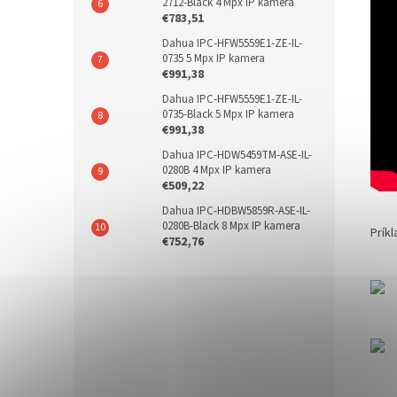
2712-Black 4 Mpx IP kamera
€783,51
Dahua IPC-HFW5559E1-ZE-IL-
0735 5 Mpx IP kamera
€991,38
Dahua IPC-HFW5559E1-ZE-IL-
0735-Black 5 Mpx IP kamera
€991,38
Dahua IPC-HDW5459TM-ASE-IL-
0280B 4 Mpx IP kamera
€509,22
Dahua IPC-HDBW5859R-ASE-IL-
0280B-Black 8 Mpx IP kamera
Prík
€752,76