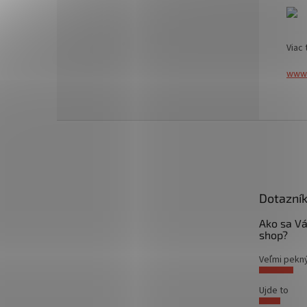
Viac 
www.
Z
á
p
ä
t
Dotazní
i
e
Ako sa Vá
shop?
Veľmi pekn
Ujde to