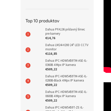
Top 10 produktov
Dahua PFA136 prídavný límec
pre kamery
€14,76
Dahua LM24-H200 24" LED CCTV
monitor
€116,85
Dahua IPC-HDW5459TM-ASE-IL-
0360B 4 Mpx IP kamera
€509,22
Dahua IPC-HDW5459TM-ASE-IL-
0280B-Black 4 Mpx IP kamera
€509,22
Dahua IPC-HDW5459TM-ASE-IL-
0600B 4 Mpx IP kamera
€509,22
Dahua IPC-HDW5459T-ZE-IL-