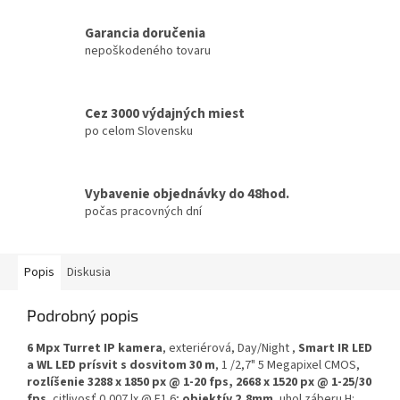
Garancia doručenia
nepoškodeného tovaru
Cez 3000 výdajných miest
po celom Slovensku
Vybavenie objednávky do 48hod.
počas pracovných dní
Popis
Diskusia
Podrobný popis
6 Mpx Turret IP kamera
, exteriérová, Day/Night ,
Smart IR LED
a WL LED prísvit s dosvitom 30 m
, 1 /2,7" 5 Megapixel CMOS,
rozlíšenie 3288 x 1850 px @ 1-20 fps, 2668 x 1520 px @ 1-25/30
fps
, citlivosť 0,007 lx @ F1.6;
objektív 2,8mm
, uhol záberu H: