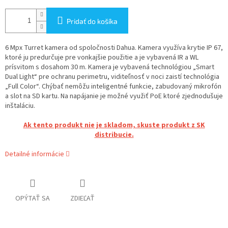
Pridať do košíka
6 Mpx Turret kamera od spoločnosti Dahua. Kamera využíva krytie IP 67,
ktoré ju predurčuje pre vonkajšie použitie a je vybavená IR a WL
prísvitom s dosahom 30 m. Kamera je vybavená technológiou „Smart
Dual Light“ pre ochranu perimetru, viditeľnosť v noci zaistí technológia
„Full Color“. Chýbať nemôžu inteligentné funkcie, zabudovaný mikrofón
a slot na SD kartu. Na napájanie je možné využiť PoE ktoré zjednodušuje
inštaláciu.
Ak tento produkt nie je skladom, skuste produkt z SK
distribucie.
Detailné informácie
OPÝTAŤ SA
ZDIEĽAŤ