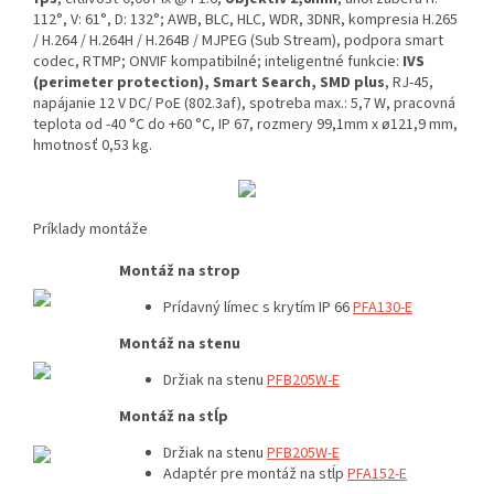
112°, V: 61°, D: 132°; AWB, BLC, HLC, WDR, 3DNR, kompresia H.265
/ H.264 / H.264H / H.264B / MJPEG (Sub Stream), podpora smart
codec, RTMP; ONVIF kompatibilné; inteligentné funkcie:
IVS
(perimeter protection), Smart Search, SMD plus
, RJ-45,
napájanie 12 V DC/ PoE (802.3af), spotreba max.: 5,7 W, pracovná
teplota od -40 °C do +60 °C, IP 67, rozmery 99,1mm x ø121,9 mm,
hmotnosť 0,53 kg.
Príklady montáže
Montáž na strop
Prídavný límec s krytím IP 66
PFA130-E
Montáž na stenu
Držiak na stenu
PFB205W-E
Montáž na stĺp
Držiak na stenu
PFB205W-E
Adaptér pre montáž na stĺp
P
FA152-E