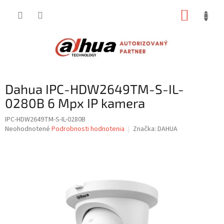
Prejsť
NÁKUP
na
obsah
KOŠÍK
Dahua IPC-HDW2649TM-S-IL-
0280B 6 Mpx IP kamera
IPC-HDW2649TM-S-IL-0280B
Priemerné
Neohodnotené
Podrobnosti hodnotenia
Značka:
DAHUA
hodnotenie
produktu
je
0,0
z
5
hviezdičiek.