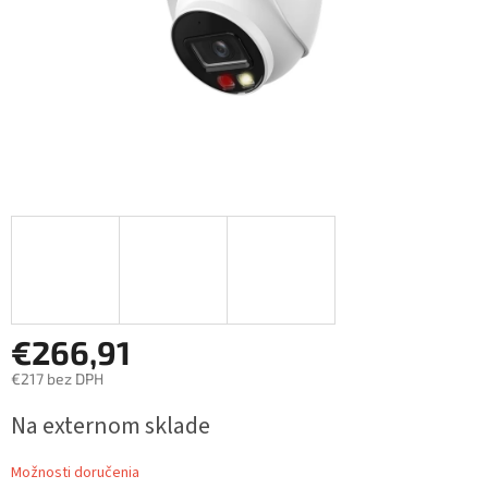
€266,91
€217 bez DPH
Jednotková
Na externom sklade
cena:
Možnosti doručenia