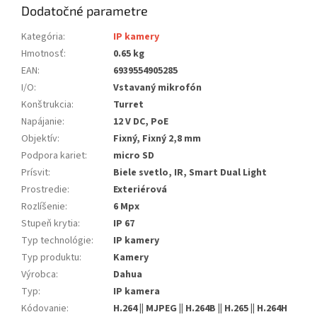
Dodatočné parametre
Kategória
:
IP kamery
Hmotnosť
:
0.65 kg
EAN
:
6939554905285
I/O
:
Vstavaný mikrofón
Konštrukcia
:
Turret
Napájanie
:
12 V DC, PoE
Objektív
:
Fixný, Fixný 2,8 mm
Podpora kariet
:
micro SD
Prísvit
:
Biele svetlo, IR, Smart Dual Light
Prostredie
:
Exteriérová
Rozlíšenie
:
6 Mpx
Stupeň krytia
:
IP 67
Typ technológie
:
IP kamery
Typ produktu
:
Kamery
Výrobca
:
Dahua
Typ
:
IP kamera
Kódovanie
:
H.264 || MJPEG || H.264B || H.265 || H.264H