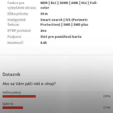
Funkce pre
WDR || BLC || 3DNR || AWB || HLC || Full-
vylepšenie obrazu
:
color
Dĺžka prísvitu
:
30 m
Inteligentné
Smart search || IVS (Perimetr
funkcie
:
Protection) || SMD || SMD plus
RTMP protokol
:
áno
Podpora
:
Slot pre pamäťovú kartu
Hmotnosť
:
0.65
Z
á
p
ä
Dotazník
t
Ako sa Vám páči náš e-shop?
i
e
Veľmi pekný
(34%)
Ujde to
(21%)