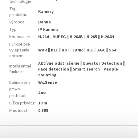
technológie
:
Typ
Kamery
produktu
:
Výrobca
:
Dahua
Typ
:
IP kamera
Kódovanie
:
H.264 || MJPEG || H.264B || H.265 || H.264H
Funkce pre
vylepšenie
WDR || BLC || ROI || 3DNR || HLC || AGC || SSA
obrazu
:
Aktívne odstrašenie || Elevator Detection ||
Inteligentné
Face detection || Smart search || People
funkcie
:
counting
Dahua séria
:
WizSense
RTMP
áno
protokol
:
Dĺžka prísvitu
:
10 m
Hmotnosť
:
0.398
Z
á