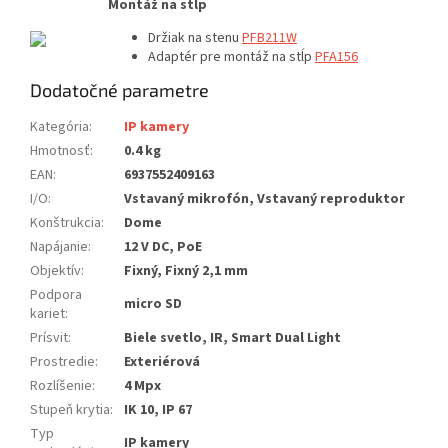
Montáž na stĺp
Držiak na stenu
PFB211W
Adaptér pre montáž na stĺp
PFA156
Dodatočné parametre
Kategória
:
IP kamery
Hmotnosť
:
0.4 kg
EAN
:
6937552409163
I/O
:
Vstavaný mikrofón, Vstavaný reproduktor
Konštrukcia
:
Dome
Napájanie
:
12 V DC, PoE
Objektív
:
Fixný, Fixný 2,1 mm
Podpora
micro SD
kariet
:
Prísvit
:
Biele svetlo, IR, Smart Dual Light
Prostredie
:
Exteriérová
Rozlíšenie
:
4 Mpx
Stupeň krytia
:
IK 10, IP 67
Typ
IP kamery