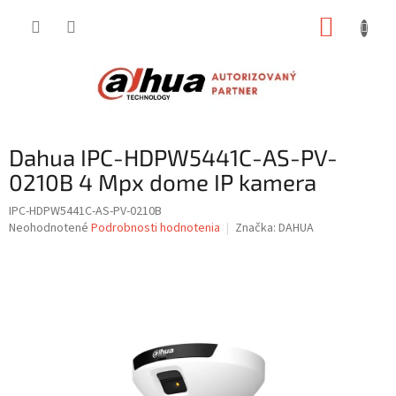
Prejsť
NÁKUP
na
obsah
KOŠÍK
Dahua IPC-HDPW5441C-AS-PV-
0210B 4 Mpx dome IP kamera
IPC-HDPW5441C-AS-PV-0210B
Priemerné
Neohodnotené
Podrobnosti hodnotenia
Značka:
DAHUA
hodnotenie
produktu
je
0,0
z
5
hviezdičiek.