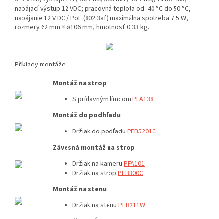
napájací výstup 12 VDC; pracovná teplota od -40 °C do 50 °C,
napájanie 12 V DC / PoE (802.3af) maximálna spotreba 7,5 W,
rozmery 62 mm × ø106 mm, hmotnosť 0,33 kg.
Příklady montáže
Montáž na strop
S prídavným límcom
PFA138
Montáž do podhľadu
Držiak do
podľadu
PFB5201C
Závesná montáž na strop
Držiak na kameru
PFA101
Držiak na strop
PFB300C
Montáž na stenu
Držiak na stenu
PFB211W