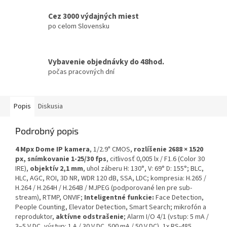
Cez 3000 výdajných miest
po celom Slovensku
Vybavenie objednávky do 48hod.
počas pracovných dní
Popis
Diskusia
Podrobný popis
4 Mpx Dome IP kamera
, 1/2.9" CMOS,
rozlíšenie 2688 × 1520
px, snímkovanie 1-25/30 fps
, citlivosť 0,005 lx / F1.6 (Color 30
IRE),
objektív 2,1 mm
, uhol záberu H: 130°, V: 69° D: 155°; BLC,
HLC, AGC, ROI, 3D NR, WDR 120 dB, SSA, LDC; kompresia: H.265 /
H.264 / H.264H / H.264B / MJPEG (podporované len pre sub-
stream), RTMP, ONVIF;
Inteligentné funkcie:
Face Detection,
People Counting, Elevator Detection, Smart Search; mikrofón a
reproduktor,
aktívne odstrašenie
; Alarm I/O 4/1 (vstup: 5 mA /
3–5 V DC, výstup: 1 A / 30 V DC, 500 mA / 50 V DC), 1x RS-485,